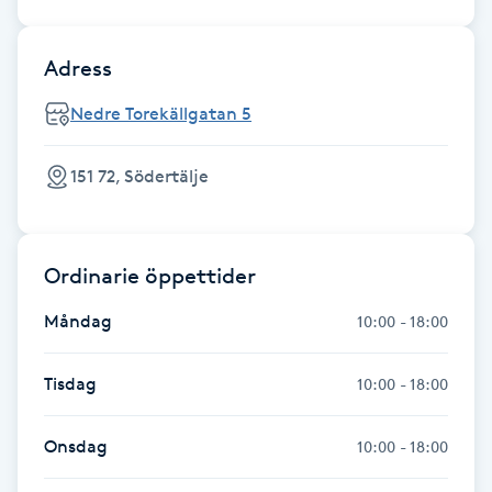
Föning
G
Adress
Gel naglar
Nedre Torekällgatan 5
Gelenaglar
151 72, Södertälje
Gellack
Ordinarie öppettider
Gellack med förstärkning
Måndag
10:00 - 18:00
Gravidmassage
Tisdag
10:00 - 18:00
Gravidyoga
Onsdag
10:00 - 18:00
Gruppträning