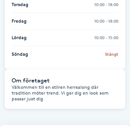
Torsdag
10:00 - 18:00
Gua Sha-massage
Fredag
10:00 - 18:00
H
Hatha Yoga
Lördag
10:00 - 15:00
Headspa
Söndag
Stängt
Healing
Om företaget
Herrklippning
Välkommen till en stilren herrsalong där 
tradition möter trend. Vi ger dig en look som 
passar just dig 
HIFU
Hollywood Peel