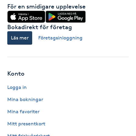
Hot Stone Massage
För en smidigare upplevelse
Hot yoga
Bokadirekt för företag
Hudföryngring
Läs mer
Företagsinloggning
Huduppstramning
Hudvård
Konto
Logga in
Hyaluronsyra
Mina bokningar
Hyperhidros
Mina favoriter
Hypnos
Mitt presentkort
Mitt friskvårdskort