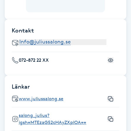
Fransk manikyr
Fransrengöring
Kontakt
Frekvensterapi
Friskvård
072-872 22 XX
Friskvårdsmassage
Länkar
Frisör
www.juliussalong.se
Funktionsanalys
salong_julius?
Färgning
igsh=MTEzaG52cHAyZXplOA==