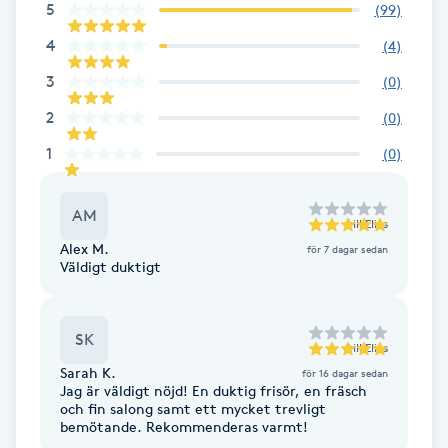
5
(
99
)
F
4
(
4
)
Face framing
3
(
0
)
2
(
0
)
Faceliftmassage
1
(
0
)
Fet hårbotten
AM
till
Elias
Fettreducering
Alex M.
för 7 dagar sedan
Väldigt duktigt
Fibromassage
SK
till
Elias
Fillers
Sarah K.
för 16 dagar sedan
Jag är väldigt nöjd! En duktig frisör, en fräsch
och fin salong samt ett mycket trevligt
Fotmassage
bemötande. Rekommenderas varmt!