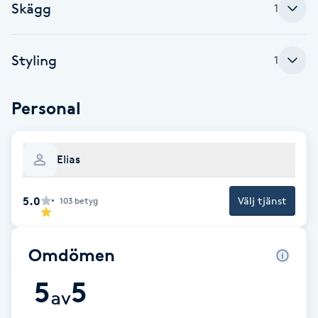
Cryoterapi
Skägg
1
D
Styling
Damklippning
1
Dermapen
Personal
Diamantslipning
Elias
E
Enzympeeling
5.0
Välj tjänst
103
betyg
Extensions
Omdömen
Extensions borttagning
5
5
av
Eyeliner-tatuering