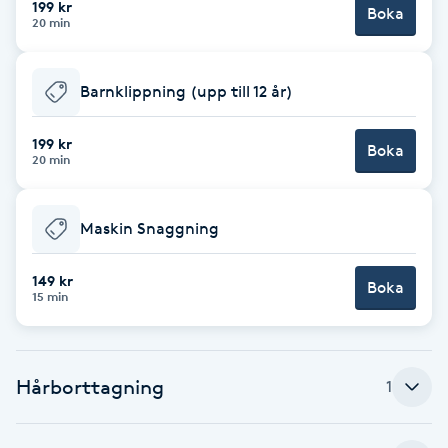
199 kr
Boka
20 min
Brynformning
Barnklippning (upp till 12 år)
Brynfärgning
199 kr
Brynplockning
Boka
20 min
Bröllopsuppsättning
Maskin Snaggning
C
149 kr
Celluliter
Boka
15 min
Coachning
Hårborttagning
1
Color correction