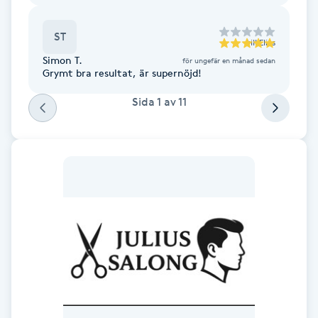
Fotsvamp
ST
till
Elias
Fotvård
Simon T.
för ungefär en månad sedan
Grymt bra resultat, är supernöjd!
Fransar
Sida
1
av
11
Fransborttagning
Fransfärgning
Fransförlängning
Fransförlängning Megavolym
Fransförlängning Volym