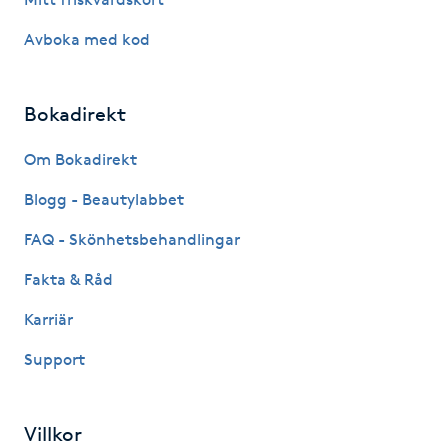
Hårborttagning
Avboka med kod
Hårbottenbehandling
Bokadirekt
Hårförlängning
Om Bokadirekt
Hårvård
Blogg - Beautylabbet
Hälsa
FAQ - Skönhetsbehandlingar
Fakta & Råd
Hälsprickor
Karriär
I
Support
Idrottsmassage
IPL
Villkor