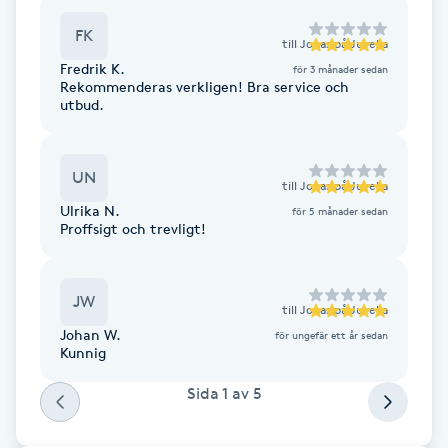
Cryoterapi
FK
D
till
Jonas på Juvelia
Fredrik K.
för 3 månader sedan
Damklippning
Rekommenderas verkligen! Bra service och
utbud.
Dermapen
UN
till
Jonas på Juvelia
Diamantslipning
Ulrika N.
för 5 månader sedan
E
Proffsigt och trevligt!
Enzympeeling
JW
till
Jonas på Juvelia
Extensions
Johan W.
för ungefär ett år sedan
Kunnig
Extensions borttagning
Sida
1
av
5
Eyeliner-tatuering