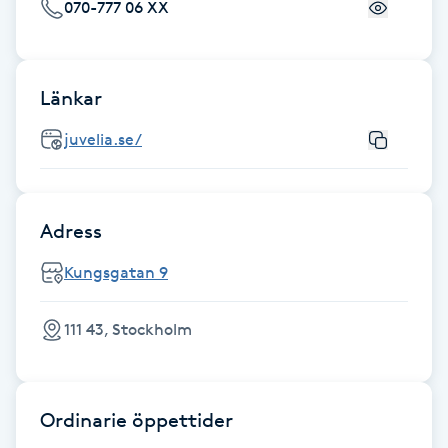
070-777 06 XX
Fotsvamp
Fotvård
Länkar
Fransar
juvelia.se/
Fransborttagning
Adress
Fransfärgning
Kungsgatan 9
Fransförlängning
111 43, Stockholm
Fransförlängning Megavolym
Fransförlängning Volym
Ordinarie öppettider