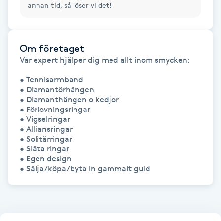
annan tid, så löser vi det!
Föning
G
Om företaget
Gel naglar
Vår expert hjälper dig med allt inom smycken:

Gelenaglar
• Tennisarmband

• Diamantörhängen

• Diamanthängen o kedjor

Gellack
• Förlovningsringar

• Vigselringar

• Alliansringar

Gellack med förstärkning
• Solitärringar

• Släta ringar

• Egen design

Gravidmassage
• Sälja/köpa/byta in gammalt guld
Gravidyoga
Gruppträning