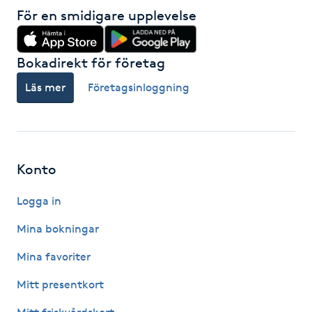
För en smidigare upplevelse
Gua Sha-massage
H
Bokadirekt för företag
Hatha Yoga
Läs mer
Företagsinloggning
Headspa
Healing
Konto
Logga in
Herrklippning
Mina bokningar
HIFU
Mina favoriter
Hollywood Peel
Mitt presentkort