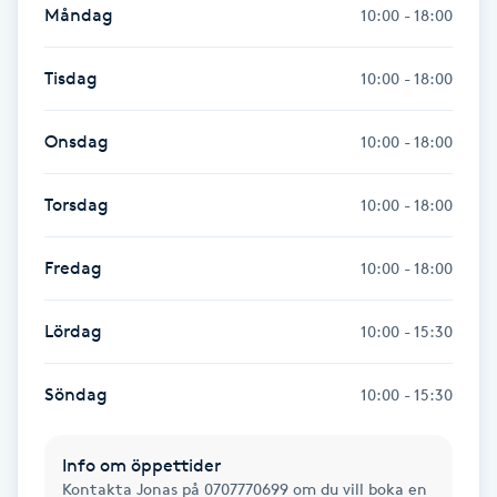
Måndag
10:00 - 18:00
Fransk manikyr
Tisdag
10:00 - 18:00
Fransrengöring
Onsdag
10:00 - 18:00
Frekvensterapi
Torsdag
10:00 - 18:00
Friskvård
Fredag
10:00 - 18:00
Friskvårdsmassage
Lördag
10:00 - 15:30
Frisör
Söndag
Funktionsanalys
10:00 - 15:30
Färgning
Info om öppettider
Kontakta Jonas på 0707770699 om du vill boka en