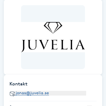
F
Face framing
Faceliftmassage
Fet hårbotten
Fettreducering
Fibromassage
Kontakt
Fillers
Fotmassage