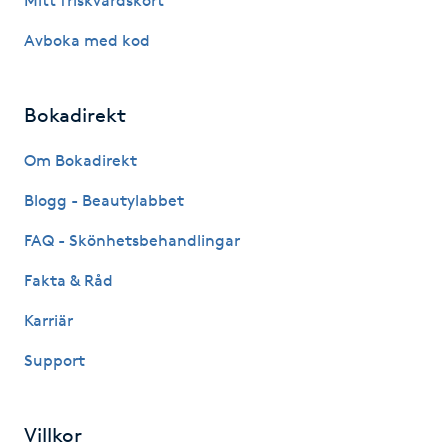
Mitt friskvårdskort
Hot Stone Massage
Avboka med kod
Hot yoga
Bokadirekt
Hudföryngring
Om Bokadirekt
Huduppstramning
Blogg - Beautylabbet
Hudvård
FAQ - Skönhetsbehandlingar
Fakta & Råd
Hyaluronsyra
Karriär
Hyperhidros
Support
Hypnos
Villkor