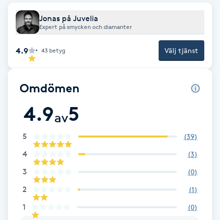
Brynformning
Jonas på Juvelia
Expert på smycken och diamanter
Brynfärgning
4.9
Välj tjänst
43
betyg
Brynplockning
Omdömen
Bröllopsuppsättning
4.9
5
av
C
5
(
39
)
Celluliter
4
(
3
)
Coachning
3
(
0
)
2
(
1
)
Color correction
1
(
0
)