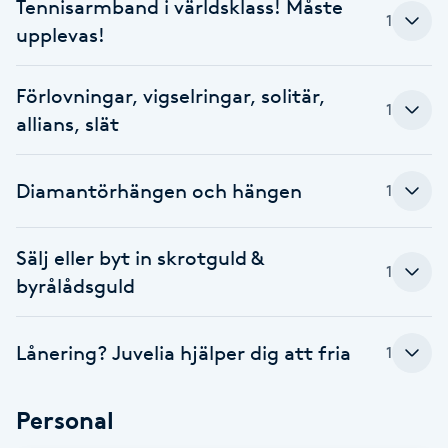
Tennisarmband i världsklass! Måste
1
upplevas!
Babylights
Balayage
Förlovningar, vigselringar, solitär,
1
allians, slät
Bambumassage
Diamantörhängen och hängen
1
Barber
Sälj eller byt in skrotguld &
Barnklippning
1
byrålådsguld
BIAB
Lånering? Juvelia hjälper dig att fria
1
Blowout
Personal
Bottenfärg