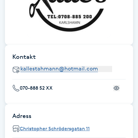
Fotsvamp
Fotvård
Fransar
Kontakt
Fransborttagning
Fransfärgning
070-888 52 XX
Fransförlängning
Fransförlängning Megavolym
Adress
Fransförlängning Volym
Christopher Schrödersgatan 11