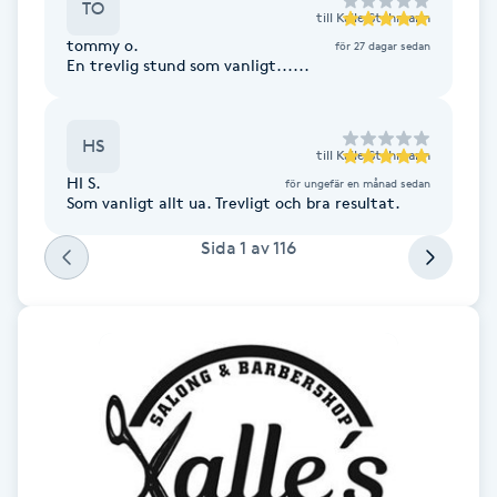
TO
till
Kalle Stahmann
F
tommy o.
för 27 dagar sedan
En trevlig stund som vanligt......
Face framing
HS
Faceliftmassage
till
Kalle Stahmann
HI S.
för ungefär en månad sedan
Som vanligt allt ua. Trevligt och bra resultat.
Fet hårbotten
Sida
1
av
116
Fettreducering
Fibromassage
Fillers
Fotmassage