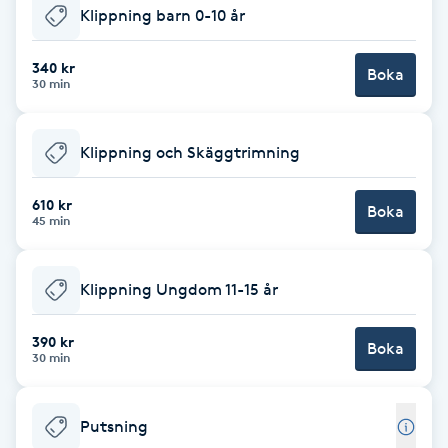
Klippning barn 0-10 år
Babylights
340 kr
Boka
30 min
Balayage
Bambumassage
Klippning och Skäggtrimning
Barber
610 kr
Boka
45 min
Barnklippning
Klippning Ungdom 11-15 år
BIAB
390 kr
Boka
30 min
Blowout
Putsning
Bottenfärg