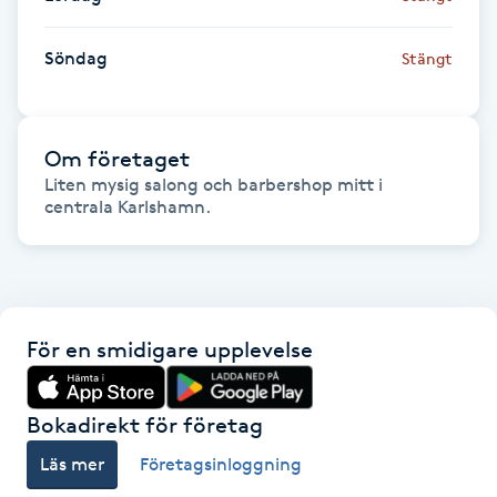
Föning
G
Söndag
Stängt
Gel naglar
Om företaget
Gelenaglar
Liten mysig salong och barbershop mitt i 
centrala Karlshamn. 
Gellack
Gellack med förstärkning
För en smidigare upplevelse
Gravidmassage
Gravidyoga
Bokadirekt för företag
Läs mer
Företagsinloggning
Gruppträning