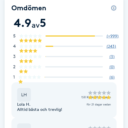
Cryoterapi
Omdömen
D
4.9
5
av
Damklippning
5
(
+999
)
Dermapen
4
(
243
)
Diamantslipning
3
(
3
)
E
2
(
0
)
1
(
6
)
Enzympeeling
LH
Extensions
till
Kalle Stahmann
Lola H.
för 21 dagar sedan
Alltid bästa och trevlig!
Extensions borttagning
Eyeliner-tatuering