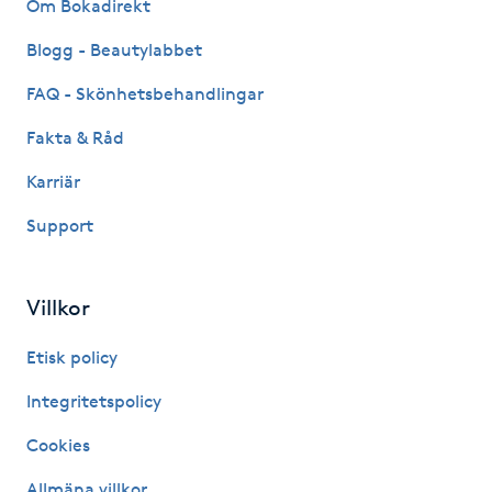
Om Bokadirekt
Hot Stone Massage
Blogg - Beautylabbet
Hot yoga
FAQ - Skönhetsbehandlingar
Hudföryngring
Fakta & Råd
Karriär
Huduppstramning
Support
Hudvård
Villkor
Hyaluronsyra
Etisk policy
Hyperhidros
Integritetspolicy
Hypnos
Cookies
Allmäna villkor