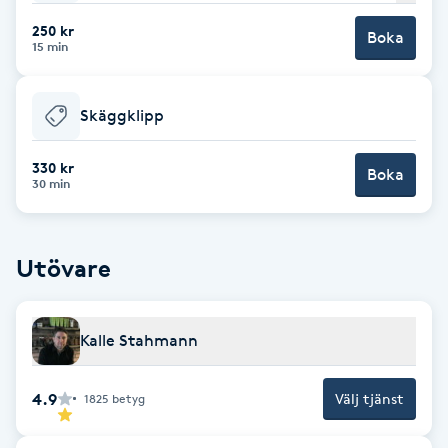
250 kr
Brynformning
Boka
15 min
Brynfärgning
Skäggklipp
Brynplockning
330 kr
Boka
30 min
Bröllopsuppsättning
C
Utövare
Celluliter
Coachning
Kalle Stahmann
Color correction
4.9
Välj tjänst
1825
betyg