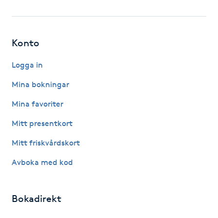
Gua Sha-massage
H
Konto
Hatha Yoga
Logga in
Mina bokningar
Headspa
Mina favoriter
Healing
Mitt presentkort
Herrklippning
Mitt friskvårdskort
Avboka med kod
HIFU
Hollywood Peel
Bokadirekt