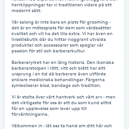
herrklippningar tar vi traditionen vidare på ett 
modernt sätt.

Naglar borttagning
Vår salong är inte bara en plats för grooming – 
det är en mötesplats för dem som värdesätter 
Naglar reparation
kvalitet och vill ha det lilla extra. Vi har även en 
livsstilsbutik där du hittar noggrant utvalda 
Naprapati
produkter och accessoarer som speglar vår 
passion för stil och barberarkultur.

Navelpiercing
Barberaryrket har en lång historia. Den ikoniska 
barberarstolpen i rött, vitt och blått har sitt 
ursprung i en tid då barberare även utförde 
NBE-massage
enklare medicinska behandlingar. Färgerna 
symboliserar blod, bandage och tradition.

Ny frisyr
Vi är stolta över vårt hantverk och vårt arv – men 
O
det viktigaste för oss är att du som kund alltid 
får en upplevelse som lever upp till 
förväntningarna.

Olaplex
Välkommen in – låt oss ta hand om ditt hår och 