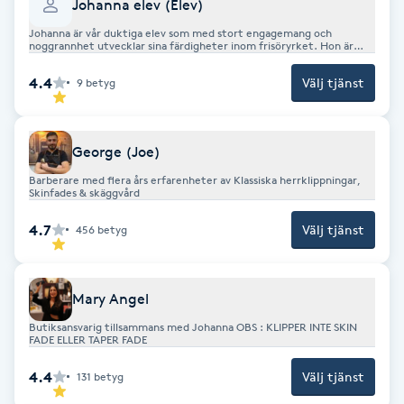
Johanna elev (Elev)
Hårborttagning
Johanna är vår duktiga elev som med stort engagemang och
noggrannhet utvecklar sina färdigheter inom frisöryrket. Hon är
serviceinriktad, lyhörd för kundens önskemål och strävar alltid efter
Hårbottenbehandling
att leverera ett fint resultat.
4.4
Välj tjänst
9
betyg
Hårförlängning
George (Joe)
Hårvård
Barberare med flera års erfarenheter av Klassiska herrklippningar,
Skinfades & skäggvård
Hälsa
4.7
Välj tjänst
456
betyg
Hälsprickor
I
Mary Angel
Butiksansvarig tillsammans med Johanna OBS : KLIPPER INTE SKIN
Idrottsmassage
FADE ELLER TAPER FADE
4.4
Välj tjänst
131
betyg
IPL