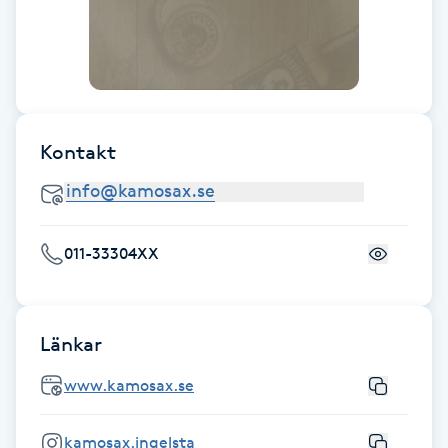
M
Makeup
Manikyr & Pedikyr
Kontakt
Massage
Medial vägledning
011-33304XX
Medicinsk massage
Länkar
Meditation
www.kamosax.se
Medium
kamosax.ingelsta