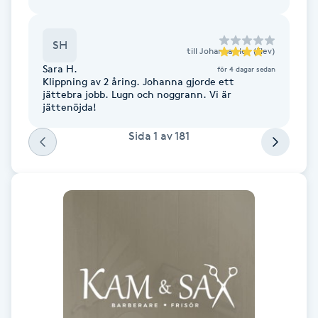
LED-ljusterapi
SH
till
Johanna elev (Elev)
Sara H.
för 4 dagar sedan
Liktornar
Klippning av 2 åring. Johanna gjorde ett
jättebra jobb. Lugn och noggrann. Vi är
jättenöjda!
LPG
Sida
1
av
181
LPG-behandling
LPG-massage
Luggklippning
Lymfmassage
Läpptatuering