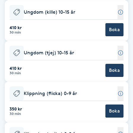
F
Ungdom (kille) 10-15 år
Face framing
410 kr
Boka
30 min
Faceliftmassage
Ungdom (tjej) 10-15 år
Fet hårbotten
410 kr
Boka
Fettreducering
30 min
Fibromassage
Klippning (flicka) 0-9 år
Fillers
350 kr
Boka
30 min
Fotmassage