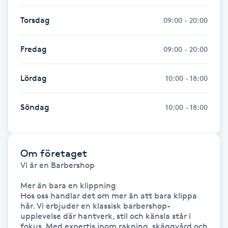
Torsdag
09:00 - 20:00
Nagelförlängning gelé
Fredag
09:00 - 20:00
Nagelförlängning glasfiber
Lördag
10:00 - 18:00
Nagelförlängning silke
Söndag
10:00 - 18:00
Nagelförstärkning
Nagelklippning
Om företaget
Nagelsvamp
Vi är en Barbershop 

Mer än bara en klippning

Nageltrång
Hos oss handlar det om mer än att bara klippa 
hår. Vi erbjuder en klassisk barbershop-
upplevelse där hantverk, stil och känsla står i 
Nagelvård
fokus. Med expertis inom rakning, skäggvård och 