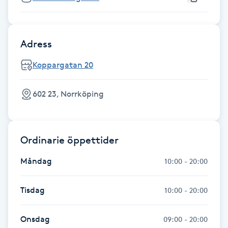
Megavolymfransar
Melasma
Adress
Koppargatan 20
Mesoterapi
602 23, Norrköping
MicroPen
Microshading
Ordinarie öppettider
Mixfransar
Måndag
10:00 - 20:00
N
Tisdag
10:00 - 20:00
Nagelförlängning
Onsdag
09:00 - 20:00
Nagelförlängning akryl