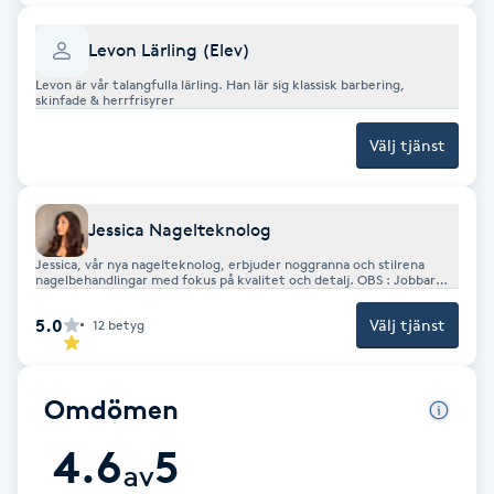
Kinesiologi
Levon Lärling (Elev)
Levon är vår talangfulla lärling. Han lär sig klassisk barbering,
Kinesisk medicin
skinfade & herrfrisyrer
Välj tjänst
Kiropraktik
Klangmassage
Jessica Nagelteknolog
Jessica, vår nya nagelteknolog, erbjuder noggranna och stilrena
Klippning
nagelbehandlingar med fokus på kvalitet och detalj. OBS : Jobbar
enbart med Gelé & tar EJ emot Qliro
5.0
Välj tjänst
12
betyg
Klippning & Slingor
Klippning ungdom
Omdömen
4.6
5
Koppningsmassage
av