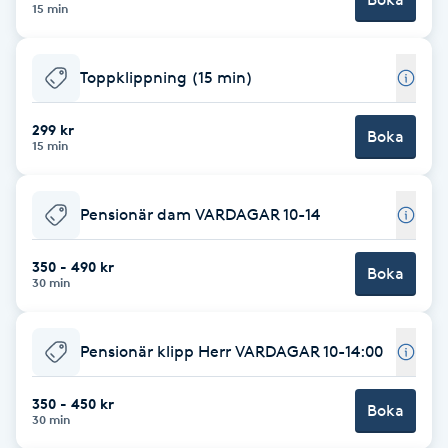
Cryoterapi
15 min
D
Toppklippning (15 min)
Damklippning
299 kr
Boka
Dermapen
15 min
Diamantslipning
Pensionär dam VARDAGAR 10-14
E
350 - 490 kr
Boka
Enzympeeling
30 min
Extensions
Pensionär klipp Herr VARDAGAR 10-14:00
Extensions borttagning
350 - 450 kr
Boka
30 min
Eyeliner-tatuering