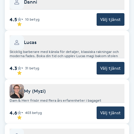
Danni
Hot Stone Massage
4.5
Välj tjänst
10
betyg
Hot yoga
Hudföryngring
Lucas
Skicklig barberare med känsla för detaljer, klassiska rakningar och
Huduppstramning
moderna fades. Boka din tid och upplev Lucas magi bakom stolen
4.3
Välj tjänst
31
betyg
Hudvård
Hyaluronsyra
My (Myzi)
Dam & Herr frisör med flera års erfarenheter i bagaget
Hyperhidros
4.6
Välj tjänst
403
betyg
Hypnos