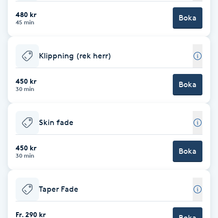
480 kr
Brynformning
Boka
45 min
Brynfärgning
Klippning (rek herr)
Brynplockning
450 kr
Boka
30 min
Bröllopsuppsättning
C
Skin fade
Celluliter
450 kr
Boka
30 min
Coachning
Taper Fade
Color correction
Fr. 290 kr
Boka