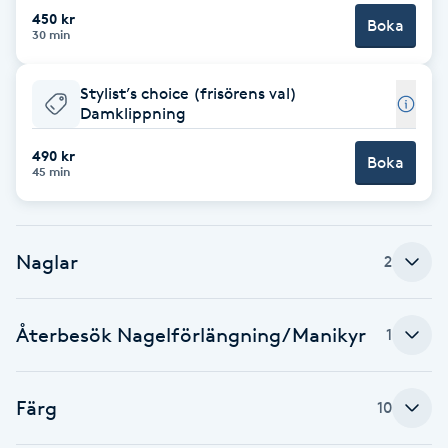
450 kr
Fransk manikyr
Boka
30 min
Fransrengöring
Stylist’s choice (frisörens val)
Damklippning
Frekvensterapi
490 kr
Boka
45 min
Friskvård
Friskvårdsmassage
Naglar
2
Frisör
Återbesök Nagelförlängning/Manikyr
1
Funktionsanalys
Färg
10
Färgning