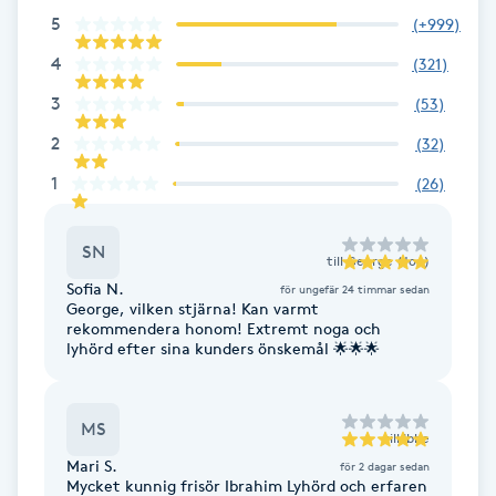
5
(
+999
)
Kosmetisk tatuering
4
(
321
)
Kostrådgivning
3
(
53
)
2
(
32
)
Kroppsinpackning
1
(
26
)
Kroppspeeling
SN
till
George (Joe)
Käkledsbehandling
Sofia N.
för ungefär 24 timmar sedan
George, vilken stjärna! Kan varmt
rekommendera honom! Extremt noga och
Kärlbehandling
lyhörd efter sina kunders önskemål 🌟🌟🌟
L
MS
Laserbehandling
till
Ibbe
Mari S.
för 2 dagar sedan
Mycket kunnig frisör Ibrahim Lyhörd och erfaren
Lashlift Keratin