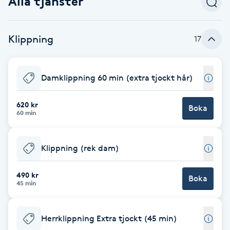
Alla tjänster
Babylights
Klippning
17
Balayage
Bambumassage
Damklippning 60 min (extra tjockt hår)
Barber
620 kr
Boka
60 min
Barnklippning
Klippning (rek dam)
BIAB
490 kr
Boka
45 min
Blowout
Herrklippning Extra tjockt (45 min)
Bottenfärg