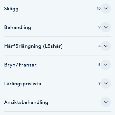
Föning
Skägg
10
G
Gel naglar
Behandling
9
Gelenaglar
Hårförlängning (Löshår)
4
Gellack
Bryn / Fransar
5
Gellack med förstärkning
Lärlingsprislista
Gravidmassage
9
Gravidyoga
Ansiktsbehandling
1
Gruppträning