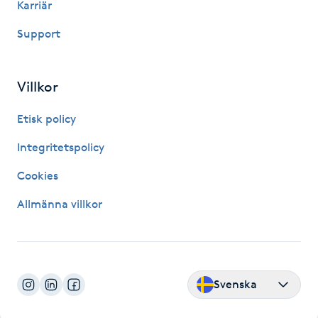
Karriär
Picolaser
Support
Piercing
Villkor
Pigmentbehandling
Etisk policy
Pigmentfläckar
Integritetspolicy
Cookies
Plastikkirurgi
Allmänna villkor
Powder brows
Power Yoga
Svenska
PRP (Platelet Rich Plasma)