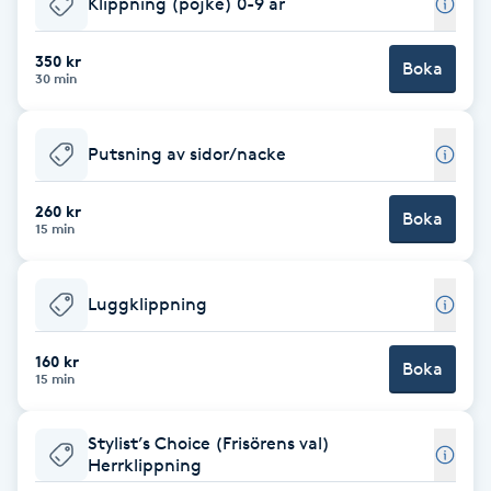
Klippning (pojke) 0-9 år
Fotsvamp
350 kr
Boka
30 min
Fotvård
Fransar
Putsning av sidor/nacke
Fransborttagning
260 kr
Boka
15 min
Fransfärgning
Luggklippning
Fransförlängning
160 kr
Boka
15 min
Fransförlängning Megavolym
Stylist’s Choice (Frisörens val)
Fransförlängning Volym
Herrklippning