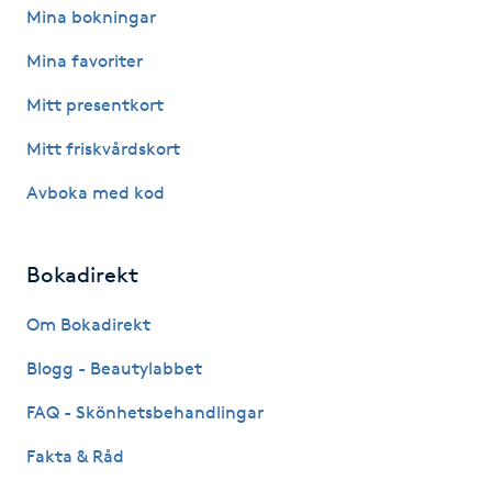
Mina bokningar
Paraffinbehandling
Mina favoriter
Pedikyr
Mitt presentkort
Mitt friskvårdskort
Pensionärklippning
Avboka med kod
Permanent
Bokadirekt
Permanent hårborttagning
Om Bokadirekt
Permanent ögonbrynsmakeup
Blogg - Beautylabbet
Personal shopper
FAQ - Skönhetsbehandlingar
Fakta & Råd
Personlig tränare