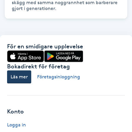
skägg med samma noggrannhet som barberare 
Olaplexbehandling
gjort i generationer.
Ombre
Ombre brows
För en smidigare upplevelse
Ombre naglar
Bokadirekt för företag
Optiker
Läs mer
Företagsinloggning
Ortobionomi
Ortopedi
Konto
Osteopati
Logga in
P