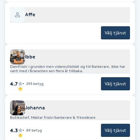
IPL hårborttagning
Affe
IR-massage
Välj tjänst
J
Japansk massage
Ibbe
K
Damfrisör i grunden men vidareutbildat sig till Barberare. Ibbe har
varit med i Branschen sen flera år tillbaka.
K18
4.7
Välj tjänst
293
betyg
Katun fransar
Johanna
Kemisk peeling
Butikschef. Mästar frisör/barberare & Yrkeslärare
4.3
Välj tjänst
89
betyg
Keratinbehandling