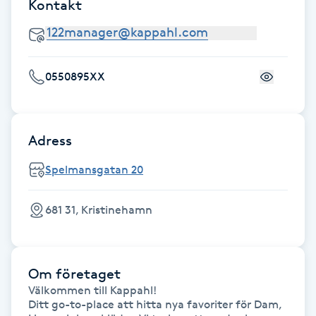
Kontakt
F
Face framing
0550895XX
Faceliftmassage
Fet hårbotten
Adress
Spelmansgatan 20
Fettreducering
681 31, Kristinehamn
Fibromassage
Fillers
Om företaget
Välkommen till Kappahl! 

Fotmassage
Ditt go-to-place att hitta nya favoriter för Dam, 