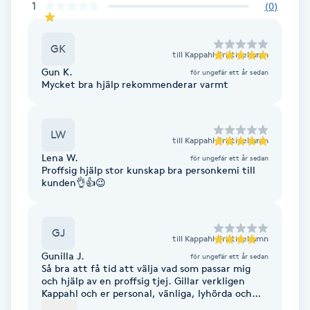
1
(
0
)
Brynformning
GK
till
Kappahl Kristinehamn
Brynfärgning
Gun K.
för ungefär ett år sedan
Mycket bra hjälp rekommenderar varmt
Brynplockning
LW
Bröllopsuppsättning
till
Kappahl Kristinehamn
Lena W.
för ungefär ett år sedan
C
Proffsig hjälp stor kunskap bra personkemi till
kunden👌👍😉
Celluliter
GJ
Coachning
till
Kappahl Kristinehamn
Gunilla J.
för ungefär ett år sedan
Så bra att få tid att välja vad som passar mig
Color correction
och hjälp av en proffsig tjej. Gillar verkligen
Kappahl och er personal, vänliga, lyhörda och
hjälper alltid till.