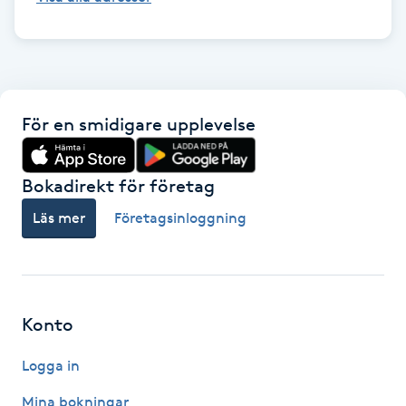
Fransk manikyr
Fransrengöring
Frekvensterapi
För en smidigare upplevelse
Friskvård
Bokadirekt för företag
Läs mer
Företagsinloggning
Friskvårdsmassage
Frisör
Konto
Funktionsanalys
Logga in
Färgning
Mina bokningar