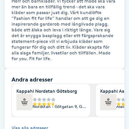
Herr och barnkläder. Vi tycker att mode ska vara 
Fotsvamp
mer än bara en tillfällig trend – det ska vara 
kläder som passar just dig. Vårt kundlöfte 
”Fashion fit for life” handlar om att ge dig en 
Fotvård
inspirerande garderob med långlivade plagg, 
både att älska och leva i riktigt länge. Vare sig 
det är snygga basplagg eller ett färgsprakande 
Fransar
statement-piece vill vi erbjuda kläder som 
fungerar för dig och ditt liv. Kläder skapta för 
alla slags familjer, livsstilar och tillfällen. Made 
Fransborttagning
for you. Fit for life.  
Fransfärgning
Andra adresser
Fransförlängning
Kappahl Nordstan Göteborg
Kappahl Asec
Fransförlängning Megavolym
Nordstan - Götgatan 9, Göteborg
Asecs 
Fransförlängning Volym
Visa alla adresser