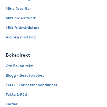
Föning
Mina favoriter
G
Mitt presentkort
Gel naglar
Mitt friskvårdskort
Avboka med kod
Gelenaglar
Gellack
Bokadirekt
Gellack med förstärkning
Om Bokadirekt
Blogg - Beautylabbet
Gravidmassage
FAQ - Skönhetsbehandlingar
Gravidyoga
Fakta & Råd
Karriär
Gruppträning