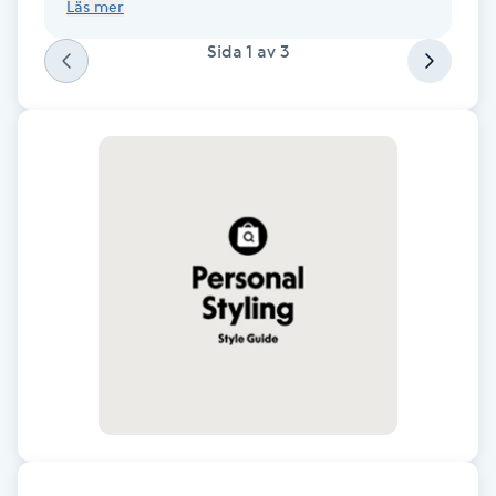
Cryoterapi
Läs mer
D
Sida
1
av
3
Damklippning
Dermapen
Diamantslipning
E
Enzympeeling
Extensions
Extensions borttagning
Eyeliner-tatuering