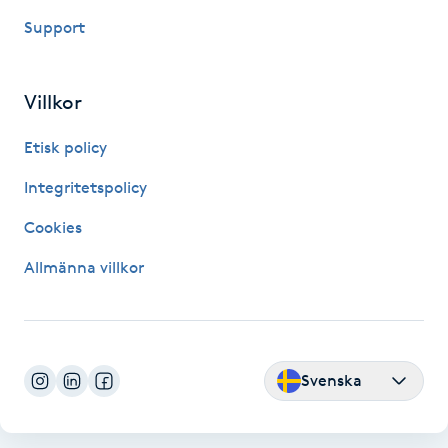
Support
Gua Sha-massage
H
Villkor
Hatha Yoga
Etisk policy
Headspa
Integritetspolicy
Cookies
Healing
Allmänna villkor
Herrklippning
HIFU
Svenska
Hollywood Peel