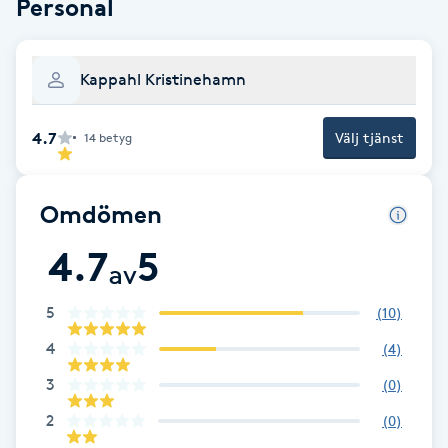
Personal
Babylights
Kappahl Kristinehamn
Balayage
4.7
Välj tjänst
14
betyg
Bambumassage
Barber
Omdömen
4.7
5
Barnklippning
av
5
(
10
)
BIAB
4
(
4
)
Blowout
3
(
0
)
2
(
0
)
Bottenfärg