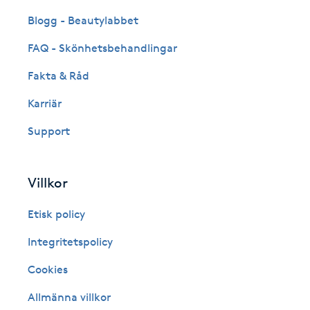
Fransk manikyr
Blogg - Beautylabbet
FAQ - Skönhetsbehandlingar
Fransrengöring
Fakta & Råd
Frekvensterapi
Karriär
Support
Friskvård
Friskvårdsmassage
Villkor
Frisör
Etisk policy
Integritetspolicy
Funktionsanalys
Cookies
Färgning
Allmänna villkor