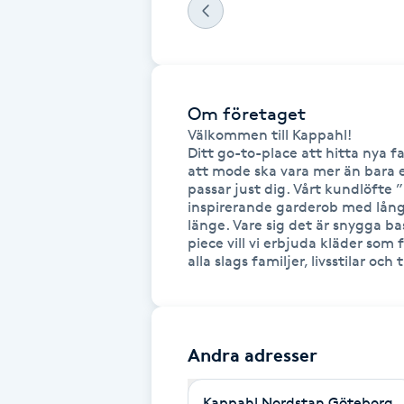
Cryoterapi
D
Damklippning
Om företaget
Dermapen
Välkommen till Kappahl! 

Ditt go-to-place att hitta nya fa
att mode ska vara mer än bara en 
Diamantslipning
passar just dig. Vårt kundlöfte ”
inspirerande garderob med långli
E
länge. Vare sig det är snygga b
piece vill vi erbjuda kläder som f
Enzympeeling
alla slags familjer, livsstilar och t
Extensions
Andra adresser
Extensions borttagning
Kappahl Nordstan Göteborg