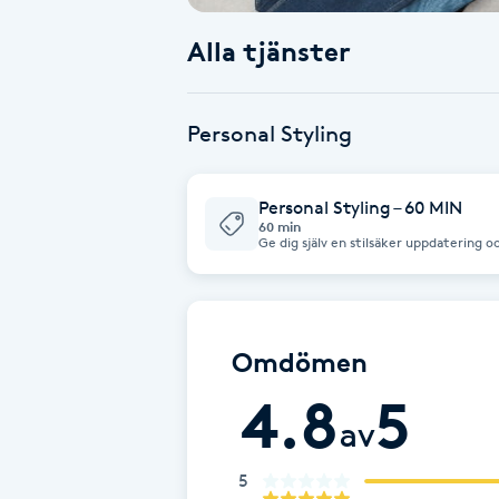
Alla tjänster
Babylights
Balayage
Personal Styling
Bambumassage
Personal Styling – 60 MIN
60 min
Barber
Ge dig själv en stilsäker uppdatering o
dig att hitta dina garderobshjältar och
stylar. Hittar du inte en tid som passar
försöker vi hitta en tid som passar dig.
Barnklippning
Omdömen
BIAB
4.8
5
Blowout
av
5
Bottenfärg