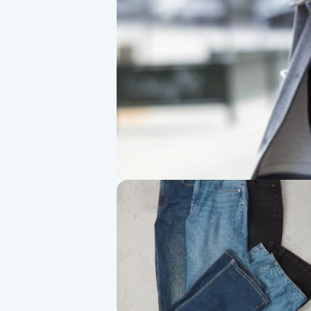
Alternativmedicin
Andningsmassage
Ansiktslyft utan kirurgi
Aromamassage
Ashtanga Yoga
Ayurveda
Ayurvedisk Massage
Ansiktsbehandling djuprengörande
B