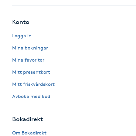
Fotsvamp
Konto
Fotvård
Logga in
Fransar
Mina bokningar
Fransborttagning
Mina favoriter
Mitt presentkort
Fransfärgning
Mitt friskvårdskort
Fransförlängning
Avboka med kod
Fransförlängning Megavolym
Bokadirekt
Fransförlängning Volym
Om Bokadirekt