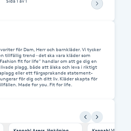
Sida
1
av
1
voriter för Dam, Herr och barnkläder. Vi tycker 
tillfällig trend – det ska vara kläder som 
Fashion fit for life” handlar om att ge dig en 
vade plagg, både att älska och leva i riktigt 
asplagg eller ett färgsprakande statement-
ungerar för dig och ditt liv. Kläder skapta för 
illfällen. Made for you. Fit for life.  
Kappahl Asecs Jönköping
Kappahl Väla, He