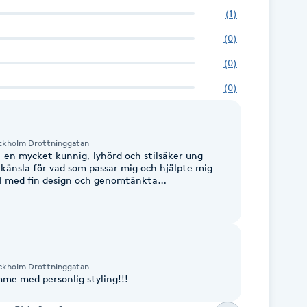
(
1
)
(
0
)
(
0
)
(
0
)
ckholm Drottninggatan
, en mycket kunnig, lyhörd och stilsäker ung
känsla för vad som passar mig och hjälpte mig
ial med fin design och genomtänkta
e verkligen hennes engagemang och
erar att boka en ny tid hos henne lite längre
ennes hjälp igen när det är dags att uppdatera
ckholm Drottninggatan
mme med personlig styling!!!