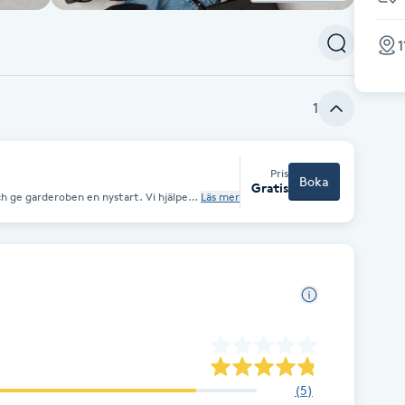
1
1
Pris
Boka
Gratis
ch ge garderoben en nystart. Vi hjälper
Läs mer
 ger dig tips på hur du matchar och
 dig? Ring eller mejla oss i butiken så
(
5
)