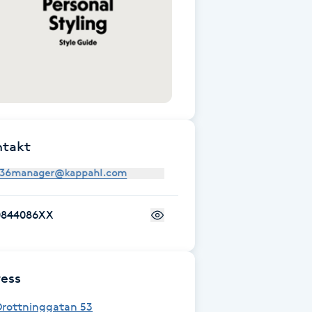
ntakt
0844086XX
ess
Drottninggatan 53