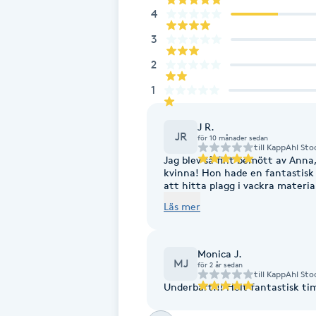
4
Brynformning
3
2
Brynfärgning
1
Brynplockning
J R.
JR
för 10 månader sedan
till
KappAhl Sto
Bröllopsuppsättning
Jag blev så fint bemött av Anna
C
kvinna! Hon hade en fantastisk 
att hitta plagg i vackra mater
kombinationer. Jag uppskattad
Celluliter
Läs mer
professionella service. Jag plan
fram, det känns tryggt att få h
garderoben. Stort tack/Jynus
Coachning
Monica J.
MJ
för 2 år sedan
till
KappAhl Sto
Color correction
Underbart!!! Helt fantastisk ti