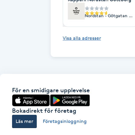
Eyeliner-tatuering
F
Nordstan - Götgatan 9, 
Face framing
Visa alla adresser
Faceliftmassage
Fet hårbotten
Fettreducering
För en smidigare upplevelse
Fibromassage
Fillers
Bokadirekt för företag
Läs mer
Företagsinloggning
Fotmassage