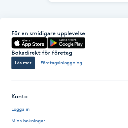
Fotsvamp
Fotvård
För en smidigare upplevelse
Fransar
Bokadirekt för företag
Fransborttagning
Läs mer
Företagsinloggning
Fransfärgning
Fransförlängning
Konto
Fransförlängning Megavolym
Logga in
Fransförlängning Volym
Mina bokningar