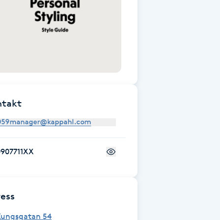
ntakt
0907711XX
ess
Kungsgatan 54