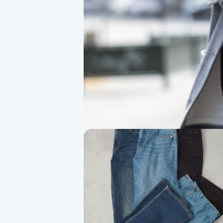
Alternativmedicin
Andningsmassage
Ansiktslyft utan kirurgi
Aromamassage
Ashtanga Yoga
Ayurveda
Ayurvedisk Massage
Ansiktsbehandling djuprengörande
B