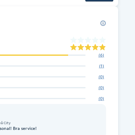
(
6
)
(
1
)
(
0
)
(
0
)
(
0
)
å City
sonal! Bra service!