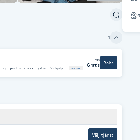
1
Pris
Boka
Gratis
ch ge garderoben en nystart. Vi hjälper
Läs mer
 ger dig tips på hur du matchar och
 dig? Ring eller mejla oss i butiken så
Välj tjänst