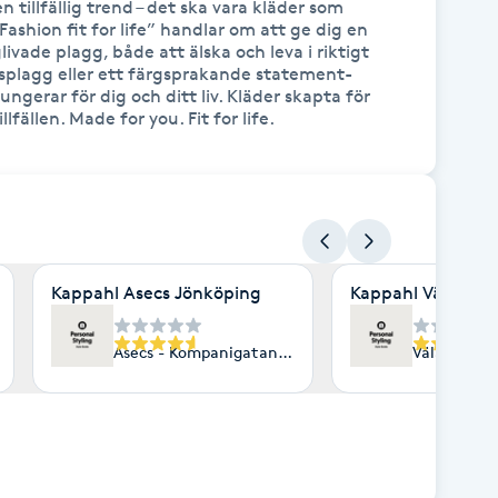
tillfällig trend – det ska vara kläder som 
Fashion fit for life” handlar om att ge dig en 
vade plagg, både att älska och leva i riktigt 
asplagg eller ett färgsprakande statement-
ungerar för dig och ditt liv. Kläder skapta för 
illfällen. Made for you. Fit for life.  
Kappahl Asecs Jönköping
Kappahl Väla, He
Göteborg
Asecs - Kompanigatan 3, Jönköping
Väla Köpce