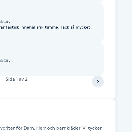
å City
 fantastisk innehållsrik timme. Tack så mycket!
å City
Sida
1
av
2
voriter för Dam, Herr och barnkläder. Vi tycker 