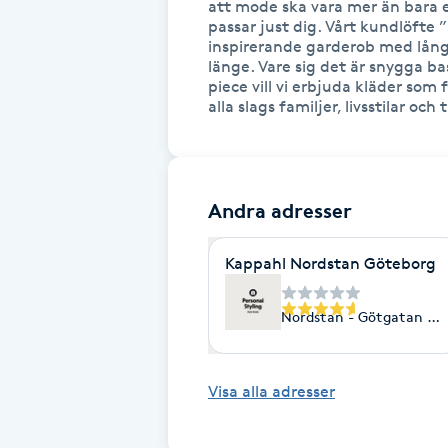
Eyeliner-tatuering
att mode ska vara mer än bara en 
passar just dig. Vårt kundlöfte ”
F
inspirerande garderob med långli
länge. Vare sig det är snygga b
Face framing
piece vill vi erbjuda kläder som f
alla slags familjer, livsstilar och t
Faceliftmassage
Fet hårbotten
Andra adresser
Fettreducering
Kappahl Nordstan Göteborg
Fibromassage
Nordstan - Götgatan 9, 
Fillers
Visa alla adresser
Fotmassage