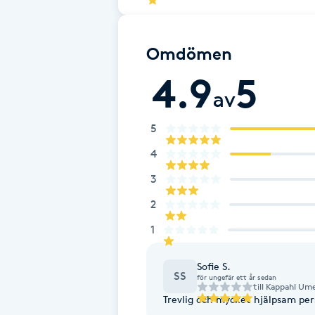
Brynformning
Omdömen
Brynfärgning
4.9
5
av
Brynplockning
5
Bröllopsuppsättning
4
C
3
2
Celluliter
1
Coachning
Sofie S.
SS
för ungefär ett år sedan
Color correction
till
Kappahl Ume
Trevlig och mycket hjälpsam per