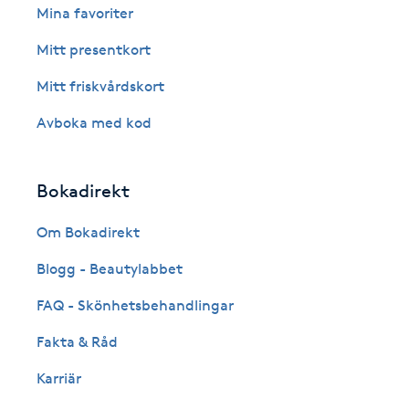
Mina favoriter
Fransk manikyr
Mitt presentkort
Fransrengöring
Mitt friskvårdskort
Avboka med kod
Frekvensterapi
Friskvård
Bokadirekt
Friskvårdsmassage
Om Bokadirekt
Blogg - Beautylabbet
Frisör
FAQ - Skönhetsbehandlingar
Funktionsanalys
Fakta & Råd
Karriär
Färgning