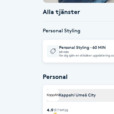
Alla tjänster
Babylights
Balayage
Personal Styling
Bambumassage
Personal Styling – 60 MIN
60 min
Barber
Ge dig själv en stilsäker uppdatering o
dig att hitta dina garderobshjältar och
stylar. Hittar du inte en tid som passar
försöker vi hitta en tid som passar dig.
Barnklippning
Personal
BIAB
Kappahl Umeå City
Blowout
4.9
7
betyg
Bottenfärg