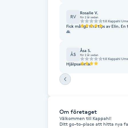
Cryoterapi
D
Rosalie V.
RV
för 2 år sedan
till
Kappahl Ume
Damklippning
Fick många fina tips av Elin. En
🙏
Dermapen
Åsa S.
ÅS
för 2 år sedan
Diamantslipning
till
Kappahl Ume
Hjälpsamma!
E
Enzympeeling
Extensions
Om företaget
Extensions borttagning
Välkommen till Kappahl! 

Ditt go-to-place att hitta nya fa