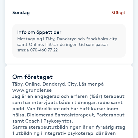
Hot Stone Massage
Söndag
Stängt
Hot yoga
Info om öppettider
Hudföryngring
Mottagning i Täby, Danderyd och Stockholm city
samt Online. Hittar du ingen tid som passar
sms:a 070-460 77 22
Huduppstramning
Hudvård
Om företaget
Täby, Online, Danderyd, City. Läs mer på 
Hyaluronsyra
www.grundler.se

Jag är en engagerad och erfaren (15år) terapeut 
som har intervjuats både i tidningar, radio samt 
Hyperhidros
podd. Van föreläsare och har haft kurser inom 
hälsa. Diplomerad Samtalsterapeut, Parterapeut 
samt Coach i Psykosyntes. 
Hypnos
Samtalsterapeututbildningen är en fyraårig steg 
1 utbildning i integrativ psykoterapi där även 