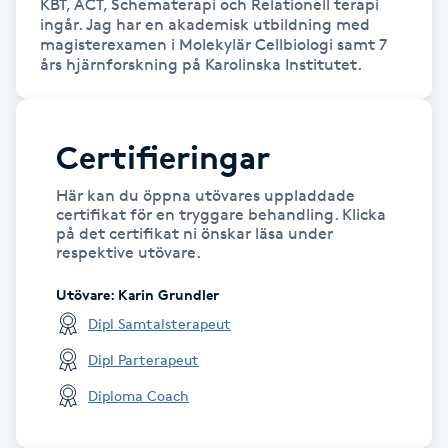
KBT, ACT, Schematerapi och Relationell terapi 
Hårborttagning
ingår. Jag har en akademisk utbildning med 
magisterexamen i Molekylär Cellbiologi samt 7 
års hjärnforskning på Karolinska Institutet. 
Hårbottenbehandling
Hårförlängning
Certifieringar
Hårvård
Här kan du öppna utövares uppladdade
certifikat för en tryggare behandling. Klicka
på det certifikat ni önskar läsa under
Hälsa
respektive utövare.
Hälsprickor
Utövare
:
Karin Grundler
I
Dipl Samtalsterapeut
Dipl Parterapeut
Idrottsmassage
Diploma Coach
IPL