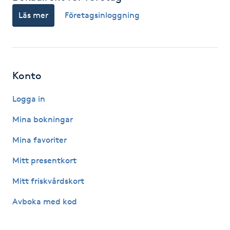
Kinesiologi
Läs mer
Företagsinloggning
Kinesisk medicin
Kiropraktik
Konto
Logga in
Klangmassage
Mina bokningar
Klippning
Mina favoriter
Klippning & Slingor
Mitt presentkort
Mitt friskvårdskort
Klippning ungdom
Avboka med kod
Koppningsmassage