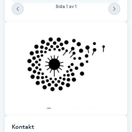
Fransk manikyr
Sida
1
av
1
Fransrengöring
Frekvensterapi
Friskvård
Friskvårdsmassage
Frisör
Funktionsanalys
Färgning
Kontakt