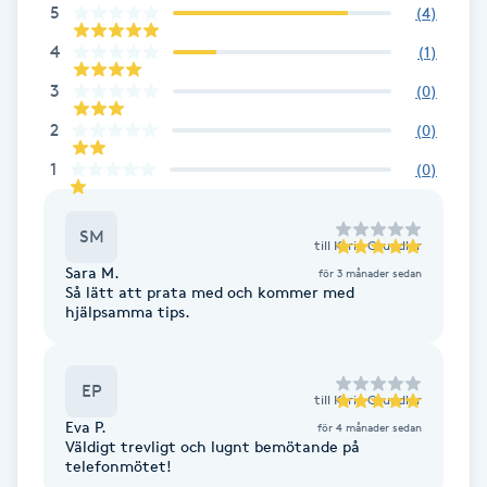
5
(
4
)
Fotsvamp
4
(
1
)
Fotvård
3
(
0
)
2
(
0
)
Fransar
1
(
0
)
Fransborttagning
SM
till
Karin Grundler
Fransfärgning
Sara M.
för 3 månader sedan
Så lätt att prata med och kommer med
hjälpsamma tips.
Fransförlängning
Fransförlängning Megavolym
EP
till
Karin Grundler
Eva P.
för 4 månader sedan
Väldigt trevligt och lugnt bemötande på
Fransförlängning Volym
telefonmötet!