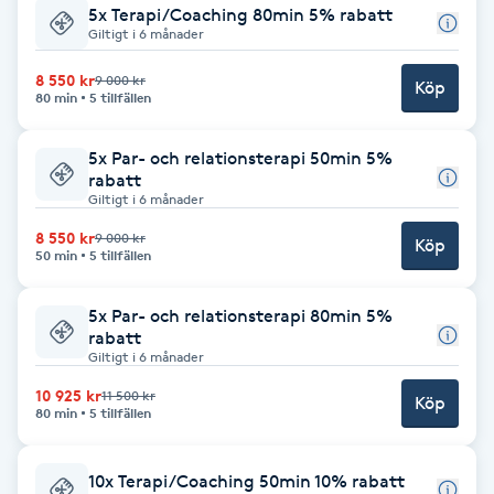
5x Terapi/Coaching 80min 5% rabatt
Giltigt i 6 månader
Brynformning
8 550 kr
9 000 kr
Köp
80 min
5 tillfällen
Brynfärgning
5x Par- och relationsterapi 50min 5%
Brynplockning
rabatt
Giltigt i 6 månader
Bröllopsuppsättning
8 550 kr
9 000 kr
Köp
50 min
5 tillfällen
C
Celluliter
5x Par- och relationsterapi 80min 5%
rabatt
Giltigt i 6 månader
Coachning
10 925 kr
11 500 kr
Köp
80 min
5 tillfällen
Color correction
10x Terapi/Coaching 50min 10% rabatt