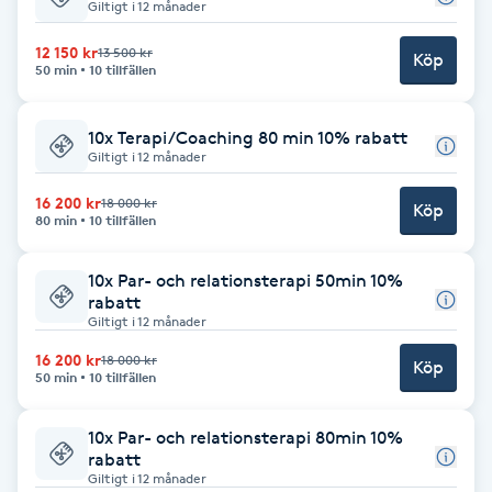
Cryoterapi
Giltigt i 12 månader
D
12 150 kr
13 500 kr
Köp
50 min
10 tillfällen
Damklippning
10x Terapi/Coaching 80 min 10% rabatt
Dermapen
Giltigt i 12 månader
16 200 kr
18 000 kr
Köp
Diamantslipning
80 min
10 tillfällen
E
10x Par- och relationsterapi 50min 10%
rabatt
Enzympeeling
Giltigt i 12 månader
16 200 kr
18 000 kr
Extensions
Köp
50 min
10 tillfällen
Extensions borttagning
10x Par- och relationsterapi 80min 10%
rabatt
Giltigt i 12 månader
Eyeliner-tatuering