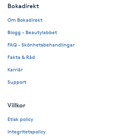
Bokadirekt
Kosmetisk tatuering
Om Bokadirekt
Kostrådgivning
Blogg - Beautylabbet
Kroppsinpackning
FAQ - Skönhetsbehandlingar
Fakta & Råd
Kroppspeeling
Karriär
Käkledsbehandling
Support
Kärlbehandling
Villkor
L
Etisk policy
Laserbehandling
Integritetspolicy
Lashlift Keratin