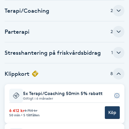
Terapi/Coaching
Babylights
2
Balayage
Parterapi
2
Bambumassage
Stresshantering på friskvårdsbidrag
1
Barber
Klippkort
8
Barnklippning
BIAB
5x Terapi/Coaching 50min 5% rabatt
Giltigt i 6 månader
Blowout
6 412 kr
6 750 kr
Köp
50 min
5 tillfällen
Bottenfärg