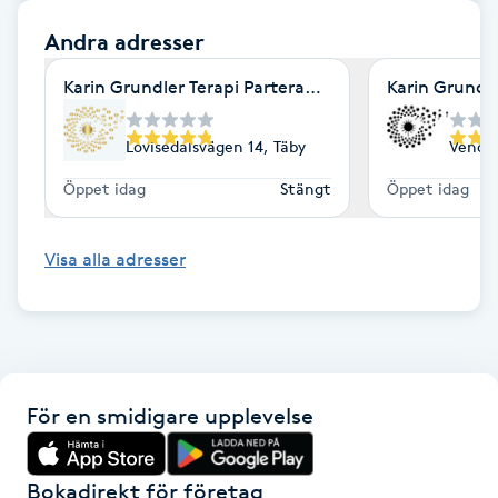
Andra adresser
IPL hårborttagning
Karin Grundler Terapi Parterapi Coaching Täby
Karin Grundl
IR-massage
J
Lovisedalsvägen 14, Täby
Vende
Öppet idag
Stängt
Öppet idag
Japansk massage
K
Visa alla adresser
K18
Katun fransar
Kemisk peeling
För en smidigare upplevelse
Keratinbehandling
Bokadirekt för företag