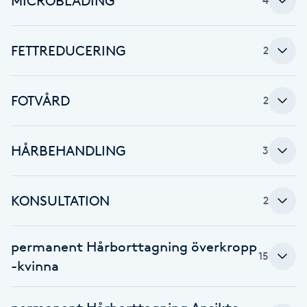
MICROBLADING
4
F
FETTREDUCERING
2
Face framing
Faceliftmassage
FOTVÅRD
2
Fet hårbotten
HÅRBEHANDLING
3
Fettreducering
KONSULTATION
2
Fibromassage
Fillers
permanent Hårborttagning överkropp
15
-kvinna
Fotmassage