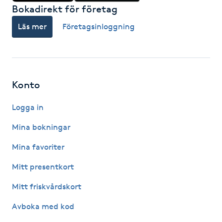
Bokadirekt för företag
Kinesiologi
Läs mer
Företagsinloggning
Kinesisk medicin
Kiropraktik
Konto
Klangmassage
Logga in
Klippning
Mina bokningar
Mina favoriter
Klippning & Slingor
Mitt presentkort
Klippning ungdom
Mitt friskvårdskort
Avboka med kod
Koppningsmassage