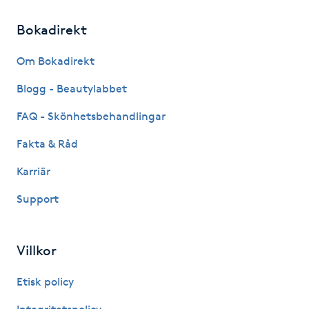
Kosmetisk tatuering
Bokadirekt
Kostrådgivning
Om Bokadirekt
Blogg - Beautylabbet
Kroppsinpackning
FAQ - Skönhetsbehandlingar
Kroppspeeling
Fakta & Råd
Karriär
Käkledsbehandling
Support
Kärlbehandling
L
Villkor
Laserbehandling
Etisk policy
Lashlift Keratin