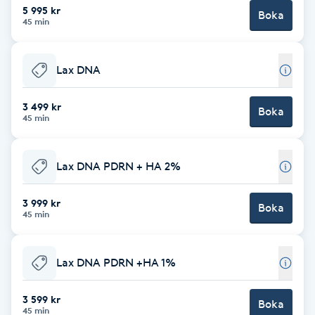
5 995 kr
Boka
45 min
Brynformning
Brynfärgning
Lax DNA
Brynplockning
3 499 kr
Boka
45 min
Bröllopsuppsättning
C
Lax DNA PDRN + HA 2%
Celluliter
3 999 kr
Boka
45 min
Coachning
Lax DNA PDRN +HA 1%
Color correction
3 599 kr
Boka
45 min