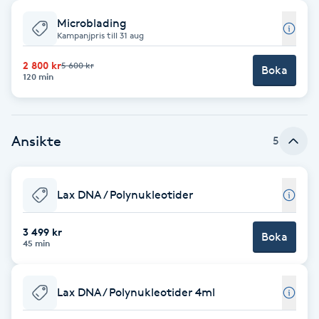
Microblading
Babylights
Kampanjpris till 31 aug
Balayage
2 800 kr
5 600 kr
Boka
120 min
Bambumassage
Ansikte
5
Barber
Barnklippning
Lax DNA / Polynukleotider
BIAB
3 499 kr
Boka
45 min
Blowout
Lax DNA/ Polynukleotider 4ml
Bottenfärg