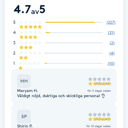
4.7
5
Föning
av
G
5
(
227
)
Gel naglar
4
(
21
)
3
(
2
)
Gelenaglar
2
(
4
)
Gellack
1
(
10
)
Gellack med förstärkning
MH
till
Azadeh
Maryam H.
för 5 dagar sedan
Gravidmassage
Väldigt nöjd, duktiga och skickliga personal 👌
Gravidyoga
SP
till
Azadeh
Gruppträning
Shirin P.
för 10 dagar sedan