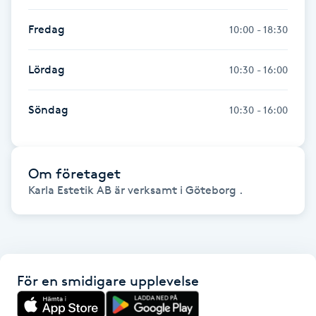
IPL hårborttagning
Fredag
10:00 - 18:30
IR-massage
Lördag
10:30 - 16:00
J
Söndag
10:30 - 16:00
Japansk massage
K
Om företaget
K18
Karla Estetik AB är verksamt i Göteborg .
Katun fransar
Kemisk peeling
För en smidigare upplevelse
Keratinbehandling