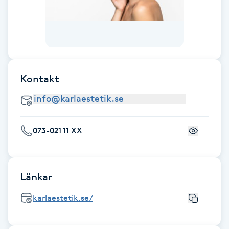
Hot Stone Massage
Hot yoga
Hudföryngring
Kontakt
Huduppstramning
Hudvård
073-021 11 XX
Hyaluronsyra
Länkar
Hyperhidros
karlaestetik.se/
Hypnos