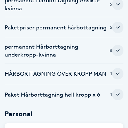
permanent Hårborttagning Ansikte
6
Fotsvamp
kvinna
Fotvård
Paketpriser permanent hårbottagning
6
Fransar
permanent Hårborttagning
8
Fransborttagning
underkropp-kvinna
Fransfärgning
HÅRBORTTAGNING ÖVER KROPP MAN
1
Fransförlängning
Paket Hårborttagning hell kropp x 6
1
Fransförlängning Megavolym
Personal
Fransförlängning Volym