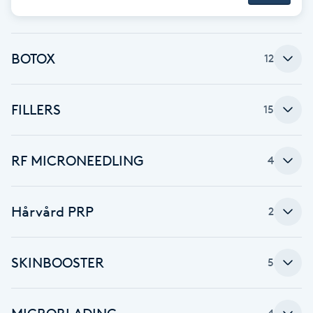
Cryoterapi
D
BOTOX
12
Damklippning
Dermapen
FILLERS
15
Diamantslipning
RF MICRONEEDLING
E
4
Enzympeeling
Hårvård PRP
2
Extensions
SKINBOOSTER
5
Extensions borttagning
Eyeliner-tatuering