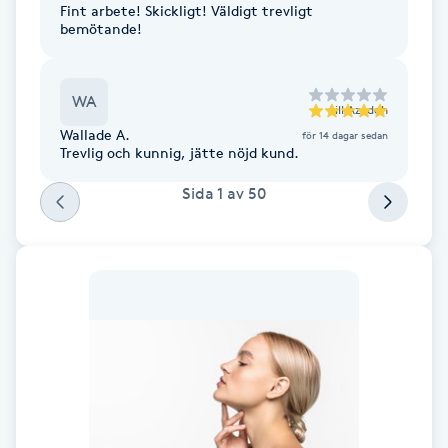
Fint arbete! Skickligt! Väldigt trevligt
bemötande!
Gua Sha-massage
H
WA
till
Azadeh
Hatha Yoga
Wallade A.
för 14 dagar sedan
Trevlig och kunnig, jätte nöjd kund.
Headspa
Sida
1
av
50
Healing
Herrklippning
HIFU
Hollywood Peel