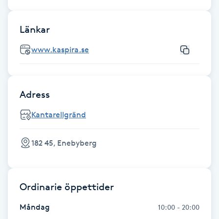
Fotsvamp
Länkar
Fotvård
www.kaspira.se
Fransar
Fransborttagning
Adress
Kantarellgränd
Fransfärgning
182 45, Enebyberg
Fransförlängning
Fransförlängning Megavolym
Ordinarie öppettider
Fransförlängning Volym
Måndag
10:00 - 20:00