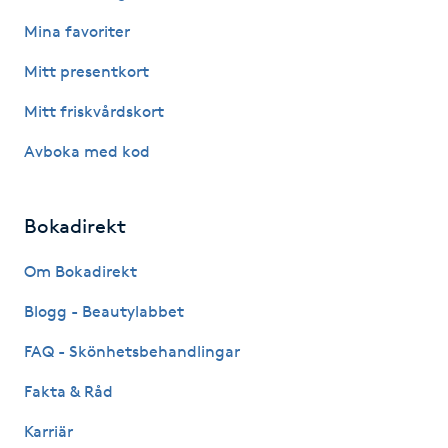
Hot Stone Massage
Mina favoriter
Hot yoga
Mitt presentkort
Mitt friskvårdskort
Hudföryngring
Avboka med kod
Huduppstramning
Bokadirekt
Hudvård
Om Bokadirekt
Hyaluronsyra
Blogg - Beautylabbet
Hyperhidros
FAQ - Skönhetsbehandlingar
Fakta & Råd
Hypnos
Karriär