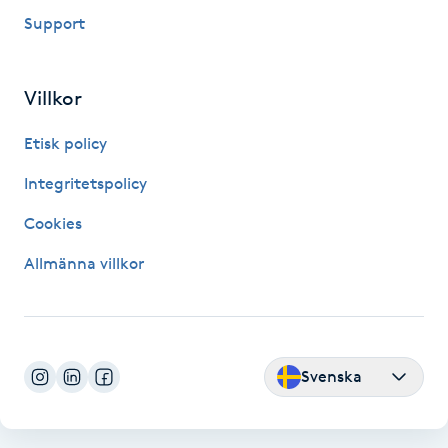
Hårborttagning
Support
Hårbottenbehandling
Villkor
Hårförlängning
Etisk policy
Hårvård
Integritetspolicy
Cookies
Hälsa
Allmänna villkor
Hälsprickor
I
Idrottsmassage
Svenska
IPL