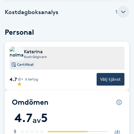
Brynformning
Kostdagboksanalys
1
Brynfärgning
Personal
Brynplockning
Katarina
Kostrådgivare
Bröllopsuppsättning
Certifikat
C
4.7
Välj tjänst
6
betyg
Celluliter
Omdömen
Coachning
4.7
5
av
Color correction
5
(
4
)