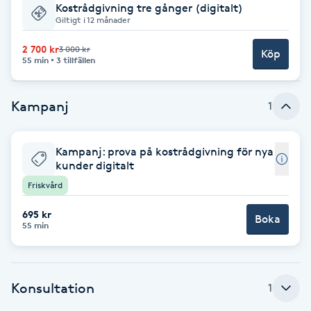
Kostrådgivning tre gånger (digitalt)
Giltigt i 12 månader
Babylights
2 700 kr
3 000 kr
Köp
55 min
3 tillfällen
Balayage
Bambumassage
Kampanj
1
Barber
Kampanj: prova på kostrådgivning för nya
kunder digitalt
Barnklippning
Friskvård
695 kr
BIAB
Boka
55 min
Blowout
Konsultation
1
Bottenfärg