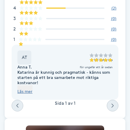
Cryoterapi
4
(
2
)
D
3
(
0
)
Damklippning
2
(
0
)
1
(
0
)
Dermapen
Diamantslipning
AT
till
Katarina
E
Anna T.
för ungefär ett år sedan
Katarina är kunnig och pragmatisk - känns som
starten på ett bra samarbete mot riktiga
Enzympeeling
kostvanor!
Läs mer
Extensions
Sida
1
av
1
Extensions borttagning
Eyeliner-tatuering