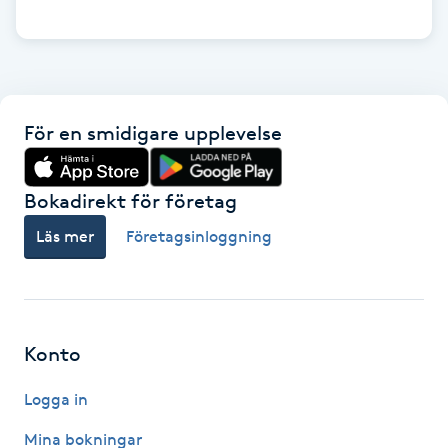
Gua Sha-massage
H
Hatha Yoga
För en smidigare upplevelse
Headspa
Bokadirekt för företag
Healing
Läs mer
Företagsinloggning
Herrklippning
HIFU
Konto
Logga in
Hollywood Peel
Mina bokningar