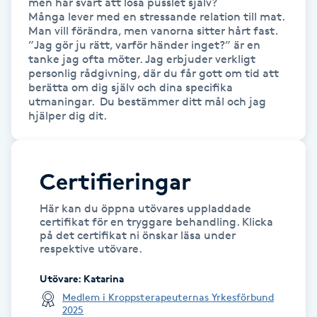
men har svårt att lösa pusslet själv?

Föning
Många lever med en stressande relation till mat. 
Man vill förändra, men vanorna sitter hårt fast. 
G
”Jag gör ju rätt, varför händer inget?” är en 
tanke jag ofta möter. Jag erbjuder verkligt 
Gel naglar
personlig rådgivning, där du får gott om tid att 
berätta om dig själv och dina specifika 
utmaningar.  Du bestämmer ditt mål och jag 
Gelenaglar
hjälper dig dit. 
Gellack
Certifieringar
Gellack med förstärkning
Här kan du öppna utövares uppladdade
certifikat för en tryggare behandling. Klicka
Gravidmassage
på det certifikat ni önskar läsa under
respektive utövare.
Gravidyoga
Utövare
:
Katarina
Medlem i Kroppsterapeuternas Yrkesförbund
Gruppträning
2025