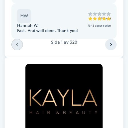
Hårborttagning
HW
till
Tomi
Hårbottenbehandling
Hannah W.
för 2 dagar sedan
Fast. And well done. Thank you!
Hårförlängning
Sida
1
av
320
Hårvård
Hälsa
Hälsprickor
I
Idrottsmassage
IPL