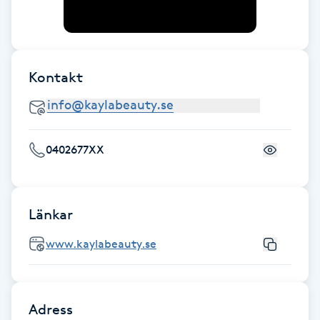
IPL hårborttagning
IR-massage
Kontakt
J
Japansk massage
K
0402677XX
K18
Länkar
Katun fransar
www.kaylabeauty.se
Kemisk peeling
Keratinbehandling
Adress