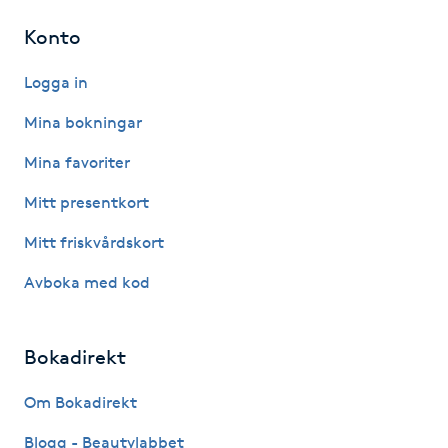
M
Konto
Makeup
Logga in
Mina bokningar
Manikyr & Pedikyr
Mina favoriter
Massage
Mitt presentkort
Mitt friskvårdskort
Medial vägledning
Avboka med kod
Medicinsk massage
Bokadirekt
Meditation
Om Bokadirekt
Medium
Blogg - Beautylabbet