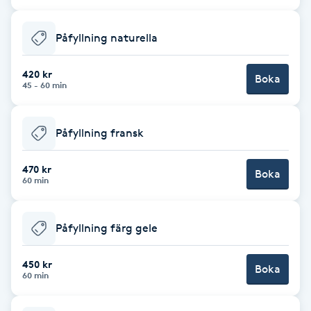
Cryoterapi
D
Påfyllning naturella
Damklippning
420 kr
Boka
45 - 60 min
Dermapen
Påfyllning fransk
Diamantslipning
E
470 kr
Boka
60 min
Enzympeeling
Påfyllning färg gele
Extensions
450 kr
Boka
Extensions borttagning
60 min
Eyeliner-tatuering