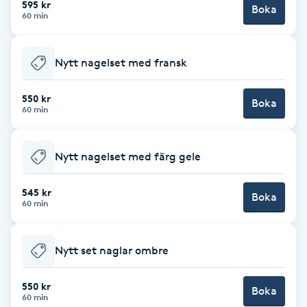
595 kr
Boka
60 min
Brynformning
Nytt nagelset med fransk
Brynfärgning
550 kr
Brynplockning
Boka
60 min
Bröllopsuppsättning
Nytt nagelset med färg gele
C
545 kr
Celluliter
Boka
60 min
Coachning
Nytt set naglar ombre
Color correction
550 kr
Boka
60 min