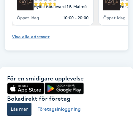
Hyllie Boulevard 19, Malmö
Per Al
LED-ljusterapi
Öppet idag
10:00 - 20:00
Öppet idag
Liktornar
Visa alla adresser
LPG
LPG-behandling
För en smidigare upplevelse
LPG-massage
Bokadirekt för företag
Luggklippning
Läs mer
Företagsinloggning
Lymfmassage
Läpptatuering