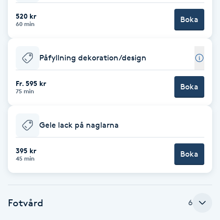
Fotsvamp
520 kr
Boka
60 min
Fotvård
Påfyllning dekoration/design
Fransar
Fr. 595 kr
Boka
75 min
Fransborttagning
Fransfärgning
Gele lack på naglarna
Fransförlängning
395 kr
Boka
45 min
Fransförlängning Megavolym
Fotvård
Fransförlängning Volym
6