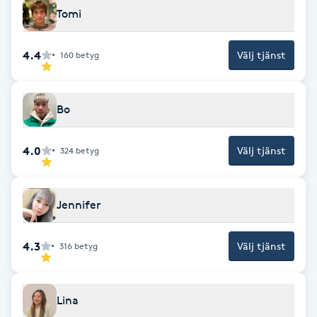
Tomi
Föning
G
4.4
Välj tjänst
160
betyg
Gel naglar
Bo
Gelenaglar
Gellack
4.0
Välj tjänst
324
betyg
Gellack med förstärkning
Jennifer
Gravidmassage
4.3
Välj tjänst
316
betyg
Gravidyoga
Lina
Gruppträning