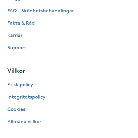
Megavolymfransar
FAQ - Skönhetsbehandlingar
Fakta & Råd
Melasma
Karriär
Mesoterapi
Support
MicroPen
Villkor
Microshading
Etisk policy
Mixfransar
Integritetspolicy
N
Cookies
Nagelförlängning
Allmäna villkor
Nagelförlängning akryl