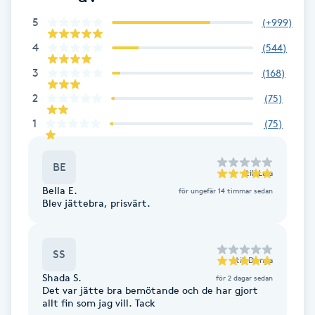
Hot Stone Massage
5
(
+999
)
4
Hot yoga
(
544
)
3
(
168
)
Hudföryngring
2
(
75
)
1
(
75
)
Huduppstramning
Hudvård
BE
till
Lala
Bella E.
för ungefär 14 timmar sedan
Blev jättebra, prisvärt.
Hyaluronsyra
Hyperhidros
SS
till
Donya
Shada S.
för 2 dagar sedan
Hypnos
Det var jätte bra bemötande och de har gjort
allt fin som jag vill. Tack