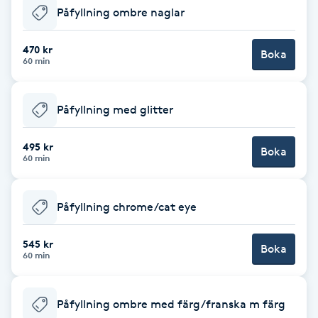
Påfyllning ombre naglar
F
470 kr
Face framing
Boka
60 min
Faceliftmassage
Påfyllning med glitter
Fet hårbotten
495 kr
Boka
60 min
Fettreducering
Påfyllning chrome/cat eye
Fibromassage
545 kr
Boka
Fillers
60 min
Fotmassage
Påfyllning ombre med färg/franska m färg