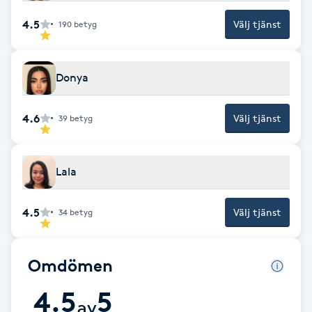
4.5
Välj tjänst
190
betyg
Gua Sha-massage
H
Donya
Hatha Yoga
4.6
Välj tjänst
39
betyg
Headspa
Healing
Lala
Herrklippning
4.5
Välj tjänst
34
betyg
HIFU
Omdömen
Hollywood Peel
4.5
5
av