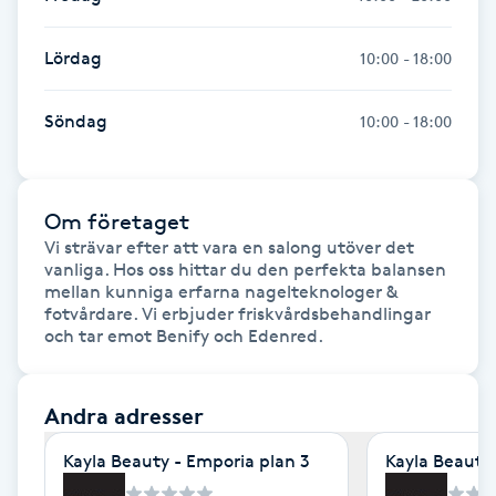
Kosmetisk tatuering
Lördag
10:00 - 18:00
Kostrådgivning
Söndag
10:00 - 18:00
Kroppsinpackning
Kroppspeeling
Om företaget
Vi strävar efter att vara en salong utöver det 
vanliga. Hos oss hittar du den perfekta balansen 
Käkledsbehandling
mellan kunniga erfarna nagelteknologer & 
fotvårdare. Vi erbjuder friskvårdsbehandlingar 
och tar emot Benify och Edenred. 
Kärlbehandling
L
Andra adresser
Laserbehandling
Kayla Beauty - Emporia plan 3
Kayla Beauty 
Lashlift Keratin