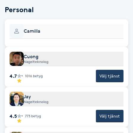
Fransk manikyr
Personal
Fransrengöring
Camilla
Frekvensterapi
Friskvård
Cuong
Nagelteknolog
Friskvårdsmassage
4.7
Välj tjänst
1016
betyg
Frisör
Jay
Nagelteknolog
Funktionsanalys
4.5
Välj tjänst
773
betyg
Färgning