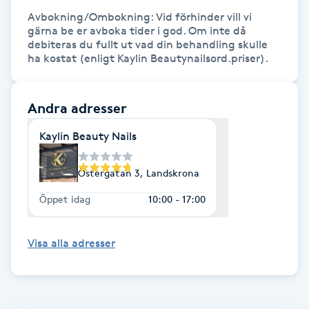
Avbokning/Ombokning: Vid förhinder vill vi 
Gua Sha-massage
gärna be er avboka tider i god. Om inte då 
debiteras du fullt ut vad din behandling skulle 
H
ha kostat (enligt Kaylin Beautynailsord.priser).
Hatha Yoga
Andra adresser
Headspa
Kaylin Beauty Nails
Healing
Östergatan 3, Landskrona
Öppet idag
10:00 - 17:00
Herrklippning
HIFU
Visa alla adresser
Hollywood Peel