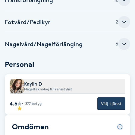
Brynformning
Fotvård/Pedikyr
2
Brynfärgning
Nagelvård/Nagelförlänging
6
Brynplockning
Bröllopsuppsättning
Personal
C
Kaylin D
Celluliter
Nagelteknolog & Fransstylist
Coachning
4.6
Välj tjänst
377
betyg
Color correction
Omdömen