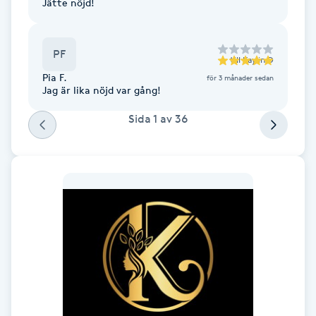
Jätte nöjd!
F
Face framing
PF
till
Kaylin D
Pia F.
för 3 månader sedan
Jag är lika nöjd var gång!
Faceliftmassage
Sida
1
av
36
Fet hårbotten
Fettreducering
Fibromassage
Fillers
Fotmassage