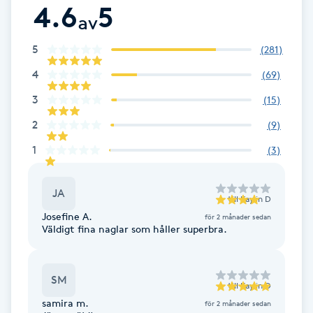
Cryoterapi
4.6
5
av
D
5
(
281
)
Damklippning
4
(
69
)
Dermapen
3
(
15
)
2
(
9
)
Diamantslipning
1
(
3
)
E
Enzympeeling
JA
till
Kaylin D
Josefine A.
för 2 månader sedan
Väldigt fina naglar som håller superbra.
Extensions
Extensions borttagning
SM
till
Kaylin D
samira m.
för 2 månader sedan
Eyeliner-tatuering