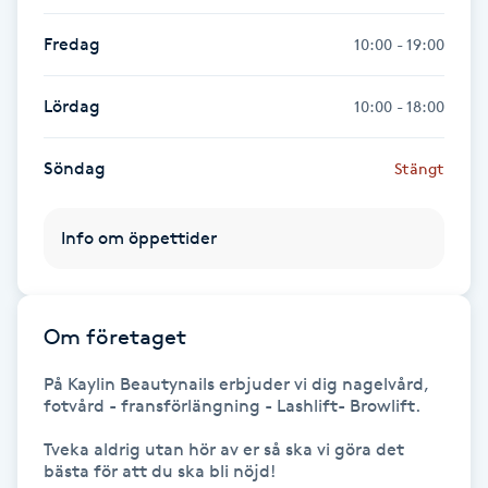
Föning
Fredag
10:00 - 19:00
G
Lördag
10:00 - 18:00
Gel naglar
Söndag
Stängt
Gelenaglar
Gellack
Info om öppettider
Gellack med förstärkning
Om företaget
Gravidmassage
På Kaylin Beautynails erbjuder vi dig nagelvård, 
fotvård - fransförlängning - Lashlift- Browlift.

Gravidyoga
Tveka aldrig utan hör av er så ska vi göra det 
bästa för att du ska bli nöjd!

Gruppträning