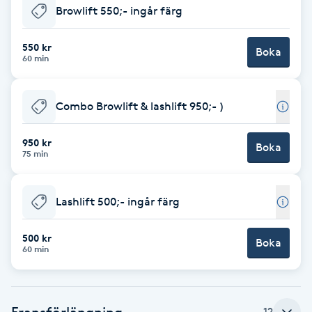
Browlift 550;- ingår färg
Babylights
550 kr
Boka
60 min
Balayage
Bambumassage
Combo Browlift & lashlift 950;- )
Barber
950 kr
Boka
75 min
Barnklippning
Lashlift 500;- ingår färg
BIAB
500 kr
Boka
60 min
Blowout
Bottenfärg
Fransförlängning
12