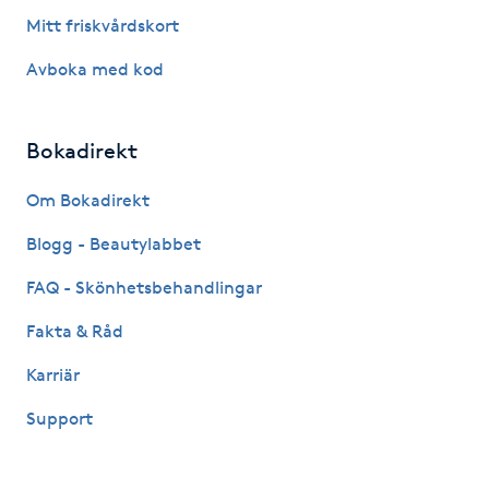
Hårborttagning
Mitt friskvårdskort
Avboka med kod
Hårbottenbehandling
Hårförlängning
Bokadirekt
Hårvård
Om Bokadirekt
Blogg - Beautylabbet
Hälsa
FAQ - Skönhetsbehandlingar
Hälsprickor
Fakta & Råd
I
Karriär
Idrottsmassage
Support
IPL