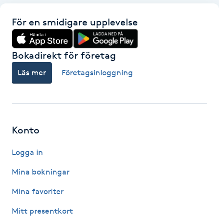
Hot Stone Massage
För en smidigare upplevelse
Hot yoga
Bokadirekt för företag
Hudföryngring
Läs mer
Företagsinloggning
Huduppstramning
Hudvård
Konto
Hyaluronsyra
Logga in
Hyperhidros
Mina bokningar
Mina favoriter
Hypnos
Mitt presentkort