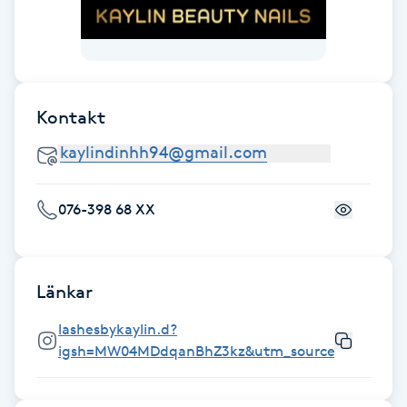
Fotsvamp
Fotvård
Kontakt
Fransar
Fransborttagning
076-398 68 XX
Fransfärgning
Fransförlängning
Länkar
Fransförlängning Megavolym
lashesbykaylin.d?
igsh=MW04MDdqanBhZ3kz&utm_source=qr
Fransförlängning Volym