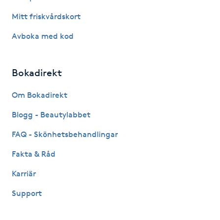
Mitt friskvårdskort
Gua Sha-massage
Avboka med kod
H
Hatha Yoga
Bokadirekt
Headspa
Om Bokadirekt
Blogg - Beautylabbet
Healing
FAQ - Skönhetsbehandlingar
Herrklippning
Fakta & Råd
HIFU
Karriär
Support
Hollywood Peel