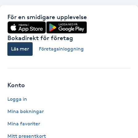
Föning
G
För en smidigare upplevelse
Gel naglar
Bokadirekt för företag
Gelenaglar
Läs mer
Företagsinloggning
Gellack
Gellack med förstärkning
Konto
Logga in
Gravidmassage
Mina bokningar
Gravidyoga
Mina favoriter
Gruppträning
Mitt presentkort