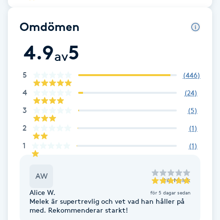
Cryoterapi
D
Omdömen
Damklippning
4.9
5
av
Dermapen
5
(
446
)
4
(
24
)
Diamantslipning
3
(
5
)
E
2
(
1
)
Enzympeeling
1
(
1
)
Extensions
AW
till
Melek
Extensions borttagning
Alice W.
för 5 dagar sedan
Melek är supertrevlig och vet vad han håller på
med. Rekommenderar starkt!
Eyeliner-tatuering