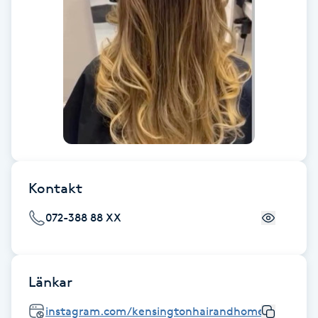
Fotsvamp
Fotvård
Fransar
Fransborttagning
Fransfärgning
Kontakt
Fransförlängning
072-388 88 XX
Fransförlängning Megavolym
Länkar
Fransförlängning Volym
instagram.com/kensingtonhairandhome