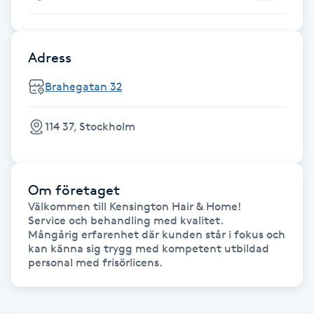
Fransk manikyr
Fransrengöring
Adress
Brahegatan 32
Frekvensterapi
114 37, Stockholm
Friskvård
Friskvårdsmassage
Om företaget
Välkommen till Kensington Hair & Home! 

Frisör
Service och behandling med kvalitet.

Mångårig erfarenhet där kunden står i fokus och 
kan känna sig trygg med kompetent utbildad 
Funktionsanalys
personal med frisörlicens.
Färgning