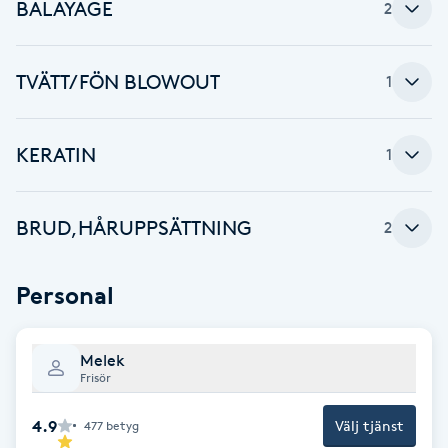
BALAYAGE
2
Brynformning
TVÄTT/FÖN BLOWOUT
1
Brynfärgning
Brynplockning
KERATIN
1
Bröllopsuppsättning
BRUD,HÅRUPPSÄTTNING
2
C
Celluliter
Personal
Coachning
Melek
Frisör
Color correction
4.9
Välj tjänst
477
betyg