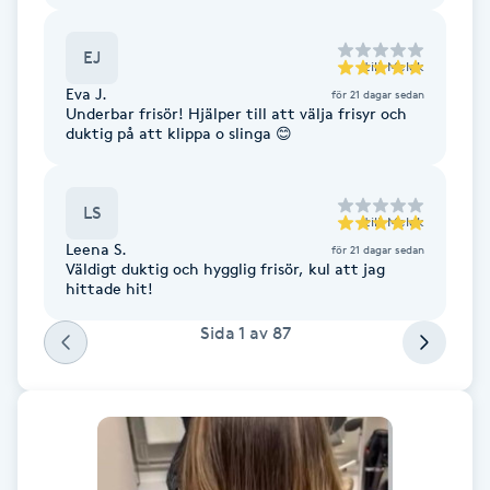
F
EJ
till
Melek
Face framing
Eva J.
för 21 dagar sedan
Underbar frisör! Hjälper till att välja frisyr och
duktig på att klippa o slinga 😊
Faceliftmassage
Fet hårbotten
LS
till
Melek
Leena S.
för 21 dagar sedan
Fettreducering
Väldigt duktig och hygglig frisör, kul att jag
hittade hit!
Fibromassage
Sida
1
av
87
Fillers
Fotmassage