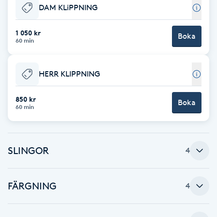
DAM KLiPPNING
Babylights
1 050 kr
Boka
60 min
Balayage
Bambumassage
HERR KLIPPNING
Barber
850 kr
Boka
60 min
Barnklippning
SLINGOR
4
BIAB
Blowout
FÄRGNING
4
Bottenfärg