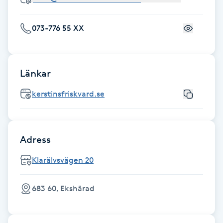
Fotsvamp
073-776 55 XX
Fotvård
Fransar
Länkar
Fransborttagning
kerstinsfriskvard.se
Fransfärgning
Adress
Fransförlängning
Klarälvsvägen 20
Fransförlängning Megavolym
683 60, Ekshärad
Fransförlängning Volym