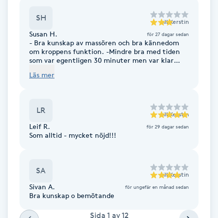
Cryoterapi
D
SH
till
Kerstin
Susan H.
för 27 dagar sedan
Damklippning
- Bra kunskap av massören och bra kännedom
om kroppens funktion. -Mindre bra med tiden
som var egentligen 30 minuter men var klar
Dermapen
redan 8 minuter innan sluttiden och kostnaden
Läs mer
till det är 500 kr. - Saknas lugn atmosfär runt
omkring och användas till kroppen bara vanlig
Diamantslipning
ölja och lite sparsamt användning. - Mindre bra
professionell i sitt sätt att påpeka en händelse
LR
E
med "fästing"
till
Kerstin
Leif R.
för 29 dagar sedan
Enzympeeling
Som alltid - mycket nöjd!!!
Extensions
SA
till
Kerstin
Sivan A.
för ungefär en månad sedan
Extensions borttagning
Bra kunskap o bemötande
Sida
1
av
12
Eyeliner-tatuering