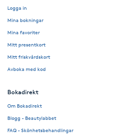
Hårborttagning
Logga in
Mina bokningar
Hårbottenbehandling
Mina favoriter
Hårförlängning
Mitt presentkort
Hårvård
Mitt friskvårdskort
Avboka med kod
Hälsa
Hälsprickor
Bokadirekt
I
Om Bokadirekt
Idrottsmassage
Blogg - Beautylabbet
FAQ - Skönhetsbehandlingar
IPL