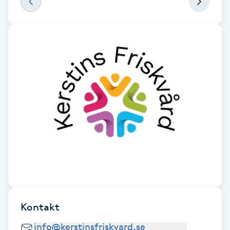
F
Face framing
Faceliftmassage
Fet hårbotten
Fettreducering
Fibromassage
Fillers
Kontakt
Fotmassage