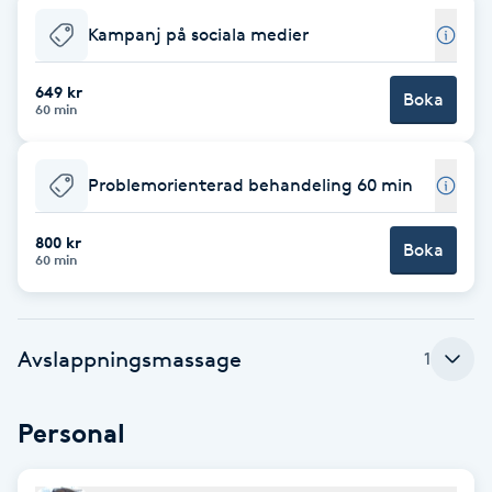
Kampanj på sociala medier
Babylights
649 kr
Boka
Balayage
60 min
Bambumassage
Problemorienterad behandeling 60 min
Barber
800 kr
Boka
60 min
Barnklippning
BIAB
Avslappningsmassage
1
Blowout
Personal
Bottenfärg