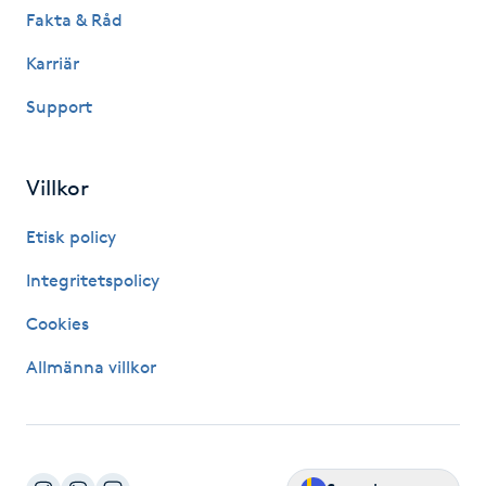
Fakta & Råd
IPL hårborttagning
Karriär
IR-massage
Support
J
Villkor
Japansk massage
K
Etisk policy
K18
Integritetspolicy
Cookies
Katun fransar
Allmänna villkor
Kemisk peeling
Keratinbehandling