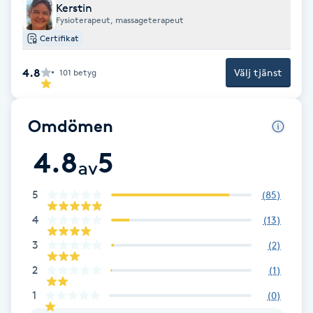
Kerstin
Fysioterapeut, massageterapeut
Brynformning
Certifikat
Brynfärgning
4.8
Välj tjänst
101
betyg
Brynplockning
Omdömen
Bröllopsuppsättning
4.8
5
av
C
5
(
85
)
Celluliter
4
(
13
)
Coachning
3
(
2
)
2
(
1
)
Color correction
1
(
0
)