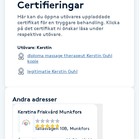
Certifieringar
Gua Sha-massage
Här kan du öppna utövares uppladdade
certifikat för en tryggare behandling. Klicka
H
på det certifikat ni önskar läsa under
respektive utövare.
Hatha Yoga
Utövare
:
Kerstin
diploma massage therapeut Kerstin Guhl
Headspa
kopie
legitimatie Kerstin Guhl
Healing
Herrklippning
Andra adresser
HIFU
Kerstins Friskvård Munkfors
Hollywood Peel
Tallåsvägen 10B, Munkfors