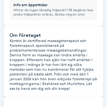
Föning
Info om öppettider
Hittar du ingen lämplig tidpunkt? På begäran kan
G
andra tidpunkter ordnas. Skicka mig en sms!
Gel naglar
Om företaget
Gelenaglar
Kerstin är certifierad massageterapeut och 
fysioterapeut, specialiserad på 
problemorienterade massagebehandlingar. 
Gellack
Denna form av massage kan lindra smärta i 
kroppen. Eftersom hon själv har haft smärtor i 
Gellack med förstärkning
kroppen i många år har hon lärt sig olika 
metoder som hon nu kombinerar för att hjälpa 
patienten på bästa sätt. Från och med den 1 
Gravidmassage
januari 2026 kan hon även erbjuda fysioterapi på 
mottagningarna i Ekshärad och Munkfors. Låt 
oss ta hand om dig och din kropp! 
Gravidyoga
Gruppträning