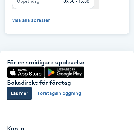
Öppet idag
09:30 - 15:00
Hot Stone Massage
Visa alla adresser
Hot yoga
Hudföryngring
Huduppstramning
För en smidigare upplevelse
Hudvård
Bokadirekt för företag
Hyaluronsyra
Läs mer
Företagsinloggning
Hyperhidros
Hypnos
Konto