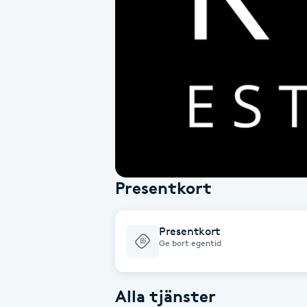
Alternativmedicin
Andningsmassage
Ansiktslyft utan kirurgi
Aromamassage
Ashtanga Yoga
Presentkort
Ayurveda
Presentkort
Ayurvedisk Massage
Ge bort egentid
Ansiktsbehandling djuprengörande
Alla tjänster
B