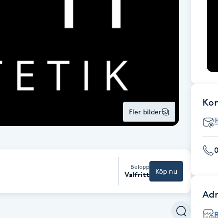
Ko
Fler bilder
Belopp
Köp nu
Valfritt
Adr