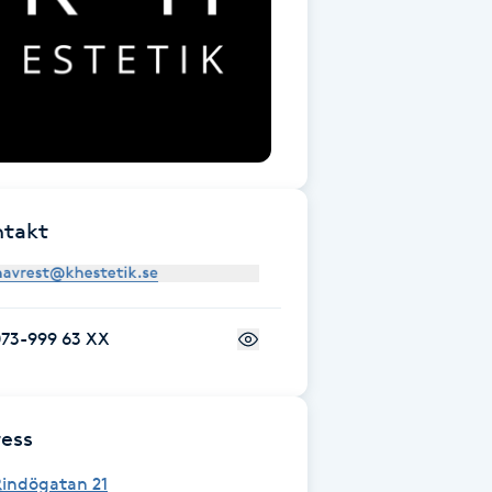
ntakt
073-999 63 XX
ess
Rindögatan 21