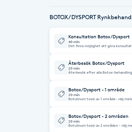
Babylights
BOTOX/DYSPORT Rynkbehandl
Balayage
Konsultation Botox/Dysport
40 min
Bambumassage
Det finns möjlighet att göra konsultat
om ni önskar en digital konsultation.
Barber
Återbesök Botox/Dysport
20 min
Återbesök efter alla Botox-behandling
efter 2-4 veckor efter behandlingen. Återbesök efter 4 veckor räknas som
Barnklippning
nybesök.
Botox/Dysport - 1 område
20 min
BIAB
Botulinum toxin av 1 område- välj mell
ögonbrynslyft Återbesök efter behandlingen är helt kostnadsfritt men ska
göras efter 2-4 veckor efter behandlingen. Återbesök efter 4 veck
som nybesök. Injektionsbehandling och betänketid: Enligt lagkrav måste du
Blowout
genomgå en konsultation med minst tv
Botox/Dysport - 2 områden
genomgå en injektionsbehandling. Und
20 min
hälsodeklaration för att säkerställa att
Botulinum toxin av 2 områden - välj me
behandlingen. Du kommer även att få 
Bottenfärg
ögonbrynslyft Återbesök efter behandlingen är helt kostnadsfritt men ska
resultat. Samtycke kan endast ges eft