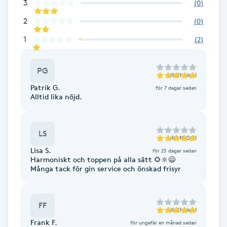
Cryoterapi
3
(
0
)
D
2
(
0
)
1
(
2
)
Damklippning
PG
Dermapen
till
Khaleel
Patrik G.
för 7 dagar sedan
Alltid lika nöjd.
Diamantslipning
E
LS
till
MOGGI
Enzympeeling
Lisa S.
för 25 dagar sedan
Harmoniskt och toppen på alla sätt 🌻🔆😄
Extensions
Många tack för gin service och önskad frisyr
Extensions borttagning
FF
till
Khaleel
Frank F.
för ungefär en månad sedan
Eyeliner-tatuering