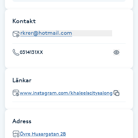
Fotsvamp
Kontakt
Fotvård
Fransar
0314131XX
Fransborttagning
Fransfärgning
Länkar
Fransförlängning
www.instagram.com/khaleelscitysalong
Fransförlängning Megavolym
Adress
Fransförlängning Volym
Övre Husargatan 2B