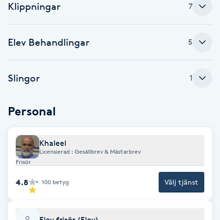
Klippningar
7
Babylights
Elev Behandlingar
5
Balayage
Bambumassage
Slingor
1
Barber
Personal
Barnklippning
Khaleel
Licensierad : Gesällbrev & Mästarbrev
BIAB
Frisör
4.8
Välj tjänst
Blowout
100
betyg
Bottenfärg
Elev frisör (Elev)