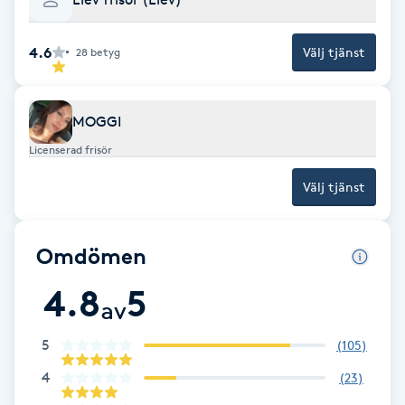
Brynformning
4.6
Välj tjänst
28
betyg
Brynfärgning
MOGGI
Brynplockning
Licenserad frisör
Bröllopsuppsättning
Välj tjänst
C
Omdömen
Celluliter
4.8
5
av
Coachning
5
(
105
)
Color correction
4
(
23
)