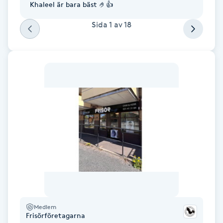
Khaleel är bara bäst 🤌👍
F
Sida
1
av
18
Face framing
Faceliftmassage
Fet hårbotten
Fettreducering
Fibromassage
Fillers
Fotmassage
Medlem
Frisörföretagarna