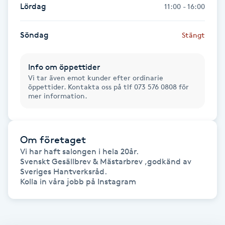
Lördag
11:00 - 16:00
Föning
G
Söndag
Stängt
Gel naglar
Info om öppettider
Vi tar även emot kunder efter ordinarie
Gelenaglar
öppettider. Kontakta oss på tlf 073 576 0808 för
mer information.
Gellack
Gellack med förstärkning
Om företaget
Vi har haft salongen i hela 20år. 

Svenskt Gesällbrev & Mästarbrev ,godkänd av 
Gravidmassage
Sveriges Hantverksråd.

Kolla in våra jobb på Instagram 
Gravidyoga
Gruppträning