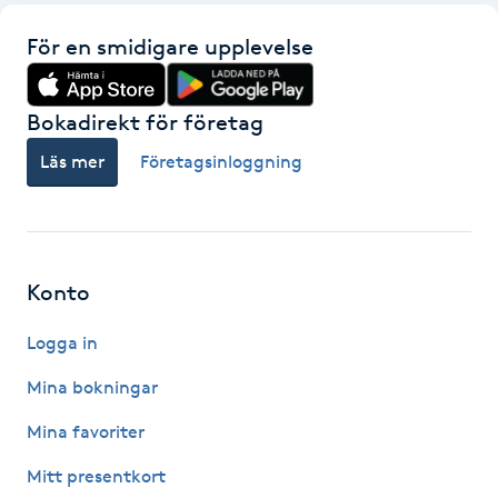
För en smidigare upplevelse
Gua Sha-massage
H
Bokadirekt för företag
Hatha Yoga
Läs mer
Företagsinloggning
Headspa
Healing
Konto
Herrklippning
Logga in
HIFU
Mina bokningar
Mina favoriter
Hollywood Peel
Mitt presentkort