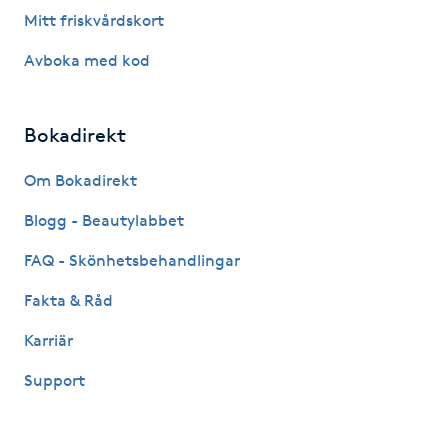
Hot Stone Massage
Mitt friskvårdskort
Avboka med kod
Hot yoga
Hudföryngring
Bokadirekt
Huduppstramning
Om Bokadirekt
Blogg - Beautylabbet
Hudvård
FAQ - Skönhetsbehandlingar
Hyaluronsyra
Fakta & Råd
Karriär
Hyperhidros
Support
Hypnos