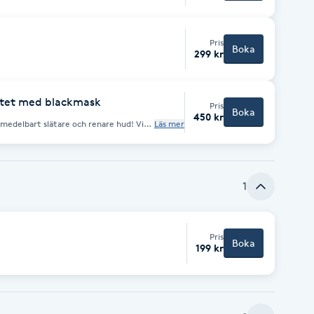
Pris
Boka
299 kr
ktet med blackmask
Pris
Boka
450 kr
 omedelbart slätare och renare hud! Vi
Läs mer
ing av önskade områden i ansiktet
cificera gärna vilka områden som ni vill
är vi applicerar en "black mask", känd
och pormaskar från porerna. Resultatet
t ren och känns uppfriskad.
1
Pris
Boka
199 kr