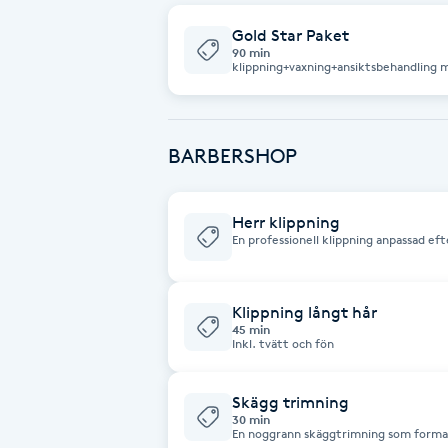
Gold Star Paket
Babylights
90 min
klippning+vaxning+ansiktsbehandling
Balayage
BARBERSHOP
Bambumassage
Barber
Herr klippning
En professionell klippning anpassad eft
inleder med en konsultation för att säke
Barnklippning
inkluderar en uppfriskande hårtvätt (
lättare styling och rådgivning för att 
välvårdat och stilsäkert resultat.
Klippning långt hår
BIAB
45 min
Inkl. tvätt och fön
Blowout
Skägg trimning
30 min
Bottenfärg
En noggrann skäggtrimning som formar,
efter önskat stil. Vi anpassar längd, ko