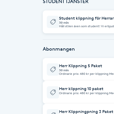
STUDENT TJÄNSTER
Fotsvamp
Student klippning för Herrar
Fotvård
30 min
Håll stilen även som student! Vi erbjude
förmånligt studentpris. Du får samma 
vid en ordinarie herrklippning, inklusi
Fransar
ingår), klippning med sax och/eller ma
visa upp ditt giltiga student-ID (t.ex
Abonmangen
Fransborttagning
Fransfärgning
Herr Klippning 5 Paket
30 min
Ordinarie pris: 480 kr per klippning M
399 kr per klippning. Ett smart val för dig som klipper dig regelbundet och
Fransförlängning
vill få ett förmånligare pris. Personlig
Herr klippning 10 paket
Fransförlängning Megavolym
Ordinarie pris: 480 kr per klippning M
379 kr per klippning. Vårt mest prisvärda alternativ för dig som är
återkommande kund. Personligt klippko
Fransförlängning Volym
Herr Klippningpning 3 Paket