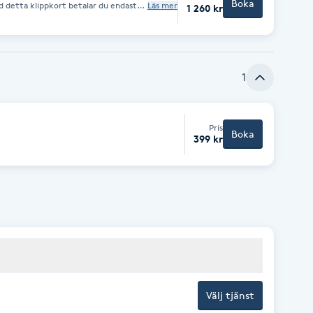
Boka
ed detta klippkort betalar du endast
Läs mer
1 260 kr
. Gäller endast herrklippning.
1
Pris
Boka
399 kr
Välj tjänst