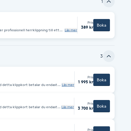
1
Pris
Boka
389 kr
r professionell herrklippning till ett
Läs mer
noggranna klippning och service som
ve konsultation, (ev. tvätt om det
skin samt enklare styling. Glöm inte att
. Mecenat, Studentkortet) vid betalning.
3
Pris
Boka
1 995 kr
ed detta klippkort betalar du endast
Läs mer
t och gäller endast herrklippning.
Pris
Boka
ed detta klippkort betalar du endast
Läs mer
3 700 kr
rt. Gäller endast herrklippning.
Pris