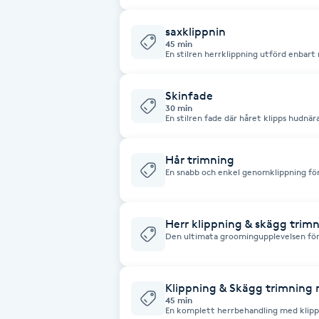
stilrent resultat – oavsett om du föred
skägg. Perfekt för en fräsch och skarp 
Brynformning
saxklippnin
45 min
En stilren herrklippning utförd enbar
naturligt resultat. Perfekt för dig som 
Brynfärgning
struktur eller önskar en mer klassisk lo
hårtyp och önskemål för en personlig f
Skinfade
30 min
Brynplockning
En stilren fade där håret klipps hudnär
för en snygg och ren look. Perfekt för 
tydliga övergångar.
Bröllopsuppsättning
Hår trimning
C
En snabb och enkel genomklippning för 
toppar. Perfekt för dig som vill behål
Celluliter
Herr klippning & skägg trim
Den ultimata groomingupplevelsen för
Coachning
tjänst kombinerar en professionell, h
och formning av ditt skägg. Vi inlede
både hår och skägg, följt av valfri hårt
expertmässig skäggvård. Vi avslutar me
Color correction
med skäggolja/balm). Lämna salongen
Klippning & Skägg trimning
välvårdad look.
45 min
En komplett herrbehandling med klipp