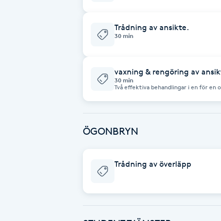
Eyeliner-tatuering
F
Trådning av ansikte.
30 min
Face framing
Faceliftmassage
vaxning & rengöring av ansi
30 min
Två effektiva behandlingar i en för en
börjar med skonsam men effektiv vaxn
Fet hårbotten
(t.ex. ögonbryn, överläpp, kinder – spe
ha). Därefter följer en djuprengöring d
för sin förmåga att dra ut orenheter 
är en hud som är både hårfri, grundlig
Fettreducering
ÖGONBRYN
Fibromassage
Trådning av överläpp
Fillers
Fotmassage