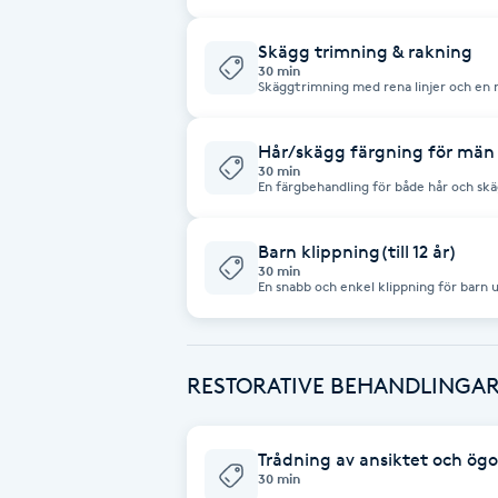
maskin eller kniv. Vi formar både hår o
Cryoterapi
en ren rakning för en skarp och fräsch l
helhetsfinish.
D
Skägg trimning & rakning
30 min
Skäggtrimning med rena linjer och en 
Damklippning
väljer. Vi formar och definierar ditt sk
Perfekt för dig som vill ha ett välvård
Hår/skägg färgning för män
Dermapen
30 min
En färgbehandling för både hår och skä
Perfekt för att täcka grått hår eller f
ungdomligare look. Vi anpassar färgen e
Diamantslipning
förändring.
Barn klippning(till 12 år)
E
30 min
En snabb och enkel klippning för barn up
barnets önskemål och stil för att skap
Enzympeeling
Perfekt för att hålla håret fräscht och
Extensions
RESTORATIVE BEHANDLINGA
Extensions borttagning
Trådning av ansiktet och ög
30 min