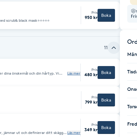
Pris
Boka
Fr
950 kr
 med scrub& black mask⭐⭐⭐⭐⭐
Ord
11
Mån
Pris
Tisd
Boka
er dina önskemål och din hårtyp. Vi
Läs mer
480 kr
rställa att vi förstår din stil. Tjänsten
om så önskas) och avslutas med en
du ska kunna bibehålla looken. För ett
Ons
Pris
Boka
799 kr
Tor
Fre
Pris
Boka
349 kr
 jämnar ut och definierar ditt skägg
Läs mer
nturer och linjer för ett välvårdat och