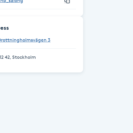
khb_salong
ess
Drottningholmsvägen 3
12 42, Stockholm