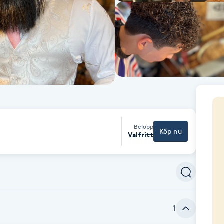
Belopp
Köp nu
Valfritt
1