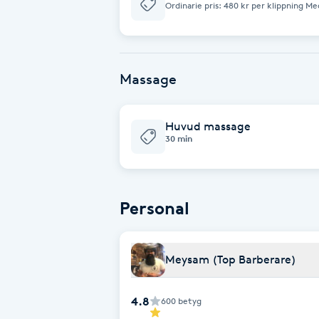
Ordinarie pris: 480 kr per klippning M
420 kr per klippning. Perfekt för dig som vill säkra ett bättre pris och
Fransk manikyr
samtidigt planera dina kommande besök
Personligt klippkort.
Fransrengöring
Massage
Frekvensterapi
Huvud massage
Friskvård
30 min
Friskvårdsmassage
Personal
Frisör
Funktionsanalys
Meysam (Top Barberare)
Färgning
4.8
600
betyg