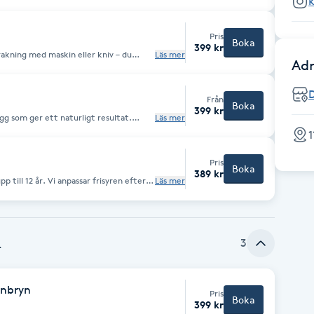
ch skägg efter din stil och avslutar med
ook. Perfekt för dig som vill ha en
Pris
Boka
399 kr
rakning med maskin eller kniv – du
Läs mer
Adr
ägg för en fräsch och stilren look.
at helhetsintryck.
Från
Boka
399 kr
gg som ger ett naturligt resultat.
Läs mer
ör att justera tonen för en fräschare och
1
fter din stil för en snygg och diskret
Pris
Boka
389 kr
p till 12 år. Vi anpassar frisyren efter
Läs mer
a en bekväm och rolig upplevelse.
 lättskött.
R
3
onbryn
Pris
Boka
399 kr