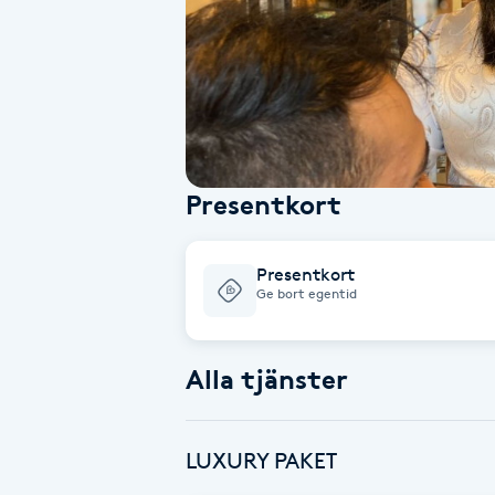
Alternativmedicin
Andningsmassage
Ansiktslyft utan kirurgi
Presentkort
Aromamassage
Ashtanga Yoga
Presentkort
Ge bort egentid
Ayurveda
Alla tjänster
Ayurvedisk Massage
Ansiktsbehandling djuprengörande
LUXURY PAKET
B