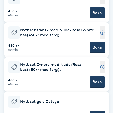
Babylights
450 kr
Boka
60 min
Balayage
Nytt set fransk med Nude/Rosa/White
bas(+50kr med färg).
Bambumassage
480 kr
Boka
60 min
Barber
Nytt set Ombre med Nude/Rosa
Barnklippning
bas(+50kr med färg).
BIAB
480 kr
Boka
60 min
Blowout
Nytt set gele Cateye
Bottenfärg