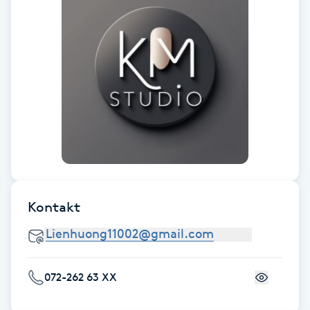
Gua Sha-massage
H
Hatha Yoga
Headspa
Healing
Herrklippning
Kontakt
HIFU
072-262 63 XX
Hollywood Peel