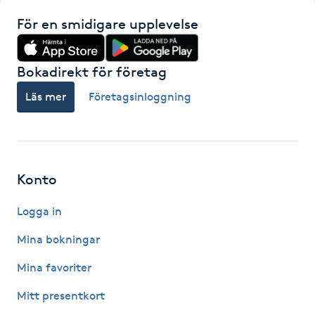
Kinesiologi
För en smidigare upplevelse
Kinesisk medicin
Bokadirekt för företag
Läs mer
Företagsinloggning
Kiropraktik
Klangmassage
Klippning
Konto
Logga in
Klippning & Slingor
Mina bokningar
Klippning ungdom
Mina favoriter
Koppningsmassage
Mitt presentkort