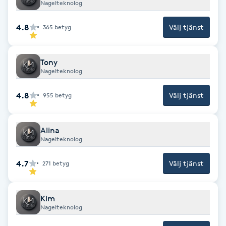
Nagelteknolog
F
4.8
Välj tjänst
365
betyg
Face framing
Tony
Faceliftmassage
Nagelteknolog
Fet hårbotten
4.8
Välj tjänst
955
betyg
Fettreducering
Alina
Nagelteknolog
Fibromassage
4.7
Välj tjänst
271
betyg
Fillers
Kim
Fotmassage
Nagelteknolog