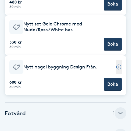
480 kr
Boka
60 min
Brynformning
Nytt set Gele Chrome med
Brynfärgning
Nude/Rosa/White bas
530 kr
Brynplockning
Boka
60 min
Bröllopsuppsättning
Nytt nagel byggning Design Från.
C
600 kr
Celluliter
Boka
60 min
Coachning
Fotvård
1
Color correction