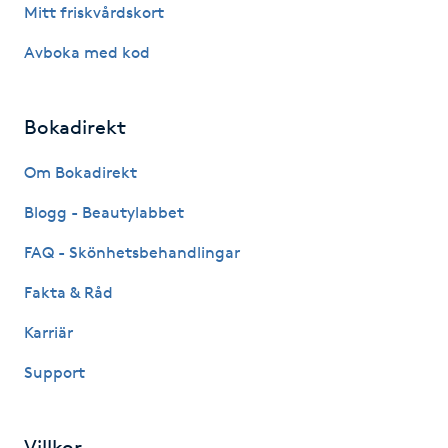
Mitt friskvårdskort
Kosmetisk tatuering
Avboka med kod
Kostrådgivning
Bokadirekt
Kroppsinpackning
Om Bokadirekt
Kroppspeeling
Blogg - Beautylabbet
Käkledsbehandling
FAQ - Skönhetsbehandlingar
Fakta & Råd
Kärlbehandling
Karriär
L
Support
Laserbehandling
Lashlift Keratin
Villkor