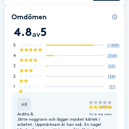
Fransk manikyr
Omdömen
Fransrengöring
4.8
5
av
Frekvensterapi
5
(
+999
)
Friskvård
4
(
354
)
3
(
55
)
Friskvårdsmassage
2
(
34
)
Frisör
1
(
11
)
Funktionsanalys
AR
till
Tony
Ardita R.
för en dag sedan
Färgning
Jätte noggrann och lägger mycket kärlek i
arbetet. Uppmärksam är han oxå. En nagel