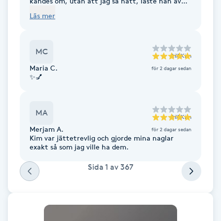
kändes öm, utan att jag sa nått, läste han av
Föning
mina signaler och slutade fila och använde själva
Läs mer
nagelborren istället, som inte gjorde ont.
G
Rekommenderar Tony starkt 🤩
Gel naglar
MC
till
Kim
Maria C.
för 2 dagar sedan
Gelenaglar
✨💅
Gellack
MA
till
Kim
Merjam A.
för 2 dagar sedan
Gellack med förstärkning
Kim var jättetrevlig och gjorde mina naglar
exakt så som jag ville ha dem.
Gravidmassage
Sida
1
av
367
Gravidyoga
Gruppträning