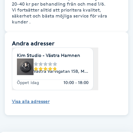
20–40 kr per behandling från och med 1/6.

Vi fortsätter alltid att prioritera kvalitet, 
IPL hårborttagning
säkerhet och bästa möjliga service för våra 
kunder .
IR-massage
J
Andra adresser
Japansk massage
Kim Studio - Västra Hamnen
K
Västra Varvsgatan 15B, Malmö
K18
Öppet idag
10:00 - 18:00
Katun fransar
Visa alla adresser
Kemisk peeling
Keratinbehandling