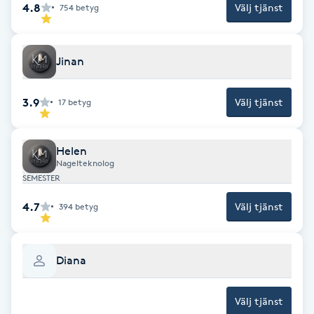
4.8
Välj tjänst
754
betyg
Fotsvamp
Fotvård
Jinan
Fransar
3.9
Välj tjänst
17
betyg
Fransborttagning
Helen
Nagelteknolog
Fransfärgning
SEMESTER
4.7
Välj tjänst
394
betyg
Fransförlängning
Fransförlängning Megavolym
Diana
Fransförlängning Volym
Välj tjänst