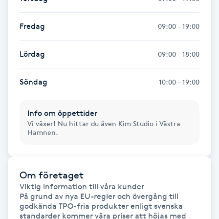
Hårborttagning
Fredag
09:00 - 19:00
Hårbottenbehandling
Lördag
09:00 - 18:00
Hårförlängning
Söndag
10:00 - 19:00
Hårvård
Info om öppettider
Hälsa
Vi växer! Nu hittar du även Kim Studio i Västra
Hamnen.
Hälsprickor
I
Om företaget
Idrottsmassage
Viktig information till våra kunder 

På grund av nya EU-regler och övergång till 
godkända TPO-fria produkter enligt svenska 
IPL
standarder kommer våra priser att höjas med 