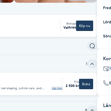
Fre
Lör
Belopp
Köp nu
Valfritt
Sön
Ko
1
Pris
Boka
2 500 kr
 nail shaping, cuticle care, and
Läs mer
form the
 allowing you to enjoy a complete
Län
8