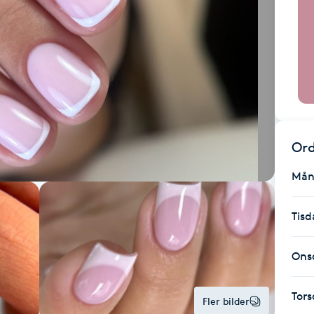
Ord
Mån
Tisd
Ons
Tor
Fler bilder