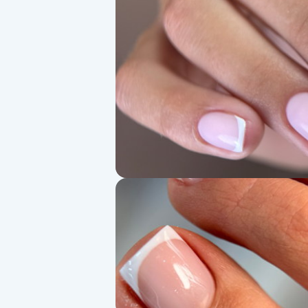
Alternativmedicin
Andningsmassage
Ansiktslyft utan kirurgi
Aromamassage
Ashtanga Yoga
Ayurveda
Ayurvedisk Massage
Ansiktsbehandling djuprengörande
B