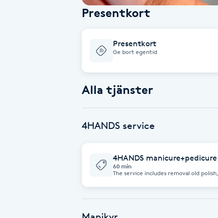
Presentkort
Babylights
Presentkort
Balayage
Ge bort egentid
Bambumassage
Alla tjänster
Barber
4HANDS service
Barnklippning
BIAB
4HANDS manicure+pedicure
60 min
The service includes removal old polish,
natural gel / base for both hands and feet. Two nail technicians per
Blowout
manicure and pedicure simultaneously,
treatment in just 60 minutes! OBS! French / colors are not included in the
treatment
Bottenfärg
Manikyr