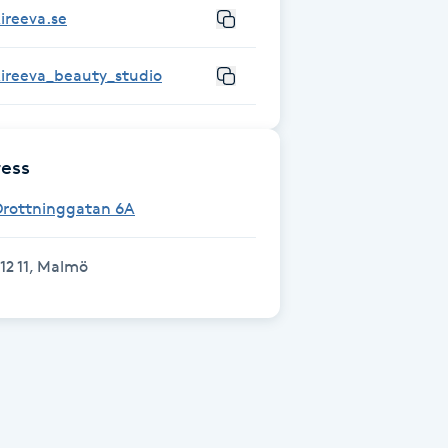
ireeva.se
kireeva_beauty_studio
ess
Drottninggatan 6A
12 11, Malmö