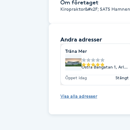
Om företaget
Kiropraktor&#x2F; SATS Hamnen 
Babylights
Balayage
Andra adresser
Bambumassage
Träna Mer
Barber
Östra Bangatan 1, Arlan
Barnklippning
Öppet idag
Stängt
BIAB
Visa alla adresser
Blowout
Bottenfärg