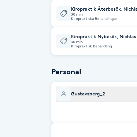
Alternativmedicin
Kiropraktik Återbesök, Nichl
30 min
Kiropraktiska Behandlingar
Andningsmassage
Kiropraktik Nybesök, Nichlas
Ansiktslyft utan kirurgi
30 min
Kiropraktisk Behandling
Aromamassage
Personal
Ashtanga Yoga
Ayurveda
Gustavsberg_2
Ayurvedisk Massage
Ansiktsbehandling djuprengörande
B