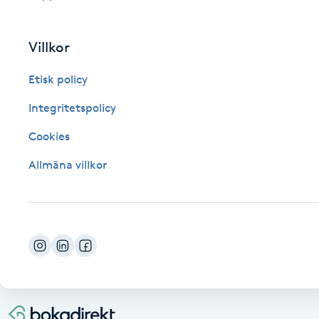
Eyeliner-tatuering
F
Villkor
Face framing
Etisk policy
Faceliftmassage
Integritetspolicy
Cookies
Fet hårbotten
Allmäna villkor
Fettreducering
Fibromassage
Fillers
Fotmassage