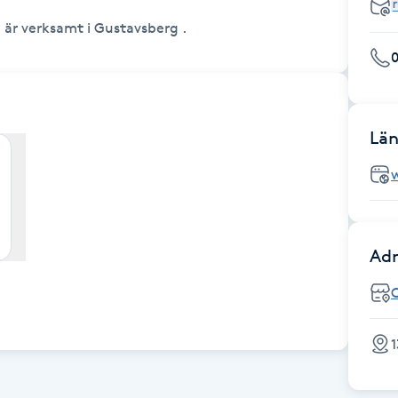
är verksamt i Gustavsberg .
0
Län
dastad
Adr
O
1