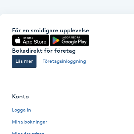
Brynformning
För en smidigare upplevelse
Brynfärgning
Brynplockning
Bokadirekt för företag
Läs mer
Företagsinloggning
Bröllopsuppsättning
C
Celluliter
Konto
Coachning
Logga in
Color correction
Mina bokningar
Mina favoriter