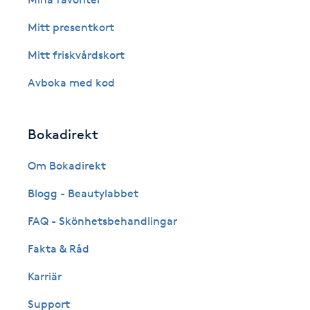
Cryoterapi
Mitt presentkort
D
Mitt friskvårdskort
Damklippning
Avboka med kod
Dermapen
Bokadirekt
Diamantslipning
E
Om Bokadirekt
Blogg - Beautylabbet
Enzympeeling
FAQ - Skönhetsbehandlingar
Extensions
Fakta & Råd
Extensions borttagning
Karriär
Support