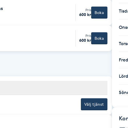
as
Pris
Tisd
Boka
600 kr
Ons
Pris
Boka
600 kr
Tor
Fre
Lör
Sön
Välj tjänst
Ko