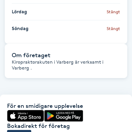
Fransk manikyr
Lördag
Stängt
Fransrengöring
Söndag
Stängt
Frekvensterapi
Om företaget
Friskvård
Kiropraktorakuten i Varberg är verksamt i
Varberg .
Friskvårdsmassage
Frisör
Funktionsanalys
För en smidigare upplevelse
Färgning
Bokadirekt för företag