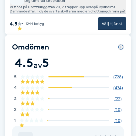
Legitimerad kiropraktor
Vi finns på Drottninggatan 20, 2 trappor upp ovanpå Rydholms
Brynformning
Dammodeaffär. Följ de svarta skyltarna med en drottninggkrona på!
4.5
Välj tjänst
1244
betyg
Brynfärgning
Brynplockning
Omdömen
4.5
5
Bröllopsuppsättning
av
C
5
(
728
)
Celluliter
4
(
474
)
3
(
22
)
Coachning
2
(
10
)
Color correction
1
(
10
)