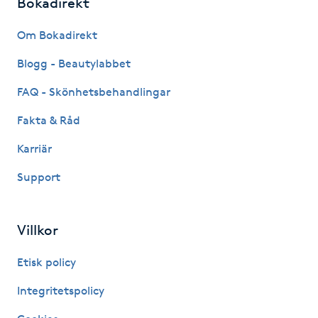
Bokadirekt
Gua Sha-massage
Om Bokadirekt
H
Blogg - Beautylabbet
Hatha Yoga
FAQ - Skönhetsbehandlingar
Fakta & Råd
Headspa
Karriär
Healing
Support
Herrklippning
Villkor
HIFU
Etisk policy
Hollywood Peel
Integritetspolicy