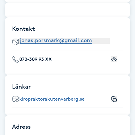
F
Face framing
Kontakt
Faceliftmassage
Fet hårbotten
070-309 93 XX
Fettreducering
Länkar
Fibromassage
kiropraktorakutenvarberg.se
Fillers
Fotmassage
Adress