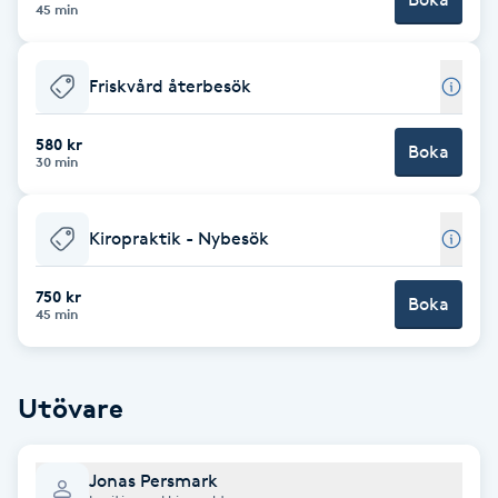
45 min
Babylights
Friskvård återbesök
Balayage
580 kr
Boka
Bambumassage
30 min
Barber
Kiropraktik - Nybesök
Barnklippning
750 kr
Boka
45 min
BIAB
Utövare
Blowout
Bottenfärg
Jonas Persmark