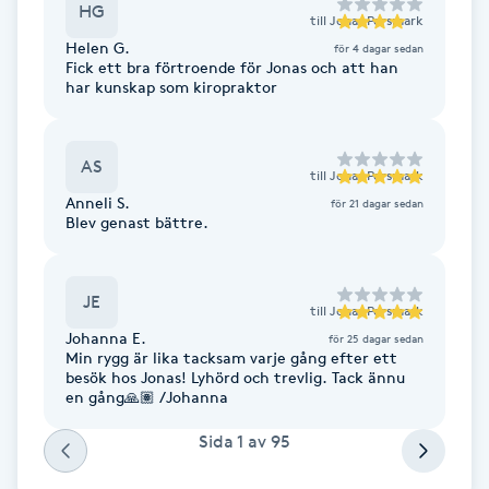
Cryoterapi
HG
till
Jonas Persmark
D
Helen G.
för 4 dagar sedan
Fick ett bra förtroende för Jonas och att han
har kunskap som kiropraktor
Damklippning
Dermapen
AS
till
Jonas Persmark
Anneli S.
för 21 dagar sedan
Diamantslipning
Blev genast bättre.
E
Enzympeeling
JE
till
Jonas Persmark
Johanna E.
för 25 dagar sedan
Min rygg är lika tacksam varje gång efter ett
Extensions
besök hos Jonas! Lyhörd och trevlig. Tack ännu
en gång🙏🏽 /Johanna
Extensions borttagning
Sida
1
av
95
Eyeliner-tatuering