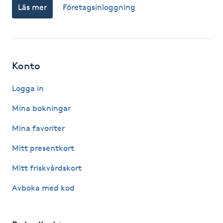
Läs mer
Företagsinloggning
Föning
G
Gel naglar
Konto
Gelenaglar
Logga in
Gellack
Mina bokningar
Mina favoriter
Gellack med förstärkning
Mitt presentkort
Gravidmassage
Mitt friskvårdskort
Avboka med kod
Gravidyoga
Gruppträning