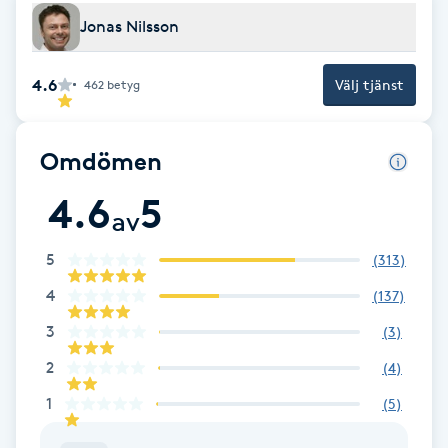
Jonas Nilsson
Brynformning
4.6
Välj tjänst
462
betyg
Brynfärgning
Brynplockning
Omdömen
4.6
5
Bröllopsuppsättning
av
C
5
(
313
)
Celluliter
4
(
137
)
3
(
3
)
Coachning
2
(
4
)
Color correction
1
(
5
)