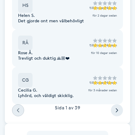
Cryoterapi
HS
till
Jonas Nilsson
D
Helen S.
för 2 dagar sedan
Det gjorde ont men välbehövligt
Damklippning
Dermapen
RÅ
till
Jonas Nilsson
Rose Å.
för 10 dagar sedan
Trevligt och duktig 🙏🏼❤️
Diamantslipning
E
CG
till
Jonas Nilsson
Enzympeeling
Cecilia G.
för 3 månader sedan
Lyhörd, och väldigt skicklig.
Extensions
Sida
1
av
39
Extensions borttagning
Eyeliner-tatuering