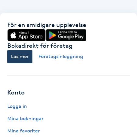
Föning
G
För en smidigare upplevelse
Gel naglar
Bokadirekt för företag
Gelenaglar
Läs mer
Företagsinloggning
Gellack
Gellack med förstärkning
Konto
Gravidmassage
Logga in
Gravidyoga
Mina bokningar
Mina favoriter
Gruppträning