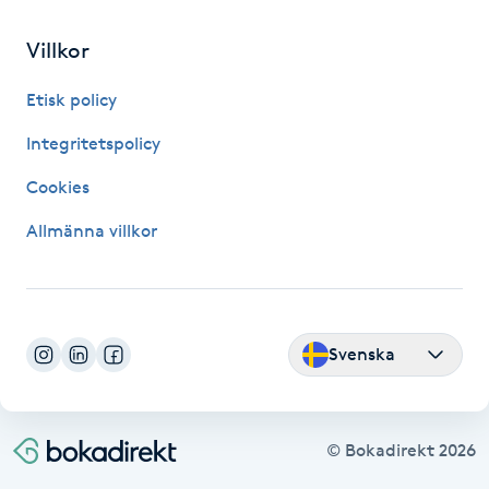
Hot Stone Massage
Villkor
Hot yoga
Etisk policy
Hudföryngring
Integritetspolicy
Cookies
Huduppstramning
Allmänna villkor
Hudvård
Hyaluronsyra
Svenska
Hyperhidros
Hypnos
© Bokadirekt
2026