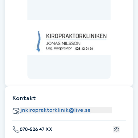
F
Face framing
Faceliftmassage
Fet hårbotten
Fettreducering
Fibromassage
Kontakt
Fillers
Fotmassage
070-526 47 XX