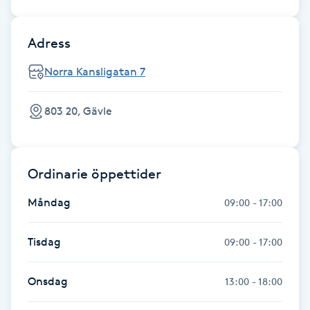
Fotsvamp
Adress
Fotvård
Norra Kansligatan 7
Fransar
803 20, Gävle
Fransborttagning
Fransfärgning
Ordinarie öppettider
Måndag
09:00 - 17:00
Fransförlängning
Tisdag
09:00 - 17:00
Fransförlängning Megavolym
Onsdag
13:00 - 18:00
Fransförlängning Volym