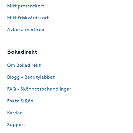
Mitt presentkort
Gua Sha-massage
Mitt friskvårdskort
H
Avboka med kod
Hatha Yoga
Bokadirekt
Headspa
Om Bokadirekt
Healing
Blogg - Beautylabbet
Herrklippning
FAQ - Skönhetsbehandlingar
Fakta & Råd
HIFU
Karriär
Hollywood Peel
Support