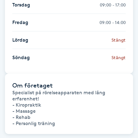
Torsdag
09:00 - 17:00
Fransk manikyr
Fredag
09:00 - 14:00
Fransrengöring
Lördag
Stängt
Frekvensterapi
Söndag
Stängt
Friskvård
Friskvårdsmassage
Om företaget
Frisör
Specialist på rörelseapparaten med lång 
erfarenhet!

- Kiropraktik

Funktionsanalys
- Massage

- Rehab

- Personlig träning
Färgning