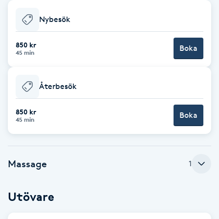
Babylights
Nybesök
Balayage
850 kr
Boka
45 min
Bambumassage
Återbesök
Barber
850 kr
Boka
45 min
Barnklippning
BIAB
Massage
1
Blowout
Utövare
Bottenfärg