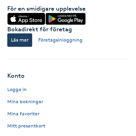
Hot Stone Massage
För en smidigare upplevelse
Hot yoga
Bokadirekt för företag
Hudföryngring
Läs mer
Företagsinloggning
Huduppstramning
Hudvård
Konto
Hyaluronsyra
Logga in
Mina bokningar
Hyperhidros
Mina favoriter
Hypnos
Mitt presentkort