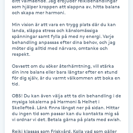
ditt välmående. Jag erbjuder reikibehandlingar 
Föning
som hjälper kroppen att slappna av, hitta balans 
och skapa mer harmoni.

G
Min vision är att vara en trygg plats där du kan 
Gel naglar
landa, släppa stress och känslomässiga 
spänningar samt fylla på med ny energi. Varje 
behandling anpassas efter dina behov, och jag 
Gelenaglar
möter dig alltid med närvaro, omtanke och 
respekt.

Gellack
Oavsett om du söker återhämtning, vill stärka 
din inre balans eller bara längtar efter en stund 
för dig själv, är du varmt välkommen att boka en 
Gellack med förstärkning
tid.

OBS! Du kan även välja att ta din behandling i de 
Gravidmassage
mysiga lokalerna på Harmoni & Helhet i 
Skellefteå. Länk finns längst ner på sidan. Hittar 
Gravidyoga
du ingen tid som passar kan du kontakta mig så 
vi ordnar vi det. Betala gärna på plats med swish. 

Gruppträning
Reiki klassas som Friskvård. Kolla vad som gäller 