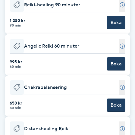
Reiki-healing 90 minuter
Babylights
1 250 kr
Boka
90 min
Balayage
Bambumassage
Angelic Reiki 60 minuter
Barber
995 kr
Boka
60 min
Barnklippning
Chakrabalansering
BIAB
650 kr
Boka
40 min
Blowout
Distanshealing Reiki
Bottenfärg