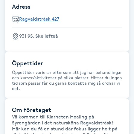
Adress
Fransk manikyr
Ragvaldsträsk 427
Fransrengöring
931 95, Skellefteå
Frekvensterapi
Friskvård
Öppettider
Öppettider varierar eftersom att jag har behandlingar
Friskvårdsmassage
och kurser/aktiviteter på olika platser. Hittar du ingen
tid som passar får du gärna kontakta mig så ordnar vi
det.
Frisör
Funktionsanalys
Om företaget
Välkommen till Klarheten Healing på 
Syrengården i det natursköna Ragvaldsträsk! 

Färgning
Här kan du få en stund där fokus ligger helt på 