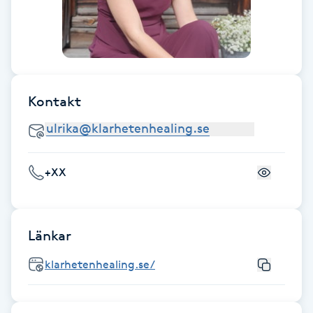
Fotsvamp
Fotvård
Fransar
Kontakt
Fransborttagning
Fransfärgning
+XX
Fransförlängning
Länkar
Fransförlängning Megavolym
klarhetenhealing.se/
Fransförlängning Volym