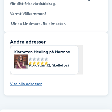
för ditt friskvårdsbidrag.

Gua Sha-massage
Varmt Välkommen!

H
Hatha Yoga
Andra adresser
Headspa
Klarheten Healing på Harmoni & Helhet
Healing
Storgatan 32, Skellefteå
Herrklippning
Visa alla adresser
HIFU
Hollywood Peel