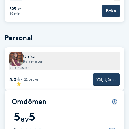
595 kr
Brynformning
Boka
40 min
Brynfärgning
Personal
Brynplockning
Ulrika
Bröllopsuppsättning
Reikimaster
C
Reikimaster
5.0
Välj tjänst
22
betyg
Celluliter
Coachning
Omdömen
5
5
Color correction
av