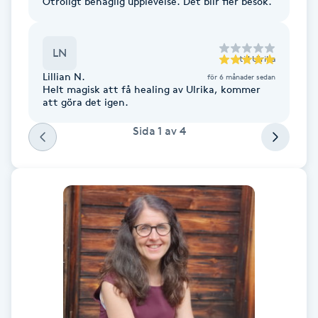
Otroligt behaglig upplevelse. Det blir fler besök.
F
LN
Face framing
till
Ulrika
Lillian N.
för 6 månader sedan
Helt magisk att få healing av Ulrika, kommer
Faceliftmassage
att göra det igen.
Sida
1
av
4
Fet hårbotten
Fettreducering
Fibromassage
Fillers
Fotmassage