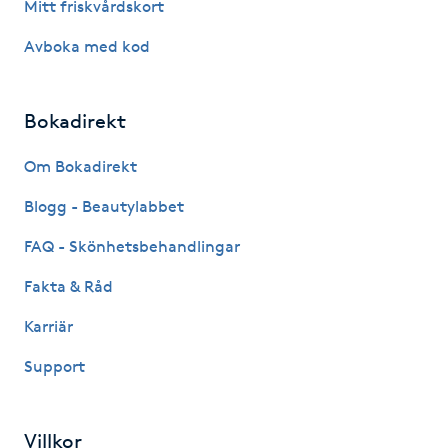
Mitt friskvårdskort
Hårborttagning
Avboka med kod
Hårbottenbehandling
Bokadirekt
Hårförlängning
Om Bokadirekt
Hårvård
Blogg - Beautylabbet
Hälsa
FAQ - Skönhetsbehandlingar
Fakta & Råd
Hälsprickor
I
Karriär
Support
Idrottsmassage
IPL
Villkor