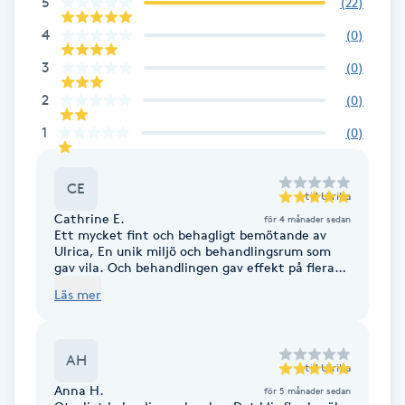
5
(
22
)
Cryoterapi
D
4
(
0
)
3
(
0
)
Damklippning
2
(
0
)
Dermapen
1
(
0
)
Diamantslipning
CE
till
Ulrika
E
Cathrine E.
för 4 månader sedan
Ett mycket fint och behagligt bemötande av
Enzympeeling
Ulrica, En unik miljö och behandlingsrum som
gav vila. Och behandlingen gav effekt på flera
nivåer, det öppnade upp spänningar och läkande
Läs mer
Extensions
för både kropp och själ.
Extensions borttagning
AH
till
Ulrika
Anna H.
för 5 månader sedan
Eyeliner-tatuering