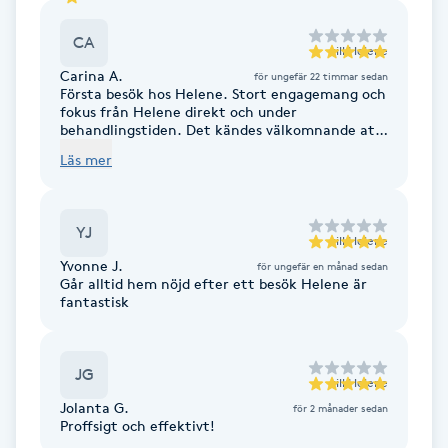
Cryoterapi
D
CA
till
Helene
Carina A.
för ungefär 22 timmar sedan
Damklippning
Första besök hos Helene. Stort engagemang och
fokus från Helene direkt och under
behandlingstiden. Det kändes välkomnande att
Dermapen
komma in och Helene var enormt lyhörd under
Läs mer
behandlingen och anpassade om det gjorde för
ont på något ställe. Bra råd för att hjälpa
Diamantslipning
kroppen på bästa sätt. Även om det blev en tuff
behandling för mig så kändes det helt rätt.
E
YJ
Nästa tid är inbokad. Rekommenderar Helene
till
Helene
varmt!
Yvonne J.
för ungefär en månad sedan
Enzympeeling
Går alltid hem nöjd efter ett besök Helene är
fantastisk
Extensions
JG
till
Helene
Extensions borttagning
Jolanta G.
för 2 månader sedan
Proffsigt och effektivt!
Eyeliner-tatuering