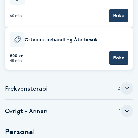
Babylights
Boka
60 min
Balayage
Osteopatbehandling Återbesök
Bambumassage
800 kr
Boka
45 min
Barber
Barnklippning
Frekvensterapi
3
BIAB
Övrigt - Annan
1
Blowout
Personal
Bottenfärg