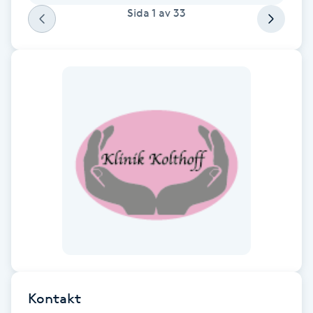
Sida
1
av
33
F
Face framing
Faceliftmassage
Fet hårbotten
Fettreducering
Fibromassage
Fillers
Fotmassage
Kontakt