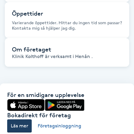
Fransk manikyr
Öppettider
Fransrengöring
Varierande öppettider. Hittar du ingen tid som passar?
Kontakta mig så hjälper jag dig.
Frekvensterapi
Om företaget
Friskvård
Klinik Kolthoff är verksamt i Henån .
Friskvårdsmassage
Frisör
För en smidigare upplevelse
Funktionsanalys
Bokadirekt för företag
Färgning
Läs mer
Företagsinloggning