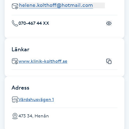
Fotsvamp
Fotvård
070-467 44 XX
Fransar
Länkar
Fransborttagning
www.klinik-kolthoff.se
Fransfärgning
Fransförlängning
Adress
Värdshusvägen 1
Fransförlängning Megavolym
473 34, Henån
Fransförlängning Volym