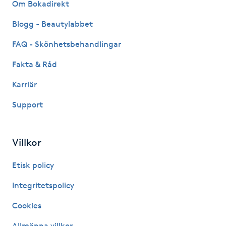
Om Bokadirekt
Gua Sha-massage
Blogg - Beautylabbet
H
FAQ - Skönhetsbehandlingar
Hatha Yoga
Fakta & Råd
Karriär
Headspa
Support
Healing
Villkor
Herrklippning
Etisk policy
HIFU
Integritetspolicy
Hollywood Peel
Cookies
Allmänna villkor