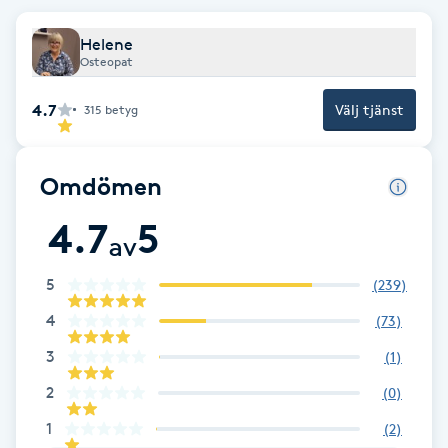
Brynformning
Helene
Osteopat
Brynfärgning
4.7
Välj tjänst
315
betyg
Brynplockning
Omdömen
Bröllopsuppsättning
4.7
5
C
av
Celluliter
5
(
239
)
4
(
73
)
Coachning
3
(
1
)
2
(
0
)
Color correction
1
(
2
)