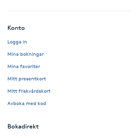
Föning
G
Konto
Gel naglar
Logga in
Gelenaglar
Mina bokningar
Gellack
Mina favoriter
Mitt presentkort
Gellack med förstärkning
Mitt friskvårdskort
Gravidmassage
Avboka med kod
Gravidyoga
Bokadirekt
Gruppträning