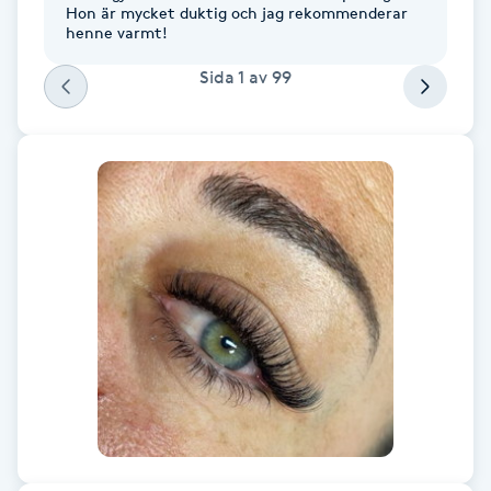
Hon är mycket duktig och jag rekommenderar
Fotsvamp
henne varmt!
Sida
1
av
99
Fotvård
Fransar
Fransborttagning
Fransfärgning
Fransförlängning
Fransförlängning Megavolym
Fransförlängning Volym