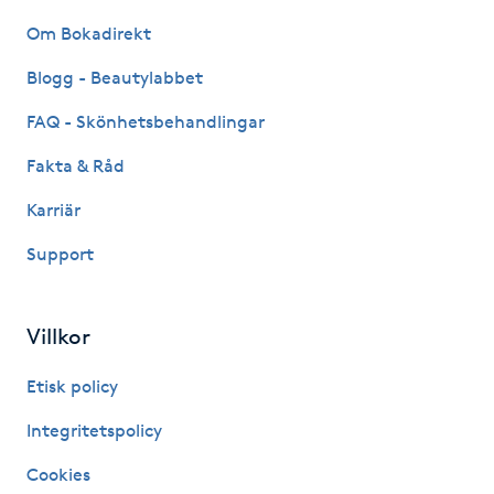
Hot Stone Massage
Om Bokadirekt
Hot yoga
Blogg - Beautylabbet
FAQ - Skönhetsbehandlingar
Hudföryngring
Fakta & Råd
Huduppstramning
Karriär
Support
Hudvård
Hyaluronsyra
Villkor
Hyperhidros
Etisk policy
Integritetspolicy
Hypnos
Cookies