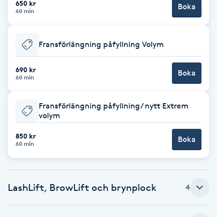
650 kr
Boka
60 min
Brynformning
Fransförlängning påfyllning Volym
Brynfärgning
690 kr
Brynplockning
Boka
60 min
Bröllopsuppsättning
Fransförlängning påfyllning/ nytt Extrem
C
volym
850 kr
Celluliter
Boka
60 min
Coachning
LashLift, BrowLift och brynplock
4
Color correction