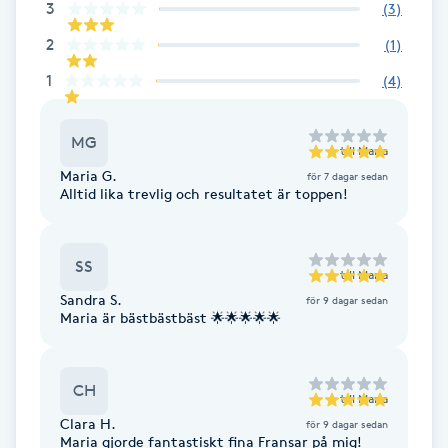
3
(
3
)
F
2
(
1
)
Face framing
1
(
4
)
Faceliftmassage
MG
till
Maria
Maria G.
för 7 dagar sedan
Fet hårbotten
Alltid lika trevlig och resultatet är toppen!
Fettreducering
SS
till
Maria
Fibromassage
Sandra S.
för 9 dagar sedan
Maria är bästbästbäst 🌟🌟🌟🌟🌟
Fillers
CH
till
Maria
Fotmassage
Clara H.
för 9 dagar sedan
Maria gjorde fantastiskt fina Fransar på mig!