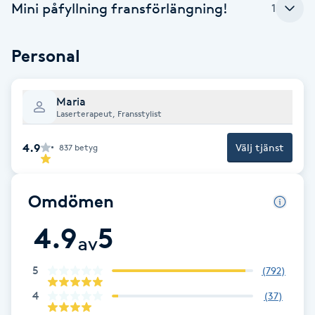
Cryoterapi
Mini påfyllning fransförlängning!
1
D
Personal
Damklippning
Dermapen
Maria
Laserterapeut, Fransstylist
Diamantslipning
4.9
Välj tjänst
837
betyg
E
Enzympeeling
Omdömen
4.9
5
Extensions
av
5
(
792
)
Extensions borttagning
4
(
37
)
Eyeliner-tatuering