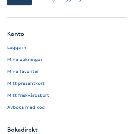
Gua Sha-massage
H
Konto
Hatha Yoga
Logga in
Headspa
Mina bokningar
Healing
Mina favoriter
Mitt presentkort
Herrklippning
Mitt friskvårdskort
HIFU
Avboka med kod
Hollywood Peel
Bokadirekt