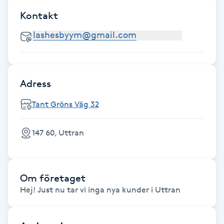
Fransk manikyr
Kontakt
Fransrengöring
Frekvensterapi
Adress
Friskvård
Tant Gröns Väg 32
Friskvårdsmassage
147 60, Uttran
Frisör
Om företaget
Funktionsanalys
Hej! Just nu tar vi inga nya kunder i Uttran
Färgning