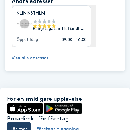
Andra adresser
Föning
KLINIKSTHLM
G
Rangstagatan 18, Bandhagen
Gel naglar
Öppet idag
09:00 - 16:00
Gelenaglar
Visa alla adresser
Gellack
Gellack med förstärkning
Gravidmassage
För en smidigare upplevelse
Gravidyoga
Bokadirekt för företag
Gruppträning
Läs mer
Företagsinloggning