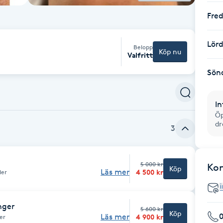
Fre
Lör
Belopp
Köp nu
Valfritt
Sön
In
Öp
dr
3
5 000 kr
Ko
Köp
Läs mer
4 500 kr
der
nger
5 600 kr
Köp
Läs mer
4 900 kr
er