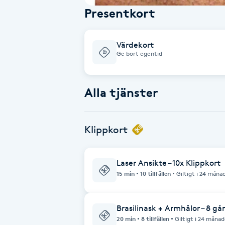
Presentkort
Babylights
Värdekort
Balayage
Ge bort egentid
Bambumassage
Alla tjänster
Barber
Klippkort
Barnklippning
BIAB
Laser Ansikte – 10x Klippkort
15 min
10 tillfällen
Giltigt i 24 måna
Blowout
Brasilinask + Armhålor – 8 gå
Bottenfärg
20 min
8 tillfällen
Giltigt i 24 månad