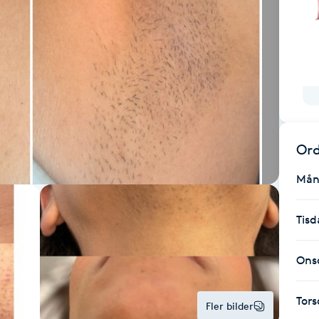
Ord
Mån
Tisd
Ons
Tor
Fler bilder