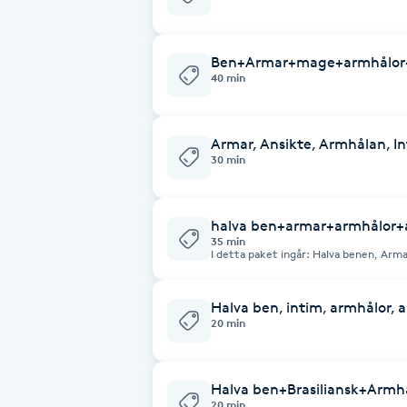
Fotsvamp
Ben+Armar+mage+armhålor+
Fotvård
40 min
Fransar
Armar, Ansikte, Armhålan, In
30 min
Fransborttagning
halva ben+armar+armhålor+
Fransfärgning
35 min
I detta paket ingår: Halv
Fransförlängning
Halva ben, intim, armhålor, 
20 min
Fransförlängning Megavolym
Fransförlängning Volym
Halva ben+Brasiliansk+Armh
20 min