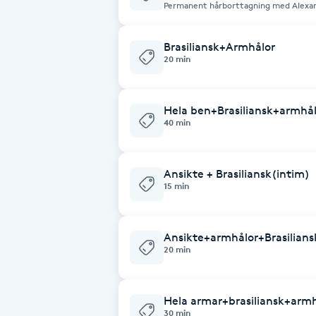
Eyeliner-tatuering
Permanent hårborttagning med Alexan
F
Brasiliansk+Armhålor
Face framing
20 min
Faceliftmassage
Hela ben+Brasiliansk+armhål
40 min
Fet hårbotten
Ansikte + Brasiliansk(intim)
Fettreducering
15 min
Fibromassage
Ansikte+armhålor+Brasilians
20 min
Fillers
Fotmassage
Hela armar+brasiliansk+armh
30 min