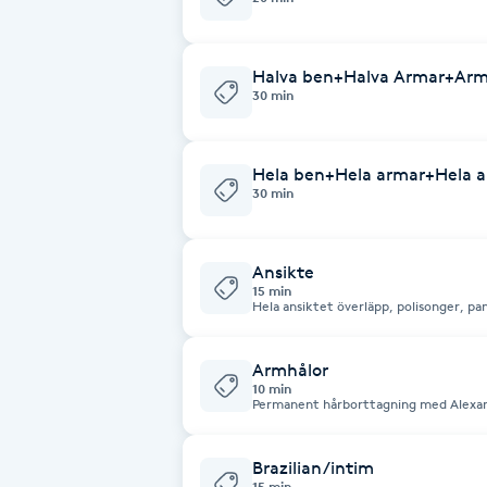
Fransk manikyr
Halva ben+Halva Armar+Arm
Fransrengöring
30 min
Frekvensterapi
Hela ben+Hela armar+Hela a
30 min
Friskvård
Ansikte
Friskvårdsmassage
15 min
Hela ansiktet överläpp, polisonger, pa
Frisör
Armhålor
10 min
Funktionsanalys
Permanent hårborttagning med Alexan
Färgning
Brazilian/intim
15 min