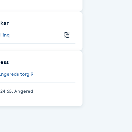
kar
liinq
ess
Angereds torg 9
424 65, Angered