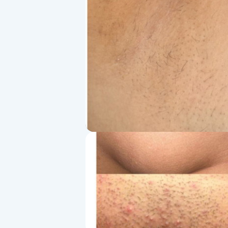
Alternativmedicin
Andningsmassage
Ansiktslyft utan kirurgi
Aromamassage
Ashtanga Yoga
Ayurveda
Ayurvedisk Massage
Ansiktsbehandling djuprengörande
B