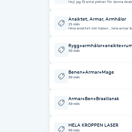
Hej! jag få antal platser för denna dealen det gäller ena armhålan endast och det är
Cryoterapi
för att bevisa hur stark maskin vi har 
första behandlingen 😊 Vi använder oss av diod & Alexandritelaser INTE ipl. för den
D
bara reducerar hår den tar inte bort he
Ansiktet, Armar, Armhålor
25 min
Damklippning
Hela ansiktet inkl halsen , hela armar 
Dermapen
Rygg+armhålor+ansikte+ru
30 min
Diamantslipning
E
Benen+Armar+Mage
30 min
Enzympeeling
Armar+Ben+Brasiliansk
Extensions
30 min
Extensions borttagning
HELA KROPPEN LASER
90 min