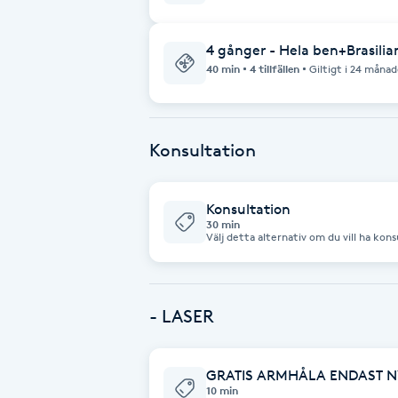
Brynformning
4 gånger - Hela ben+Brasili
40 min
4 tillfällen
Giltigt i 24 månad
Brynfärgning
Brynplockning
Konsultation
Bröllopsuppsättning
Konsultation
C
30 min
Välj detta alternativ om du vill ha konsultation om Las
cryopen behandling
Celluliter
Coachning
- LASER
Color correction
GRATIS ARMHÅLA ENDAST N
10 min