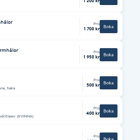
1 200 kr
hålor
Pris
Boka
1 700 kr
rmhålor
Pris
Boka
1 950 kr
Pris
Boka
500 kr
nna, haka
Pris
Boka
400 kr
dritlaser (KVINNA)
Pris
Boka