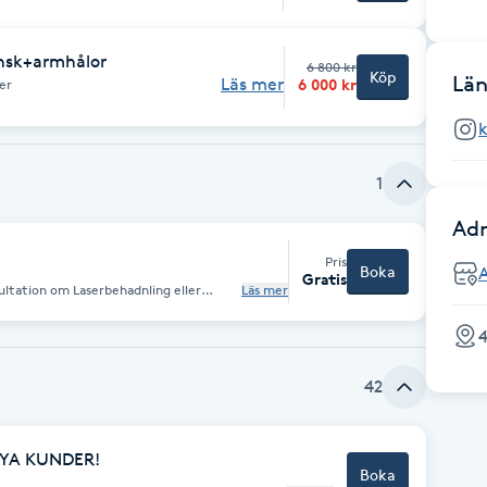
ansk+armhålor
6 800 kr
Köp
Län
Läs mer
6 000 kr
er
k
1
Adr
Pris
Boka
Gratis
erbehadnling eller
Läs mer
42
YA KUNDER!
Boka