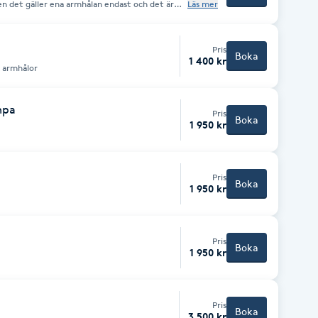
Läs mer
och vilket otroligt resultat du kmr se redan på
lt.
Pris
Boka
1 400 kr
& armhålor
mpa
Pris
Boka
1 950 kr
Pris
Boka
1 950 kr
Pris
Boka
1 950 kr
Pris
Boka
3 500 kr