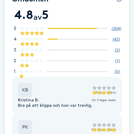
F
4.8
5
av
Face framing
5
(
204
)
4
(
42
)
Faceliftmassage
3
(
2
)
Fet hårbotten
2
(
1
)
1
(
0
)
Fettreducering
Fibromassage
KB
till
Tuva (Elev)
Kristina B.
för 3 dagar sedan
Bra på att klippa och hon var trevlig.
Fillers
Fotmassage
PK
till
Alicia (Elev)