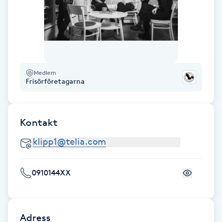
Fransk manikyr
Fransrengöring
Frekvensterapi
Medlem
Frisörföretagarna
Friskvård
Friskvårdsmassage
Kontakt
Frisör
0910144XX
Funktionsanalys
Färgning
Adress