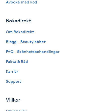
Avboka med kod
Hårborttagning
Hårbottenbehandling
Bokadirekt
Hårförlängning
Om Bokadirekt
Blogg - Beautylabbet
Hårvård
FAQ - Skönhetsbehandlingar
Hälsa
Fakta & Råd
Karriär
Hälsprickor
I
Support
Idrottsmassage
Villkor
IPL