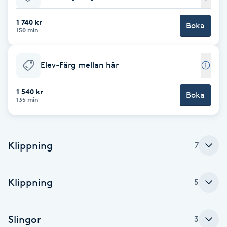
Babylights
1 740 kr
Boka
150 min
Balayage
Elev-Färg mellan hår
Bambumassage
1 540 kr
Boka
135 min
Barber
Barnklippning
Klippning
7
BIAB
Klippning
5
Blowout
Bottenfärg
Slingor
3