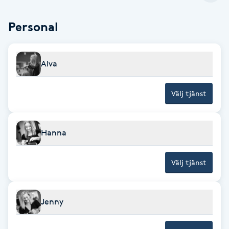
Brynformning
Personal
Brynfärgning
Alva
Brynplockning
Välj tjänst
Bröllopsuppsättning
C
Hanna
Celluliter
Välj tjänst
Coachning
Jenny
Color correction