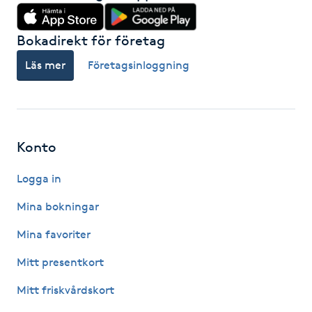
Hot Stone Massage
Bokadirekt för företag
Hot yoga
Läs mer
Företagsinloggning
Hudföryngring
Huduppstramning
Konto
Hudvård
Logga in
Hyaluronsyra
Mina bokningar
Mina favoriter
Hyperhidros
Mitt presentkort
Hypnos
Mitt friskvårdskort