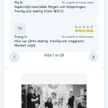
Pia K.
för ungefär en månad sedan
Fotsvamp
Supernöjd med både färgen och klippningen.
Trevlig och duktig frisör 🤩💪🏻
Fotvård
TV
till
Tuva (Elev)
Fransar
Trang V.
för ungefär en månad sedan
Hon var jätte duktig, trevlig och noggrann.
Fransborttagning
Mycket nöjd!
Sida
1
av
25
Fransfärgning
Fransförlängning
Fransförlängning Megavolym
Fransförlängning Volym