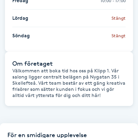
Fredag
10:00 - 17:00
Gua Sha-massage
Lördag
Stängt
H
Söndag
Stängt
Hatha Yoga
Headspa
Om företaget
Välkommen att boka tid hos oss på Klipp 1. Vår 
Healing
salong ligger centralt belägen på Nygatan 35 i 
Skellefteå. Vårt team består av ett gäng kreativa 
frisörer som sätter kunden i fokus och vi gör 
Herrklippning
alltid vårt yttersta för dig och ditt hår!
HIFU
Hollywood Peel
För en smidigare upplevelse