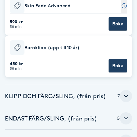
Skin Fade Advanced
Brynformning
590 kr
Boka
30 min
Brynfärgning
Brynplockning
Barnklipp (upp till 10 år)
Bröllopsuppsättning
450 kr
Boka
30 min
C
Celluliter
KLIPP OCH FÄRG/SLING, (från pris)
7
Coachning
ENDAST FÄRG/SLING, (från pris)
5
Color correction