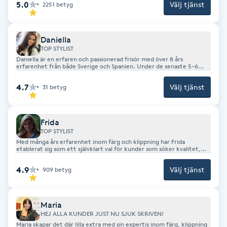
5.0
Välj tjänst
2251
betyg
personlighet.
F
Face framing
Daniella
TOP STYLIST
Daniella är en erfaren och passionerad frisör med över 8 års
Faceliftmassage
erfarenhet från både Sverige och Spanien. Under de senaste 5–6
åren har hon drivit eget företag och arbetat som inhyrd frisör, vilket
har gett henne bred kompetens inom allt från klippning och färg till
4.7
Välj tjänst
31
betyg
avancerade behandlingar och löshårstekniker som keratin och tejp.
Fet hårbotten
Efter flera år i Barcelona har Daniella nu flyttat tillbaka till Sverige
och satsar på att etablera sig i Göteborg, där hon vill bygga upp en
långsiktig och trygg kundkrets. Hon är engagerad, driven och
brinner för att skapa personliga resultat där kunden alltid står i
Frida
Fettreducering
fokus.
TOP STYLIST
Med många års erfarenhet inom färg och klippning har Frida
etablerat sig som ett självklart val för kunder som söker kvalitet,
Fibromassage
precision och tidlös stil. Hennes expertis inom klassiska klippningar
och färgbehandlingar, kombinerat med ett lyhört och professionellt
4.9
Välj tjänst
909
betyg
bemötande, har gjort henne mycket uppskattad i Göteborg. Varje
behandling anpassas noggrant efter kundens hår, stil och behov,
Fillers
med fokus på hållbara och eleganta resultat. Ett tryggt val för dig
som vill boka en frisör i toppklass.
Maria
Fotmassage
HEJ ALLA KUNDER JUST NU SJUK SKRIVEN!
Maria skapar det där lilla extra med sin expertis inom färg, klippning