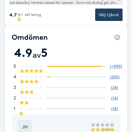
och blowdry. Hennes känsla för nyanser, form och styling gör att
Fotsvamp
varje kund lämnar salongen med ett personligt och strålande
resultat.
4.7
Välj tjänst
627
betyg
Fotvård
Omdömen
Fransar
4.9
5
av
Fransborttagning
5
(
+999
)
Fransfärgning
4
(
200
)
3
(
24
)
Fransförlängning
2
(
14
)
Fransförlängning Megavolym
1
(
18
)
Fransförlängning Volym
JN
till
Ayo