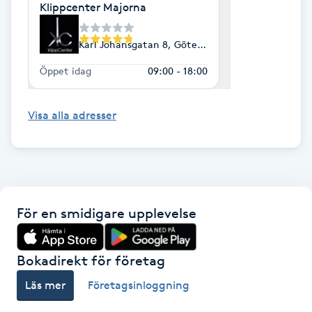
Klippcenter Majorna
IPL hårborttagning
Karl Johansgatan 8, Göteborg
IR-massage
Öppet idag
09:00 - 18:00
J
Visa alla adresser
Japansk massage
K
K18
För en smidigare upplevelse
Katun fransar
Kemisk peeling
Bokadirekt för företag
Läs mer
Företagsinloggning
Keratinbehandling