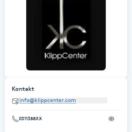
Föning
G
Gel naglar
Gelenaglar
Gellack
Gellack med förstärkning
Kontakt
Gravidmassage
Gravidyoga
0311388XX
Gruppträning