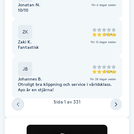
Jonatan N.
för 6 dagar sedan
Fransk manikyr
10/10
Fransrengöring
ZK
till
Ayo
Frekvensterapi
Zaki K.
för 12 dagar sedan
Fantastisk
Friskvård
JB
till
Ayo
Friskvårdsmassage
Johannes B.
för 28 dagar sedan
Otroligt bra klippning och service i världsklass.
Frisör
Ayo är en stjärna!
Sida
1
av
331
Funktionsanalys
Färgning