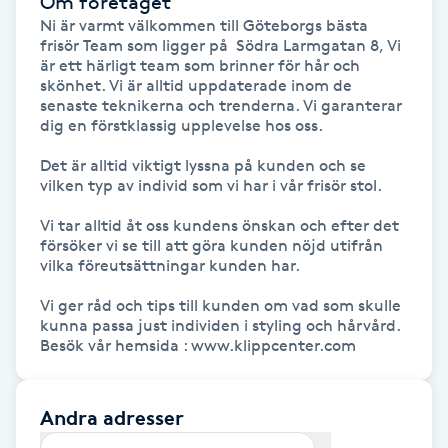
Om företaget
Hårborttagning
Ni är varmt välkommen till Göteborgs bästa 
frisör Team som ligger på  Södra Larmgatan 8, Vi 
är ett härligt team som brinner för hår och 
Hårbottenbehandling
skönhet. Vi är alltid uppdaterade inom de 
senaste teknikerna och trenderna. Vi garanterar 
Hårförlängning
dig en förstklassig upplevelse hos oss. 

Det är alltid viktigt lyssna på kunden och se 
Hårvård
vilken typ av individ som vi har i vår frisör stol.

Vi tar alltid åt oss kundens önskan och efter det 
Hälsa
försöker vi se till att göra kunden nöjd utifrån 
vilka föreutsättningar kunden har.

Hälsprickor
Vi ger råd och tips till kunden om vad som skulle 
I
kunna passa just individen i styling och hårvård.

Besök vår hemsida : www.klippcenter.com
Idrottsmassage
Andra adresser
IPL