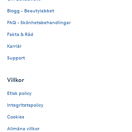
Kosmetisk tatuering
Blogg - Beautylabbet
FAQ - Skönhetsbehandlingar
Kostrådgivning
Fakta & Råd
Kroppsinpackning
Karriär
Kroppspeeling
Support
Käkledsbehandling
Villkor
Kärlbehandling
Etisk policy
L
Integritetspolicy
Laserbehandling
Cookies
Allmäna villkor
Lashlift Keratin