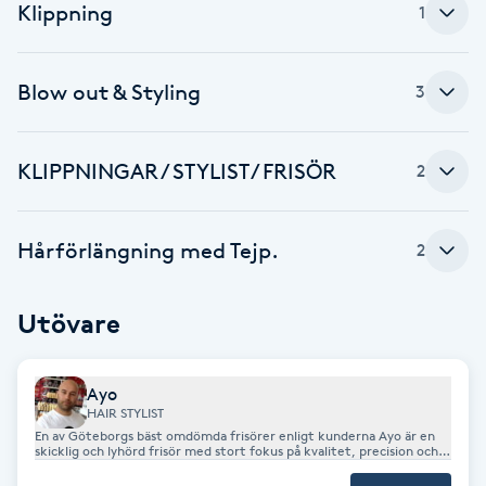
Cryoterapi
Klippning
1
D
Blow out & Styling
Damklippning
3
Dermapen
KLIPPNINGAR / STYLIST / FRISÖR
2
Diamantslipning
E
Hårförlängning med Tejp.
2
Enzympeeling
Utövare
Extensions
Ayo
HAIR STYLIST
Extensions borttagning
En av Göteborgs bäst omdömda frisörer enligt kunderna Ayo är en
skicklig och lyhörd frisör med stort fokus på kvalitet, precision och
service. Med ett öga för detaljer och känsla för stil skapar Ayo
Eyeliner-tatuering
frisyrer som är anpassade efter varje kunds önskemål och