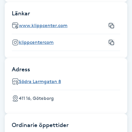
Länkar
Gua Sha-massage
H
www.klippcenter.com
Hatha Yoga
klippcentercom
Headspa
Adress
Healing
Södra Larmgatan 8
Herrklippning
411 16, Göteborg
HIFU
Hollywood Peel
Ordinarie öppettider