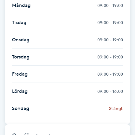
Hot Stone Massage
Måndag
09:00 - 19:00
Hot yoga
Tisdag
09:00 - 19:00
Hudföryngring
Onsdag
09:00 - 19:00
Huduppstramning
Torsdag
09:00 - 19:00
Hudvård
Fredag
09:00 - 19:00
Hyaluronsyra
Lördag
09:00 - 16:00
Hyperhidros
Söndag
Stängt
Hypnos