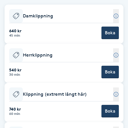
Babylights
Damklippning
Balayage
640 kr
Boka
45 min
Bambumassage
Herrklippning
Barber
540 kr
Boka
Barnklippning
30 min
BIAB
Klippning (extremt långt hår)
Blowout
740 kr
Boka
60 min
Bottenfärg