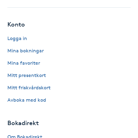
Kinesiologi
Konto
Kinesisk medicin
Logga in
Kiropraktik
Mina bokningar
Klangmassage
Mina favoriter
Mitt presentkort
Klippning
Mitt friskvårdskort
Klippning & Slingor
Avboka med kod
Klippning ungdom
Bokadirekt
Koppningsmassage
Om Bokadirekt