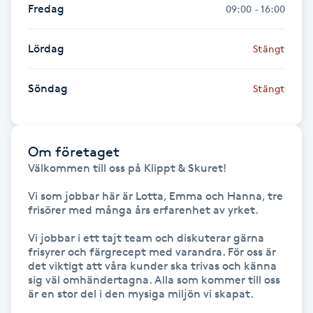
Fredag
09:00 - 16:00
Gua Sha-massage
Lördag
Stängt
H
Hatha Yoga
Söndag
Stängt
Headspa
Om företaget
Healing
Välkommen till oss på Klippt & Skuret!

Vi som jobbar här är Lotta, Emma och Hanna, tre 
Herrklippning
frisörer med många års erfarenhet av yrket.

Vi jobbar i ett tajt team och diskuterar gärna 
HIFU
frisyrer och färgrecept med varandra. För oss är 
det viktigt att våra kunder ska trivas och känna 
sig väl omhändertagna. Alla som kommer till oss 
Hollywood Peel
är en stor del i den mysiga miljön vi skapat.
