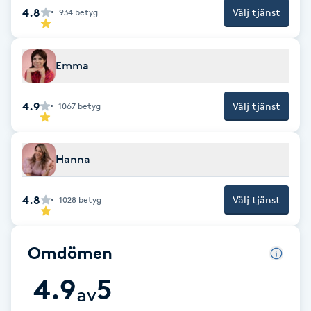
Cryoterapi
4.8
Välj tjänst
934
betyg
D
Damklippning
Emma
Dermapen
4.9
Välj tjänst
1067
betyg
Diamantslipning
E
Hanna
Enzympeeling
4.8
Välj tjänst
1028
betyg
Extensions
Omdömen
Extensions borttagning
4.9
5
av
Eyeliner-tatuering