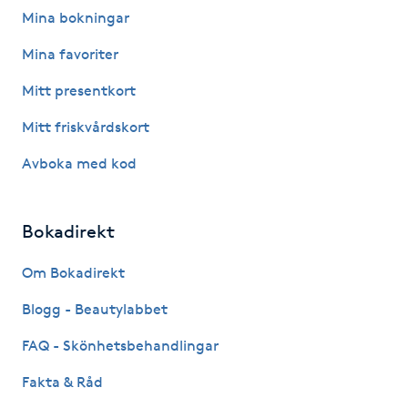
Hårborttagning
Mina bokningar
Mina favoriter
Hårbottenbehandling
Mitt presentkort
Hårförlängning
Mitt friskvårdskort
Avboka med kod
Hårvård
Hälsa
Bokadirekt
Hälsprickor
Om Bokadirekt
I
Blogg - Beautylabbet
Idrottsmassage
FAQ - Skönhetsbehandlingar
Fakta & Råd
IPL