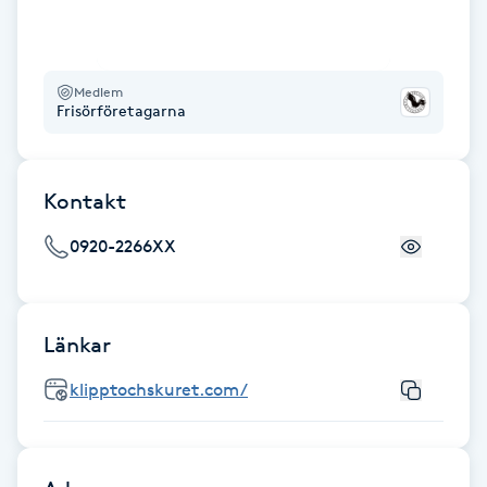
Fransk manikyr
Fransrengöring
Medlem
Frisörföretagarna
Frekvensterapi
Kontakt
Friskvård
0920-2266XX
Friskvårdsmassage
Frisör
Länkar
Funktionsanalys
klipptochskuret.com/
Färgning