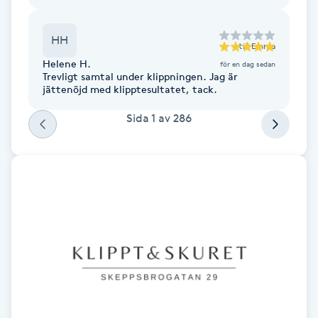
Fotsvamp
HH
till
Emma
Fotvård
Helene H.
för en dag sedan
Trevligt samtal under klippningen. Jag är
jättenöjd med klipptesultatet, tack.
Fransar
Sida
1
av
286
Fransborttagning
Fransfärgning
Fransförlängning
Fransförlängning Megavolym
Fransförlängning Volym