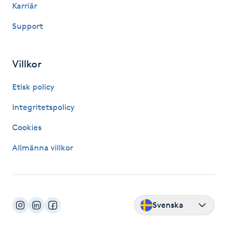
Karriär
IPL hårborttagning
Support
IR-massage
Villkor
J
Etisk policy
Japansk massage
K
Integritetspolicy
Cookies
K18
Allmänna villkor
Katun fransar
Kemisk peeling
Svenska
Keratinbehandling