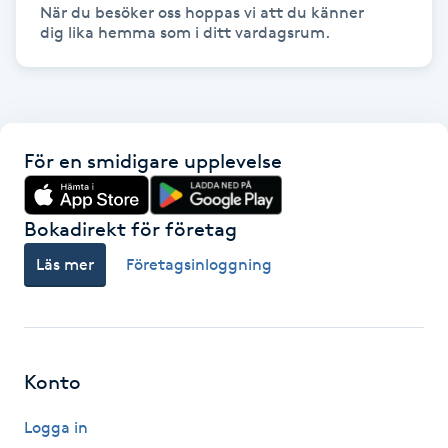
Hot Stone Massage
När du besöker oss hoppas vi att du känner

dig lika hemma som i ditt vardagsrum.
Hot yoga
Hudföryngring
För en smidigare upplevelse
Huduppstramning
Bokadirekt för företag
Hudvård
Läs mer
Företagsinloggning
Hyaluronsyra
Hyperhidros
Konto
Hypnos
Logga in