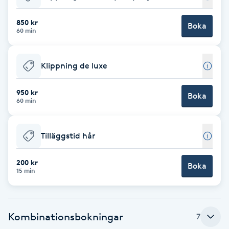
Babylights
850 kr
Boka
60 min
Balayage
Klippning de luxe
Bambumassage
950 kr
Boka
60 min
Barber
Barnklippning
Tilläggstid hår
BIAB
200 kr
Boka
15 min
Blowout
Kombinationsbokningar
7
Bottenfärg