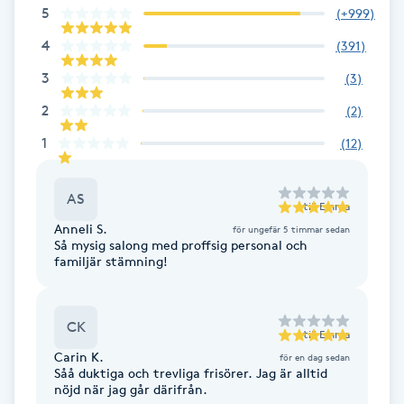
5
(
+999
)
F
4
(
391
)
Face framing
3
(
3
)
2
(
2
)
Faceliftmassage
1
(
12
)
Fet hårbotten
AS
till
Emma
Fettreducering
Anneli S.
för ungefär 5 timmar sedan
Så mysig salong med proffsig personal och
familjär stämning!
Fibromassage
Fillers
CK
till
Emma
Carin K.
för en dag sedan
Fotmassage
Såå duktiga och trevliga frisörer. Jag är alltid
nöjd när jag går därifrån.