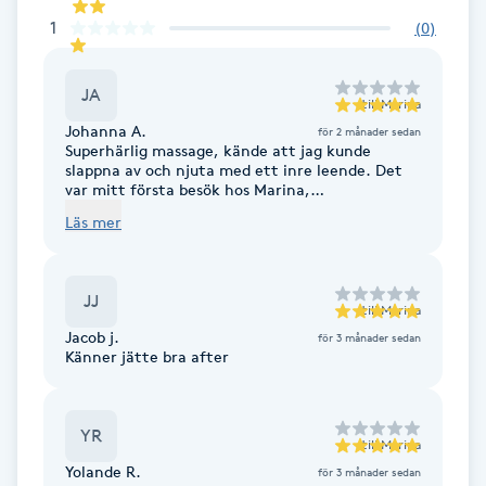
1
(
0
)
F
Face framing
JA
till
Marina
Johanna A.
för 2 månader sedan
Faceliftmassage
Superhärlig massage, kände att jag kunde
slappna av och njuta med ett inre leende. Det
var mitt första besök hos Marina,
Fet hårbotten
rekommenderar henne varmt!
Läs mer
Fettreducering
JJ
till
Marina
Fibromassage
Jacob j.
för 3 månader sedan
Känner jätte bra after
Fillers
YR
till
Marina
Fotmassage
Yolande R.
för 3 månader sedan