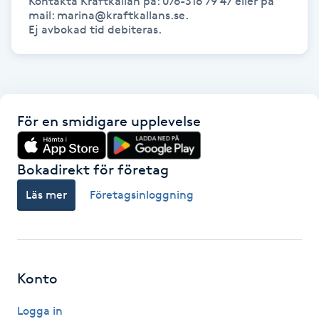
Kontakta Kraftkällan på: 076-316 79 47 eller på 
mail: marina@kraftkallans.se.

IPL hårborttagning
Ej avbokad tid debiteras.
IR-massage
J
För en smidigare upplevelse
Japansk massage
K
Bokadirekt för företag
K18
Läs mer
Företagsinloggning
Katun fransar
Kemisk peeling
Konto
Keratinbehandling
Logga in