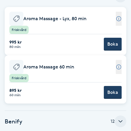
Babylights
Aroma Massage - Lyx, 80 min
Balayage
Friskvård
995 kr
Bambumassage
Boka
80 min
Barber
Aroma Massage 60 min
Barnklippning
Friskvård
895 kr
Boka
BIAB
60 min
Blowout
Benify
12
Bottenfärg