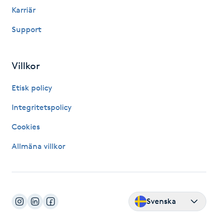
Karriär
Kosmetisk tatuering
Support
Kostrådgivning
Villkor
Kroppsinpackning
Etisk policy
Kroppspeeling
Integritetspolicy
Käkledsbehandling
Cookies
Allmäna villkor
Kärlbehandling
L
Laserbehandling
Svenska
Lashlift Keratin