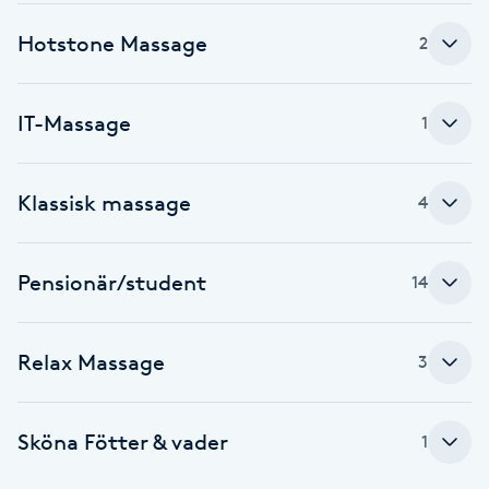
Brynformning
Hotstone Massage
2
Brynfärgning
IT-Massage
1
Brynplockning
Klassisk massage
4
Bröllopsuppsättning
C
Pensionär/student
14
Celluliter
Relax Massage
3
Coachning
Color correction
Sköna Fötter & vader
1