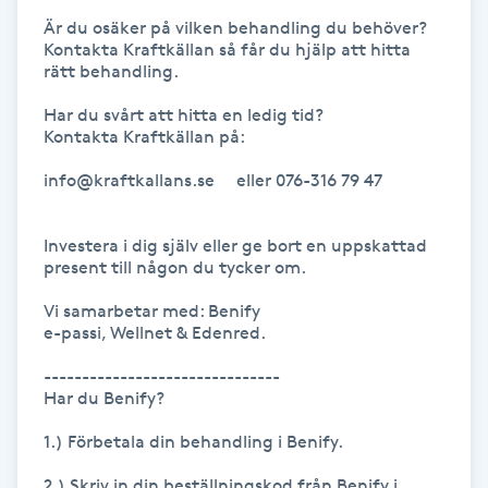
Är du osäker på vilken behandling du behöver?

Gua Sha-massage
Kontakta Kraftkällan så får du hjälp att hitta 
rätt behandling.

H
Har du svårt att hitta en ledig tid?

Hatha Yoga
Kontakta Kraftkällan på:

info@kraftkallans.se     eller 076-316 79 47

Headspa
Investera i dig själv eller ge bort en uppskattad 
Healing
present till någon du tycker om.

Vi samarbetar med: Benify 

Herrklippning
e-passi, Wellnet & Edenred.

-------------------------------

HIFU
Har du Benify?

Hollywood Peel
1.) Förbetala din behandling i Benify.

2.) Skriv in din beställningskod från Benify i 