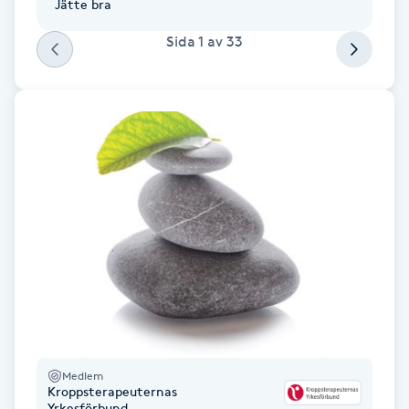
Jätte bra
Fotsvamp
Sida
1
av
33
Fotvård
Fransar
Fransborttagning
Fransfärgning
Fransförlängning
Fransförlängning Megavolym
Fransförlängning Volym
Medlem
Kroppsterapeuternas
Yrkesförbund