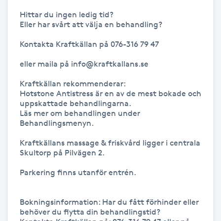
Hårborttagning
Hittar du ingen ledig tid?

Eller har svårt att välja en behandling?

Hårbottenbehandling
Kontakta Kraftkällan på 076-316 79 47

Hårförlängning
eller maila på info@kraftkallans.se

Kraftkällan rekommenderar: 

Hårvård
Hotstone Antistress är en av de mest bokade och 
uppskattade behandlingarna.

Läs mer om behandlingen under 
Hälsa
Behandlingsmenyn.

Kraftkällans massage & friskvård ligger i centrala 
Hälsprickor
Skultorp på Pilvägen 2.

I
Parkering finns utanför entrén.

Idrottsmassage
Bokningsinformation: Har du fått förhinder eller 
IPL
behöver du flytta din behandlingstid?
