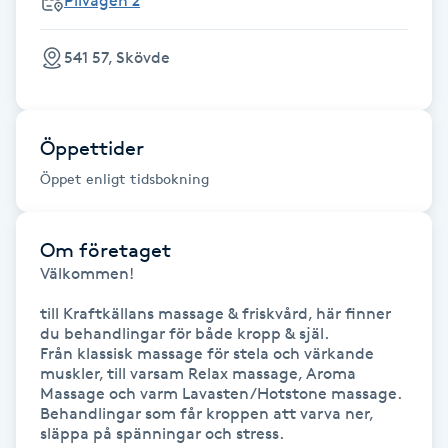
Pilvägen 2
Föning
G
541 57, Skövde
Gel naglar
Öppettider
Gelenaglar
Öppet enligt tidsbokning
Gellack
Om företaget
Gellack med förstärkning
Välkommen! 

till Kraftkällans massage & friskvård, här finner 
Gravidmassage
du behandlingar för både kropp & själ.

Från klassisk massage för stela och värkande 
muskler, till varsam Relax massage, Aroma 
Gravidyoga
Massage och varm Lavasten/Hotstone massage. 
Behandlingar som får kroppen att varva ner, 
släppa på spänningar och stress.  

Gruppträning