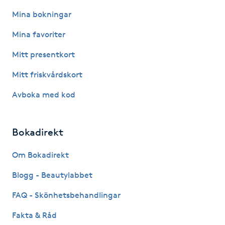
Kinesiologi
Mina bokningar
Mina favoriter
Kinesisk medicin
Mitt presentkort
Kiropraktik
Mitt friskvårdskort
Avboka med kod
Klangmassage
Klippning
Bokadirekt
Klippning & Slingor
Om Bokadirekt
Blogg - Beautylabbet
Klippning ungdom
FAQ - Skönhetsbehandlingar
Koppningsmassage
Fakta & Råd