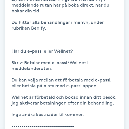
Hot Stone Massage
meddelande rutan här på boka direkt, när du 
bokar din tid.

Hot yoga
Du hittar alla behandlingar i menyn, under 
rubriken Benify.

Hudföryngring
------------------------------

Har du e-passi eller Wellnet?

Huduppstramning
Skriv: Betalar med e-passi/Wellnet i 
Hudvård
meddelanderutan.

Du kan välja mellan att förbetala med e-passi, 
Hyaluronsyra
eller betala på plats med e-passi appen.

Wellnet är förbetald och bokad innan ditt besök, 
Hyperhidros
jag aktiverar betalningen efter din behandling.

Inga andra kostnader tillkommer.

Hypnos
-------------------------------
