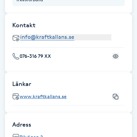
Fransk manikyr
Fransrengöring
Kontakt
Frekvensterapi
076-316 79 XX
Friskvård
Friskvårdsmassage
Länkar
Frisör
www.kraftkallans.se
Funktionsanalys
Adress
Färgning