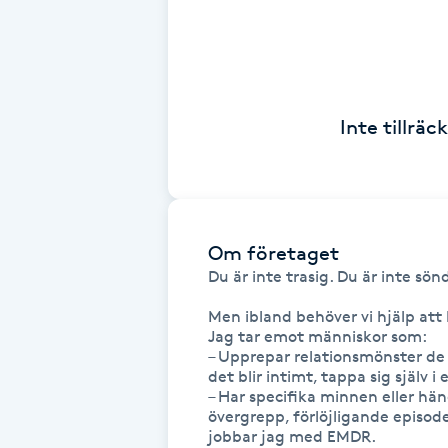
Cryoterapi
D
Damklippning
Inte tillrä
Dermapen
Diamantslipning
E
Om företaget
Du är inte trasig. Du är inte sönd
Enzympeeling
Men ibland behöver vi hjälp att h
Jag tar emot människor som:

Extensions
– Upprepar relationsmönster de int
det blir intimt, tappa sig själv i 
Extensions borttagning
– Har specifika minnen eller hän
övergrepp, förlöjligande episode
jobbar jag med EMDR.
