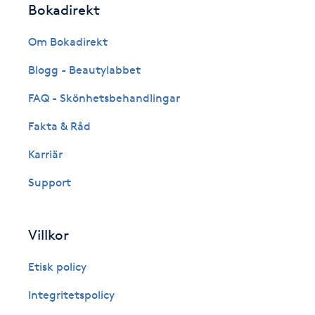
Bokadirekt
Fransk manikyr
Om Bokadirekt
Fransrengöring
Blogg - Beautylabbet
FAQ - Skönhetsbehandlingar
Frekvensterapi
Fakta & Råd
Friskvård
Karriär
Friskvårdsmassage
Support
Frisör
Villkor
Funktionsanalys
Etisk policy
Integritetspolicy
Färgning