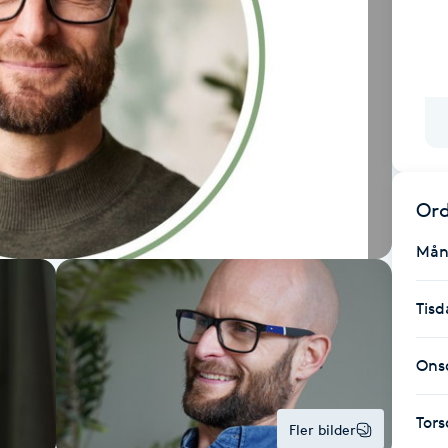
Ord
Mån
Tisd
Ons
Tor
Fler bilder