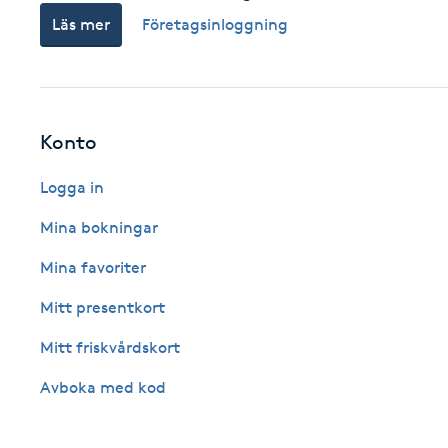
Läs mer
Företagsinloggning
Fotsvamp
Fotvård
Konto
Fransar
Logga in
Fransborttagning
Mina bokningar
Fransfärgning
Mina favoriter
Mitt presentkort
Fransförlängning
Mitt friskvårdskort
Fransförlängning Megavolym
Avboka med kod
Fransförlängning Volym