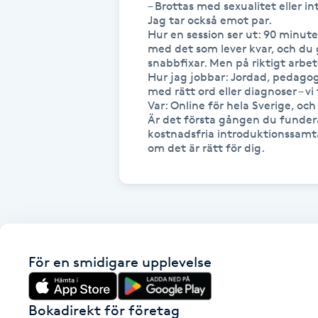
Eyeliner-tatuering
– Brottas med sexualitet eller i
Jag tar också emot par.

F
Hur en session ser ut: 90 minuter
med det som lever kvar, och du
Face framing
snabbfixar. Men på riktigt arbete
Hur jag jobbar: Jordad, pedago
med rätt ord eller diagnoser – vi 
Faceliftmassage
Var: Online för hela Sverige, och 
Är det första gången du fundera
kostnadsfria introduktionssamtal
Fet hårbotten
om det är rätt för dig.
Fettreducering
Fibromassage
Fillers
För en smidigare upplevelse
Fotmassage
Bokadirekt för företag