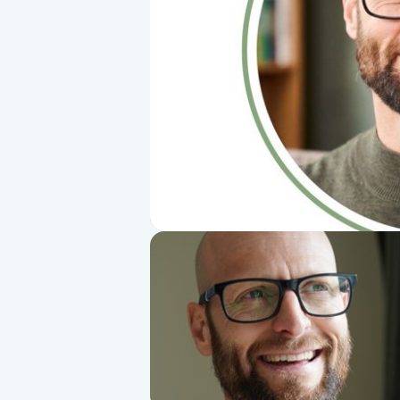
Alternativmedicin
Andningsmassage
Ansiktslyft utan kirurgi
Aromamassage
Ashtanga Yoga
Ayurveda
Ayurvedisk Massage
Ansiktsbehandling djuprengörande
B