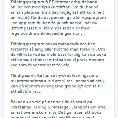
Träningsprogram & PT-timmar erbjuds både 
Hot Stone Massage
online och med fysiska träffar. Om du bor på 
annan plats så finns det möjlighet att köra helt 
online, då får du ett personligt träningsprogram 
Hot yoga
i en app som du kan följa och bocka i när du 
utfört passet. Vi stämmer sedan av med 
Hudföryngring
regelbundna onlinecoachingsamtal.

Träningsprogram bokas månadsvis och kan 
Huduppstramning
fortsätta så lång eller kort tid man föredrar. Om 
du vill veta vad som blir bäst för dig kan du boka 
ett konsultationssamtal så kan vi prata mer om 
Hudvård
vad som fungerar bäst för dig. 

För dig som inte har så mycket träningsvana 
Hyaluronsyra
rekommenderas alltid att vi ses i person så att vi 
kan gå igenom övningarna grundligt och se till 
att allt blir rätt. 

Hyperhidros
Bokar du en tid på denna sida så ses vi på 
Hypnos
Kristalinas Träning & Massage i Järnboås om inte 
annat överenskommits. Det går även att boka 
hembesök mot en extra avgift om du bor i 