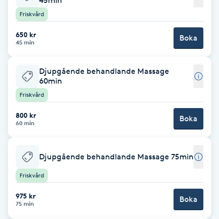
45min
Friskvård
Brynformning
650 kr
Boka
45 min
Brynfärgning
Djupgående behandlande Massage
Brynplockning
60min
Friskvård
Bröllopsuppsättning
C
800 kr
Boka
60 min
Celluliter
Djupgående behandlande Massage 75min
Coachning
Friskvård
Color correction
975 kr
Boka
75 min