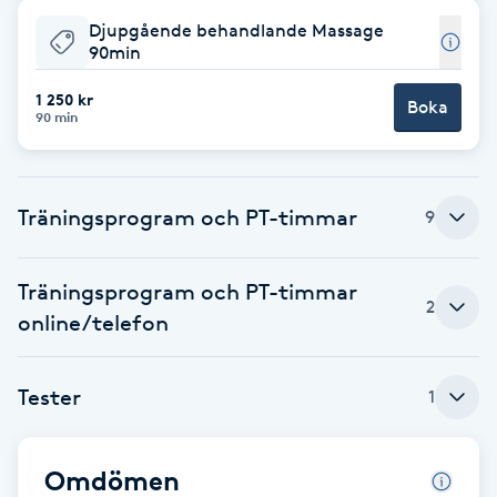
Cryoterapi
Djupgående behandlande Massage
D
90min
Damklippning
1 250 kr
Boka
90 min
Dermapen
Träningsprogram och PT-timmar
9
Diamantslipning
E
Träningsprogram och PT-timmar
Enzympeeling
2
online/telefon
Extensions
Tester
1
Extensions borttagning
Omdömen
Eyeliner-tatuering