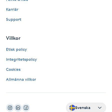
Kinesiologi
Karriär
Support
Kinesisk medicin
Kiropraktik
Villkor
Klangmassage
Etisk policy
Integritetspolicy
Klippning
Cookies
Klippning & Slingor
Allmänna villkor
Klippning ungdom
Koppningsmassage
Svenska