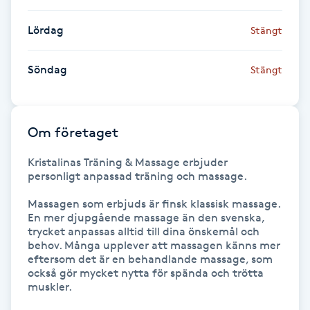
Lördag
Gua Sha-massage
Stängt
H
Söndag
Stängt
Hatha Yoga
Headspa
Om företaget
Kristalinas Träning & Massage erbjuder 
Healing
personligt anpassad träning och massage.

Herrklippning
Massagen som erbjuds är finsk klassisk massage. 
En mer djupgående massage än den svenska, 
trycket anpassas alltid till dina önskemål och 
HIFU
behov. Många upplever att massagen känns mer 
eftersom det är en behandlande massage, som 
också gör mycket nytta för spända och trötta 
Hollywood Peel
muskler.
