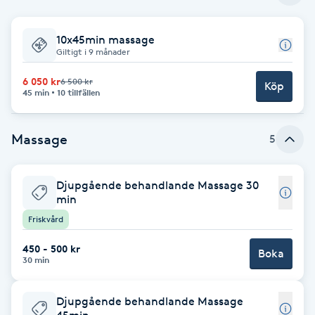
Babylights
10x45min massage
Giltigt i 9 månader
Balayage
6 050 kr
6 500 kr
Köp
45 min
10 tillfällen
Bambumassage
Massage
5
Barber
Barnklippning
Djupgående behandlande Massage 30
min
Friskvård
BIAB
450 - 500 kr
Boka
30 min
Blowout
Bottenfärg
Djupgående behandlande Massage