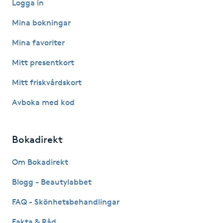
Logga in
IPL hårborttagning
Mina bokningar
Mina favoriter
IR-massage
J
Mitt presentkort
Mitt friskvårdskort
Japansk massage
K
Avboka med kod
K18
Bokadirekt
Katun fransar
Om Bokadirekt
Kemisk peeling
Blogg - Beautylabbet
FAQ - Skönhetsbehandlingar
Keratinbehandling
Fakta & Råd