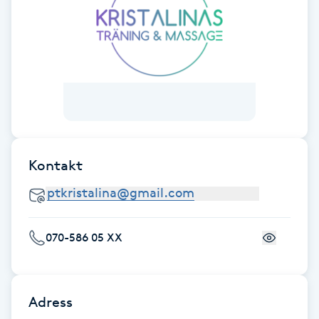
Fransk manikyr
Fransrengöring
Frekvensterapi
Friskvård
Kontakt
Friskvårdsmassage
Frisör
070-586 05 XX
Funktionsanalys
Färgning
Adress