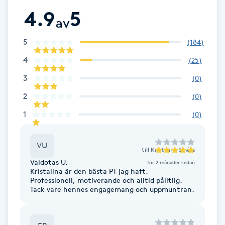
4.9
5
F
av
Face framing
5
(
184
)
4
(
25
)
Faceliftmassage
3
(
0
)
Fet hårbotten
2
(
0
)
1
(
0
)
Fettreducering
VU
till
Kristalina Smårs
Fibromassage
Vaidotas U.
för 2 månader sedan
Kristalina är den bästa PT jag haft.
Fillers
Professionell, motiverande och alltid pålitlig.
Tack vare hennes engagemang och uppmuntran.
Fotmassage