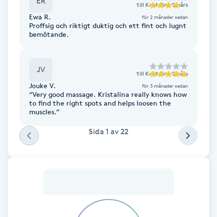
ER
till
Kristalina Smårs
Fotsvamp
Ewa R.
för 2 månader sedan
Proffsig och riktigt duktig och ett fint och lugnt
bemötande.
Fotvård
Fransar
JV
till
Kristalina Smårs
Jouke V.
för 3 månader sedan
Fransborttagning
“Very good massage. Kristalina really knows how
to find the right spots and helps loosen the
muscles.”
Fransfärgning
Sida
1
av
22
Fransförlängning
Fransförlängning Megavolym
Fransförlängning Volym