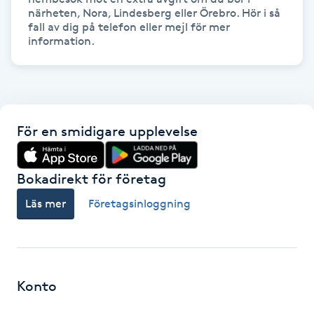
Hårborttagning
närheten, Nora, Lindesberg eller Örebro. Hör i så 
fall av dig på telefon eller mejl för mer 
information.
Hårbottenbehandling
Hårförlängning
Hårvård
För en smidigare upplevelse
Hälsa
Bokadirekt för företag
Läs mer
Företagsinloggning
Hälsprickor
I
Idrottsmassage
Konto
IPL