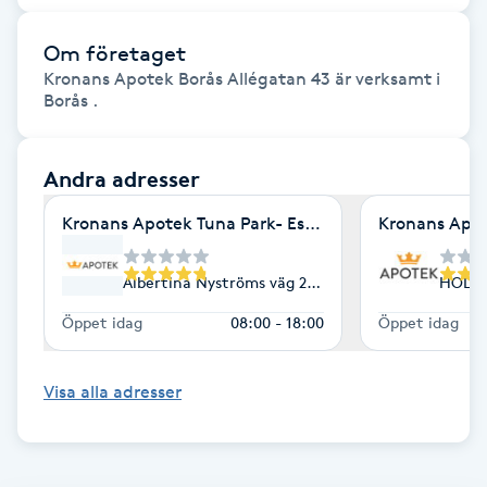
Cryoterapi
D
Om företaget
Kronans Apotek Borås Allégatan 43 är verksamt i
Damklippning
Borås .
Dermapen
Andra adresser
Diamantslipning
Kronans Apotek Tuna Park- Eskilstuna
Kronans Apot
E
Albertina Nyströms väg 2, Eskilstuna
HOLMT
Enzympeeling
Öppet idag
08:00 - 18:00
Öppet idag
Extensions
Visa alla adresser
Extensions borttagning
Eyeliner-tatuering