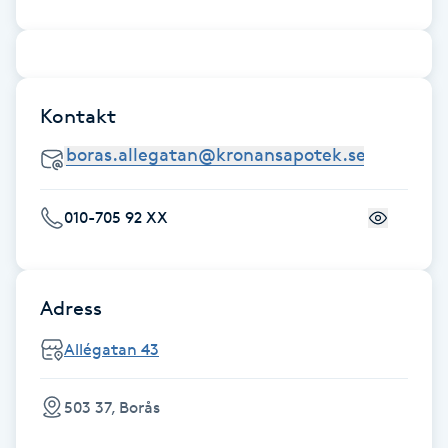
Brynformning
Brynfärgning
Kontakt
Brynplockning
Bröllopsuppsättning
010-705 92 XX
C
Celluliter
Adress
Coachning
Allégatan 43
Color correction
503 37, Borås