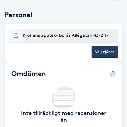
Babylights
Personal
Balayage
Kronans apotek- Borås Allégatan 43-2117
Bambumassage
Välj tjänst
Barber
Omdömen
Barnklippning
BIAB
Blowout
Inte tillräckligt med recensioner
än
Bottenfärg