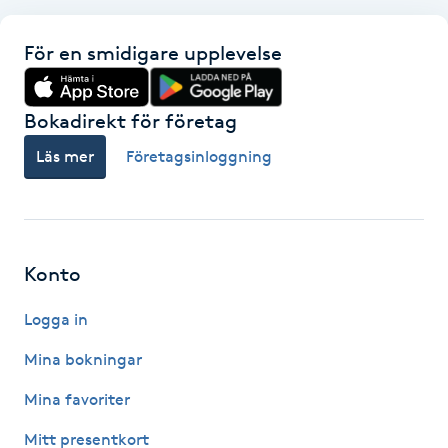
F
För en smidigare upplevelse
Face framing
Bokadirekt för företag
Faceliftmassage
Läs mer
Företagsinloggning
Fet hårbotten
Fettreducering
Konto
Fibromassage
Logga in
Fillers
Mina bokningar
Mina favoriter
Fotmassage
Mitt presentkort