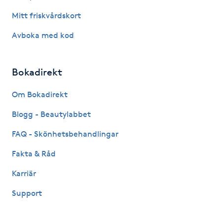
Fotsvamp
Mitt friskvårdskort
Avboka med kod
Fotvård
Fransar
Bokadirekt
Fransborttagning
Om Bokadirekt
Blogg - Beautylabbet
Fransfärgning
FAQ - Skönhetsbehandlingar
Fransförlängning
Fakta & Råd
Karriär
Fransförlängning Megavolym
Support
Fransförlängning Volym