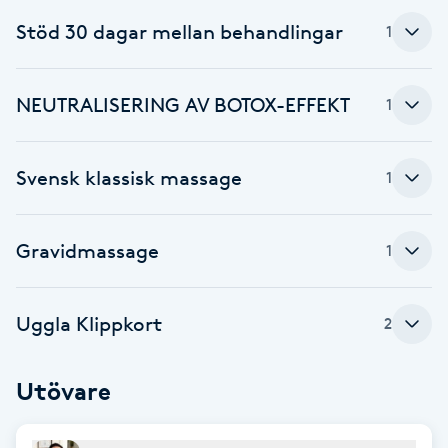
F
Stöd 30 dagar mellan behandlingar
1
Face framing
NEUTRALISERING AV BOTOX-EFFEKT
1
Faceliftmassage
Svensk klassisk massage
1
Fet hårbotten
Fettreducering
Gravidmassage
1
Fibromassage
Uggla Klippkort
2
Fillers
Utövare
Fotmassage