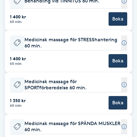
Behandling vid TINNITUS 60 min.
Brynformning
1 400 kr
Boka
60 min
Brynfärgning
Medicinsk massage för STRESShantering
Brynplockning
60 min.
1 400 kr
Boka
Bröllopsuppsättning
60 min
C
Medicinsk massage för
Celluliter
SPORTförberedelse 60 min.
1 350 kr
Boka
Coachning
60 min
Color correction
Medicinsk massage för SPÄNDA MUSKLER
60 min.