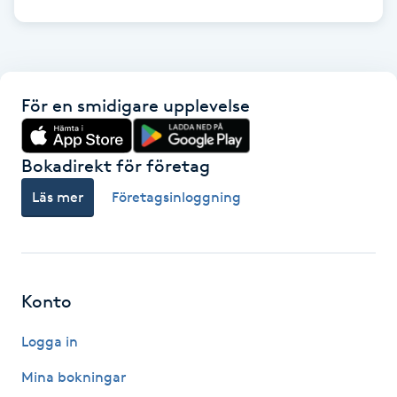
LED-ljusterapi
Liktornar
För en smidigare upplevelse
LPG
Bokadirekt för företag
LPG-behandling
Läs mer
Företagsinloggning
LPG-massage
Luggklippning
Konto
Logga in
Lymfmassage
Mina bokningar
Läpptatuering