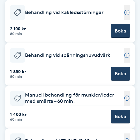
Babylights
Behandling vid käkledsstörningar
Balayage
2 100 kr
Boka
80 min
Bambumassage
Behandling vid spänningshuvudvärk
Barber
1 850 kr
Boka
80 min
Barnklippning
Manuell behandling för muskler/leder
BIAB
med smärta – 60 min.
1 400 kr
Blowout
Boka
60 min
Bottenfärg