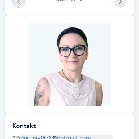
Föning
G
Gel naglar
Gelenaglar
Gellack
Gellack med förstärkning
Gravidmassage
Gravidyoga
Kontakt
Gruppträning