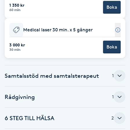
Cryoterapi
1 350 kr
Boka
60 min
D
Damklippning
Medical laser 30 min. x 5 gånger
Dermapen
3 000 kr
Boka
30 min
Diamantslipning
E
Samtalsstöd med samtalsterapeut
1
Enzympeeling
Rådgivning
Extensions
1
Extensions borttagning
6 STEG TILL HÄLSA
2
Eyeliner-tatuering