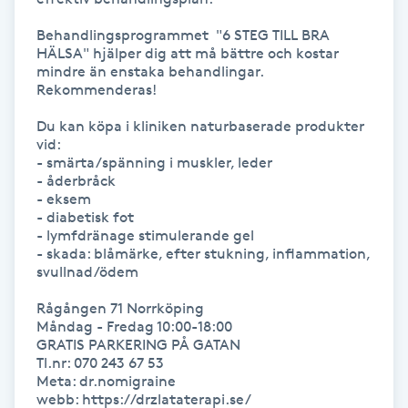
Kosmetisk tatuering
Behandlingsprogrammet  "6 STEG TILL BRA 
HÄLSA" hjälper dig att må bättre och kostar 
mindre än enstaka behandlingar. 
Kostrådgivning
Rekommenderas!

Du kan köpa i kliniken naturbaserade produkter 
Kroppsinpackning
vid:

- smärta/spänning i muskler, leder

Kroppspeeling
- åderbråck

- eksem

- diabetisk fot

Käkledsbehandling
- lymfdränage stimulerande gel

- skada: blåmärke, efter stukning, inflammation, 
svullnad/ödem

Kärlbehandling
Rågången 71 Norrköping

L
Måndag - Fredag 10:00-18:00

GRATIS PARKERING PÅ GATAN

Laserbehandling
Tl.nr: 070 243 67 53

Meta: dr.nomigraine

webb: https://drzlataterapi.se/
Lashlift Keratin