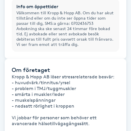
Hårborttagning
Info om öppettider
Välkommen till Kropp & Hopp AB. Om du har akut
tillstånd eller om du inte ser öppna tider som
Hårbottenbehandling
passar till dig, SMS:a gärna: 0702436753
Avbokning ska ske senast 24 timmar före bokad
tid. Ej avbokade eller sent avbokade besök
Hårförlängning
debiteras till fullt pris oavsett orsak till frånvaro.
Vi ser fram emot att träffa dig.
Hårvård
Hälsa
Om företaget
Kropp & Hopp AB löser stressrelaterade besvär:

- huvudvärk/tinnitus/yrsel

Hälsprickor
- problem i TMJ/tuggmuskler

- smärta i muskler/leder

I
- muskelspänningar

- nedsatt rörlighet i kroppen

Idrottsmassage
Vi jobbar för personer som behöver ett 
avancerade hälsotillvägagångssätt.

IPL