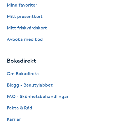
Mina favoriter
M
Mitt presentkort
Makeup
Mitt friskvårdskort
Manikyr & Pedikyr
Avboka med kod
Massage
Bokadirekt
Medial vägledning
Om Bokadirekt
Blogg - Beautylabbet
Medicinsk massage
FAQ - Skönhetsbehandlingar
Meditation
Fakta & Råd
Medium
Karriär