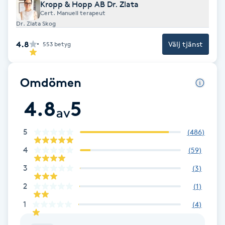
Kropp & Hopp AB Dr. Zlata
Fotsvamp
Cert. Manuell terapeut
Dr. Zlata Skog
Fotvård
4.8
Välj tjänst
553
betyg
Fransar
Omdömen
Fransborttagning
4.8
5
av
Fransfärgning
5
(
486
)
4
(
59
)
Fransförlängning
3
(
3
)
Fransförlängning Megavolym
2
(
1
)
1
(
4
)
Fransförlängning Volym