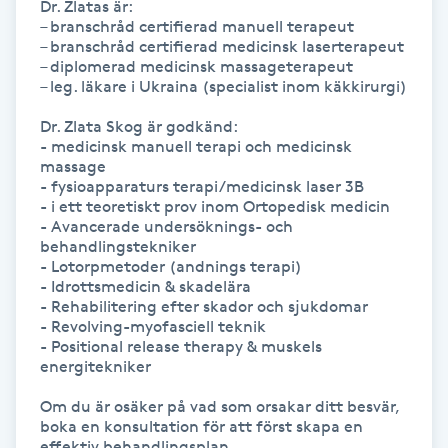
Dr. Zlatas är:

– branschråd certifierad manuell terapeut

Kinesiologi
– branschråd certifierad medicinsk laserterapeut

– diplomerad medicinsk massageterapeut

Kinesisk medicin
– leg. läkare i Ukraina (specialist inom käkkirurgi)

Dr. Zlata Skog är godkänd:

Kiropraktik
- medicinsk manuell terapi och medicinsk 
massage

- fysioapparaturs terapi/medicinsk laser 3B

Klangmassage
- i ett teoretiskt prov inom Ortopedisk medicin

- Avancerade undersöknings- och 
behandlingstekniker

Klippning
- Lotorpmetoder (andnings terapi)

- Idrottsmedicin & skadelära

- Rehabilitering efter skador och sjukdomar

Klippning & Slingor
- Revolving-myofasciell teknik

- Positional release therapy & muskels 
Klippning ungdom
energitekniker

Om du är osäker på vad som orsakar ditt besvär, 
Koppningsmassage
boka en konsultation för att först skapa en 
effektiv behandlingsplan.
