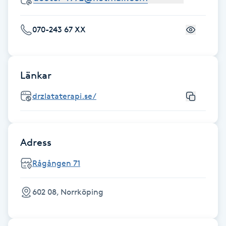
Gua Sha-massage
070-243 67 XX
H
Hatha Yoga
Länkar
Headspa
drzlataterapi.se/
Healing
Adress
Herrklippning
Rågången 71
HIFU
602 08, Norrköping
Hollywood Peel