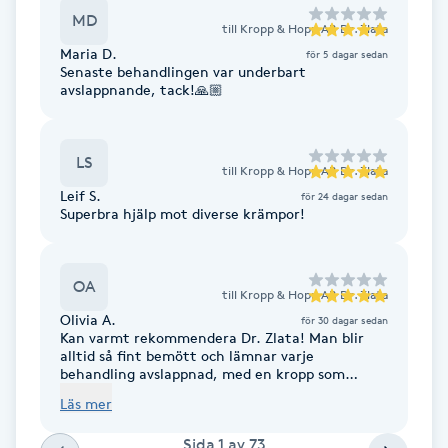
Fransk manikyr
MD
till
Kropp & Hopp AB Dr. Zlata
Maria D.
för 5 dagar sedan
Senaste behandlingen var underbart
Fransrengöring
avslappnande, tack!🙏🏼
Frekvensterapi
LS
till
Kropp & Hopp AB Dr. Zlata
Friskvård
Leif S.
för 24 dagar sedan
Superbra hjälp mot diverse krämpor!
Friskvårdsmassage
OA
till
Kropp & Hopp AB Dr. Zlata
Frisör
Olivia A.
för 30 dagar sedan
Kan varmt rekommendera Dr. Zlata! Man blir
Funktionsanalys
alltid så fint bemött och lämnar varje
behandling avslappnad, med en kropp som
känns i toppskick. Professionell, kunnig och
Läs mer
otroligt duktig – jag går alltid därifrån med en
Färgning
fantastisk känsla.
Sida
1
av
73