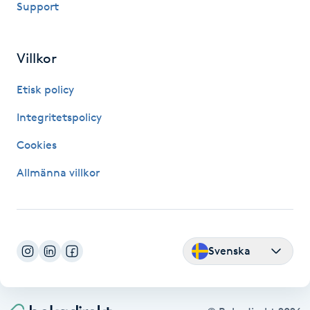
Support
Megavolymfransar
Melasma
Villkor
Etisk policy
Mesoterapi
Integritetspolicy
MicroPen
Cookies
Microshading
Allmänna villkor
Mixfransar
N
Svenska
Nagelförlängning
Nagelförlängning akryl