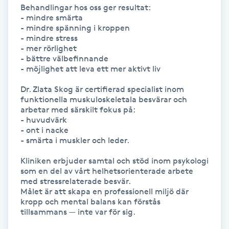
Behandlingar hos oss ger resultat:

- mindre smärta

IPL hårborttagning
- mindre spänning i kroppen

- mindre stress

IR-massage
- mer rörlighet

- bättre välbefinnande

J
- möjlighet att leva ett mer aktivt liv

Japansk massage
Dr. Zlata Skog är certifierad specialist inom 
funktionella muskuloskeletala besvärar och 
K
arbetar med särskilt fokus på:

- huvudvärk

K18
- ont i nacke

- smärta i muskler och leder.

Katun fransar
Kliniken erbjuder samtal och stöd inom psykologi 
som en del av vårt helhetsorienterade arbete 
med stressrelaterade besvär.

Kemisk peeling
Målet är att skapa en professionell miljö där 
kropp och mental balans kan förstås 
tillsammans — inte var för sig.

Keratinbehandling