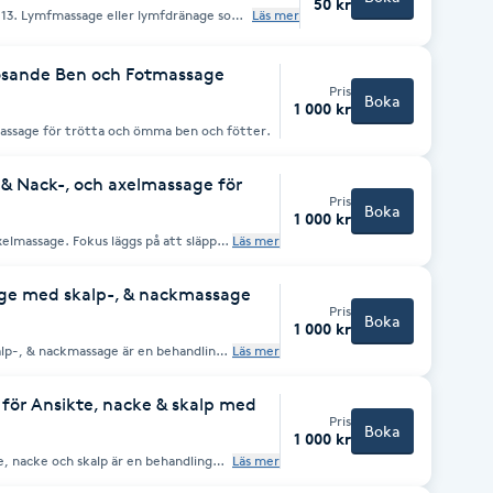
50 kr
ge som
Läs mer
rar lymfsystemet så att överskottsvätska,
ras bort från kroppen och ditt
ösande Ben och Fotmassage
ygg, huvudvärk, fibromyalgi, domningar
Pris
problem, celluliter, dålig cirkulation.
Boka
tsjukdomar, hudåkommor, njursvikt,
1 000 kr
ppar , eftersom den medför en risk för
massage för trötta och ömma ben och fötter.
 och vävnadsskador.
 Nack-, och axelmassage för
Pris
Boka
1 000 kr
lmassage. Fokus läggs på att släppa
Läs mer
rpunktsbehandling kan användas vid
ramför datorn.
ge med skalp-, & nackmassage
Pris
Boka
1 000 kr
p-, & nackmassage är en behandling
Läs mer
pänningar i både ansikte, skalp och
ör Ansikte, nacke & skalp med
Pris
Boka
1 000 kr
, nacke och skalp är en behandling
Läs mer
ansiktsmuskulaturen, nacken och