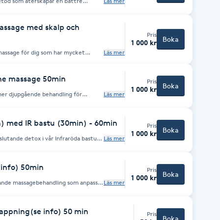
etod som återskapar en bättre
Läs mer
ler och löser upp muskelspänningar i
assage med skalp och
Pris
Boka
1 000 kr
massage för dig som har mycket
Läs mer
dvärk & migrän. Även skalp-, och
tat.
one massage 50min
Pris
Boka
1 000 kr
 mer djupgående behandling för
Läs mer
pning. Välj specifika områden du
n varma oljan med ger tillsammans
rider sig i hela kroppen.
 med IR bastu (30min) - 60min
Pris
 I en rofylld miljö kan
Boka
1 000 kr
 kroppen få vila.
lutande detox i vår Infraröda bastu.
Läs mer
 info) 50min
Pris
Boka
1 000 kr
ande massagebehandling som anpassas
Läs mer
Behandlingen görs på gravidkudde. I
drygg och mellan skulderblad och
 Rekommenderas fr.o.m gravidvecka 13.
ner dig i vid behandlingstillfället.
appning(se info) 50 min
Pris
Boka