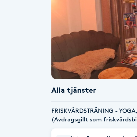
Alternativmedicin
Andningsmassage
Ansiktslyft utan kirurgi
Aromamassage
Ashtanga Yoga
Alla tjänster
Ayurveda
Ayurvedisk Massage
FRISKVÅRDSTRÄNING - YOGA,
(Avdragsgillt som friskvårdsb
Ansiktsbehandling djuprengörande
B