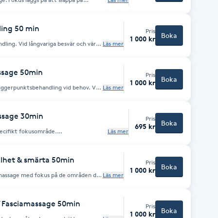
or och spänningar i hela kroppen.
g som sitter mycket framför datorn.
ing 50 min
Pris
Boka
1 000 kr
dling. Vid långvariga besvär och värk:
Läs mer
rmbåge, nackspärr, ryggskott,
ika metoder
g, strain & counterstrain och strech
ckså med dig tips på hemövningar.
assage 50min
Pris
Boka
1 000 kr
gerpunktsbehandling vid behov. Välj
Läs mer
assage 30min
Pris
Boka
695 kr
ecifikt fokusområde.
Läs mer
lhet & smärta 50min
Pris
Boka
1 000 kr
massage med fokus på de områden där
Läs mer
ppor för massageterapeuten koppan
upp besvärliga muskelknutor och
ärta och stelhet. Kontraindikationer:
 blodsjukdomar och blodförtunnande
/ Fasciamassage 50min
Pris
er, pågående cancerbehandling,
Boka
1 000 kr