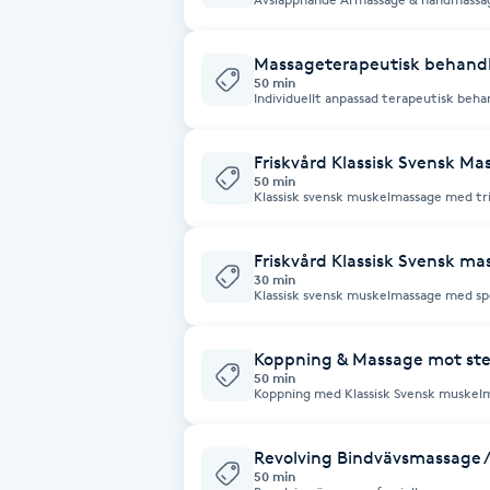
Eyeliner-tatuering
huvudvärk,migrän, menstruationssmärt
spänningar i dessa områden. Passar di
F
Massageterapeutisk behandl
50 min
Face framing
Individuellt anpassad terapeutisk behan
tex frozen shoulder, musarm, tennisa
sträckning, strålande smärta, hälsporre m.m Vi blandar med ol
som longering, triggerpunktsbehandlin
Faceliftmassage
för bästa resultat. Du får o
Friskvård Klassisk Svensk M
50 min
Klassisk svensk muskelmassage med trig
fokusområde där du har besvär.
Fet hårbotten
Friskvård Klassisk Svensk m
Fettreducering
30 min
Klassisk svensk muskelmassage med sp
Triggerpunktsbehandling vid behov.
Fibromassage
Koppning & Massage mot ste
50 min
Koppning med Klassisk Svensk muskel
Fillers
du har besvär. Med hjälp av gummiko
över behandlingsområdet för att lösa 
cirkulationsstörningar. Effektiv vid sm
feber, akuta infektioner, graviditet,
Revolving Bindvävsmassage 
Fotmassage
mediciner, hjärtproblematik/pacemak
50 min
åderbråck och blodpropp.