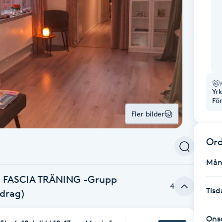
Yr
Fö
Fler bilder
Ord
Mån
 FASCIA TRÄNING -Grupp
4
Tisd
idrag)
Ons