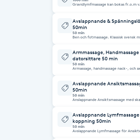
Gravidlymfmassage kan bokas fr.o.m v.13. Lymfmassage eller lymfdräna
Fransk manikyr
det också kallas stimulerar och aktive
slaggprodukter och toxiner transporte
immunförsvar förbättras. Används med fördel vid ödem (svullnad), ärrvävnad,
Avslappnande & Spänningsl
sömnsvårigheter, smärta i nacke och r
Fransrengöring
och stelhet, kramper, buksvullnad, vikt
50min
Rekommenderas ej om du lider av hjär
50 min
tromboflebit, hjärtsvikt eller blodpro
Ben och fotmassage. Klassisk svensk 
hjärtarytmier, blodflödesförändringar
Frekvensterapi
Armmassage, Handmassage &
datorsittare 50 min
Friskvård
50 min
Armassage, handmassage nack-, och axe
på spänningar i dessa områden. Trigge
behov. Passar dig som sitter mycket f
Friskvårdsmassage
Avslappnande Ansiktsmassa
50min
50 min
Frisör
Anslappnande Ansiktsmassage med skal
där vi arbetar med att få bort muskels
nacke.
Funktionsanalys
Avslappnande Lymfmassage f
koppning 50min
50 min
Färgning
Avslappnande Lymfmassage för Ansikte
där vi arbetar med att få bort spänningar i 
skalpen med massage och koppning.