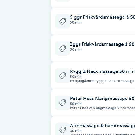
Cryoterapi
D
5 ggr Friskvårdsmassage á 5
50 min
Damklippning
3ggr Friskvårdsmassage á 50
Dermapen
50 min
Diamantslipning
E
Rygg & Nackmassage 50 min
50 min
En djupgående rygg- och nackmassage
Enzympeeling
Peter Hess Klangmassage 50
Extensions
50 min
Peter Hess ® Klangmassage Vibrerande k
kropp. Ljudet och vibrationerna från 
spelar på dem ger dig en möjlighet att
Extensions borttagning
avslappning i kropp och sinne. Effektivt mot stress, spänningar och
blockeringar. Vibrationerna från klangskålarna jobbar ända ner på cellnivå.
Armmassage & handmassag
Dessa härstammar från den buddistiska
30 min
både rygg och nacksmärtor, tinnitus, 
Avslappnande Armassage & handmassage