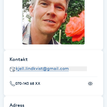
F
Face framing
Faceliftmassage
Fet hårbotten
Fettreducering
Kontakt
Fibromassage
070-143 68 XX
Fillers
Fotmassage
Adress