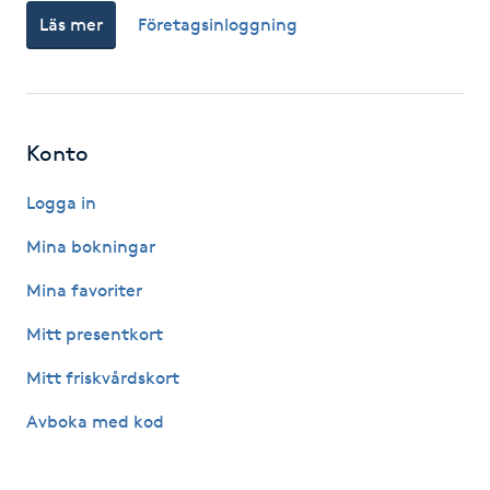
Föning
Läs mer
Företagsinloggning
G
Gel naglar
Konto
Gelenaglar
Logga in
Gellack
Mina bokningar
Mina favoriter
Gellack med förstärkning
Mitt presentkort
Gravidmassage
Mitt friskvårdskort
Gravidyoga
Avboka med kod
Gruppträning