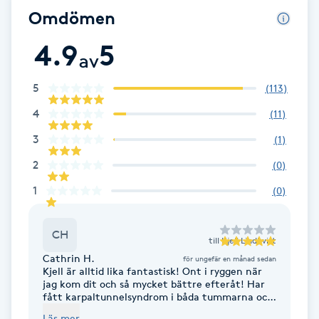
Omdömen
Brynformning
4.9
5
av
Brynfärgning
5
(
113
)
Brynplockning
4
(
11
)
3
(
1
)
Bröllopsuppsättning
2
(
0
)
C
1
(
0
)
Celluliter
CH
till
Kjell Lindkvist
Coachning
Cathrin H.
för ungefär en månad sedan
Kjell är alltid lika fantastisk! Ont i ryggen när
Color correction
jag kom dit och så mycket bättre efteråt! Har
fått karpaltunnelsyndrom i båda tummarna och
det fixade han också så det blev bättre.
Läs mer