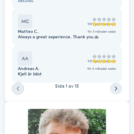
Cryoterapi
Rekommenderar honom varmt!
D
MC
till
Kjell Lindkvist
Damklippning
Matteo C.
för 3 månader sedan
Always a great experience. Thank you 🙏
Dermapen
AA
Diamantslipning
till
Kjell Lindkvist
E
Andreas A.
för 6 månader sedan
Kjell är bäst
Enzympeeling
Sida
1
av
15
Extensions
Extensions borttagning
Eyeliner-tatuering