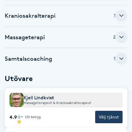
Babylights
Kraniosakralterapi
1
Balayage
Massageterapi
2
Bambumassage
Samtalscoaching
1
Barber
Barnklippning
Utövare
BIAB
Kjell Lindkvist
Massageterapeut & Kraniosakralterapeut
Blowout
4.9
Välj tjänst
125
betyg
Bottenfärg