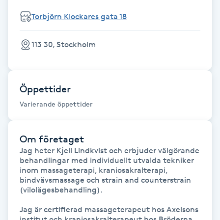
Fotsvamp
Torbjörn Klockares gata 18
Fotvård
113 30, Stockholm
Fransar
Öppettider
Fransborttagning
Varierande öppettider
Fransfärgning
Om företaget
Fransförlängning
Jag heter Kjell Lindkvist och erbjuder välgörande 
behandlingar med individuellt utvalda tekniker 
inom massageterapi, kraniosakralterapi, 
Fransförlängning Megavolym
bindvävsmassage och strain and counterstrain 
(vilolägesbehandling). 

Fransförlängning Volym
Jag är certifierad massageterapeut hos Axelsons 
institut och kraniosakralterapeut hos Bröderna 