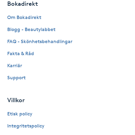
Bokadirekt
Gua Sha-massage
Om Bokadirekt
H
Blogg - Beautylabbet
Hatha Yoga
FAQ - Skönhetsbehandlingar
Fakta & Råd
Headspa
Karriär
Healing
Support
Herrklippning
Villkor
HIFU
Etisk policy
Hollywood Peel
Integritetspolicy