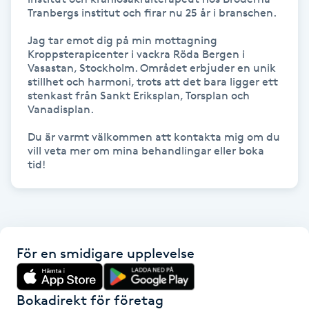
Tranbergs institut och firar nu 25 år i branschen. 

Fransk manikyr
Jag tar emot dig på min mottagning 
Fransrengöring
Kroppsterapicenter i vackra Röda Bergen i 
Vasastan, Stockholm. Området erbjuder en unik 
stillhet och harmoni, trots att det bara ligger ett 
Frekvensterapi
stenkast från Sankt Eriksplan, Torsplan och 
Vanadisplan. 

Friskvård
Du är varmt välkommen att kontakta mig om du 
vill veta mer om mina behandlingar eller boka 
tid! 
Friskvårdsmassage
Frisör
Funktionsanalys
För en smidigare upplevelse
Färgning
Bokadirekt för företag