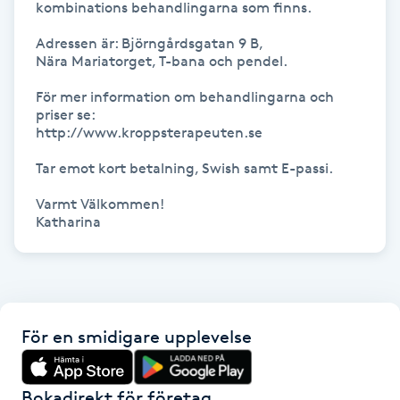
kombinations behandlingarna som finns.

Hot Stone Massage
Adressen är: Björngårdsgatan 9 B, 

Hot yoga
Nära Mariatorget, T-bana och pendel.

För mer information om behandlingarna och 
Hudföryngring
priser se:

http://www.kroppsterapeuten.se 

Huduppstramning
Tar emot kort betalning, Swish samt E-passi.

Varmt Välkommen!

Hudvård
Katharina
Hyaluronsyra
Hyperhidros
För en smidigare upplevelse
Hypnos
Bokadirekt för företag