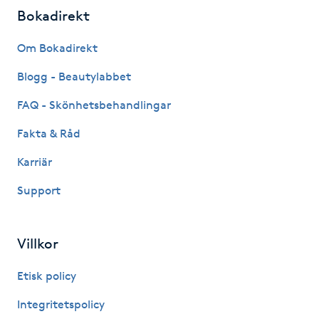
Bokadirekt
IPL hårborttagning
Om Bokadirekt
IR-massage
Blogg - Beautylabbet
J
FAQ - Skönhetsbehandlingar
Japansk massage
Fakta & Råd
K
Karriär
K18
Support
Katun fransar
Villkor
Kemisk peeling
Etisk policy
Keratinbehandling
Integritetspolicy