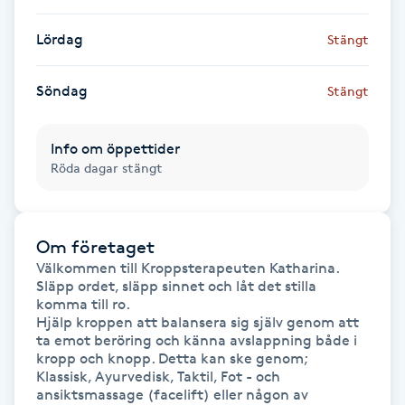
Lördag
Gua Sha-massage
Stängt
H
Söndag
Stängt
Hatha Yoga
Info om öppettider
Headspa
Röda dagar stängt
Healing
Om företaget
Herrklippning
Välkommen till Kroppsterapeuten Katharina.

Släpp ordet, släpp sinnet och låt det stilla 
komma till ro.

HIFU
Hjälp kroppen att balansera sig själv genom att 
ta emot beröring och känna avslappning både i 
kropp och knopp. Detta kan ske genom;

Hollywood Peel
Klassisk, Ayurvedisk, Taktil, Fot - och 
ansiktsmassage (facelift) eller någon av 