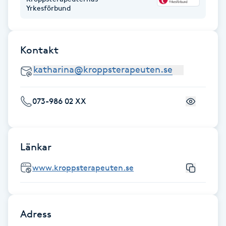
Yrkesförbund
Fransk manikyr
Fransrengöring
Kontakt
Frekvensterapi
Friskvård
073-986 02 XX
Friskvårdsmassage
Länkar
Frisör
www.kroppsterapeuten.se
Funktionsanalys
Färgning
Adress