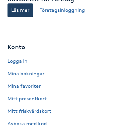
Hårborttagning
Läs mer
Företagsinloggning
Hårbottenbehandling
Hårförlängning
Konto
Hårvård
Logga in
Mina bokningar
Hälsa
Mina favoriter
Hälsprickor
Mitt presentkort
I
Mitt friskvårdskort
Idrottsmassage
Avboka med kod
IPL