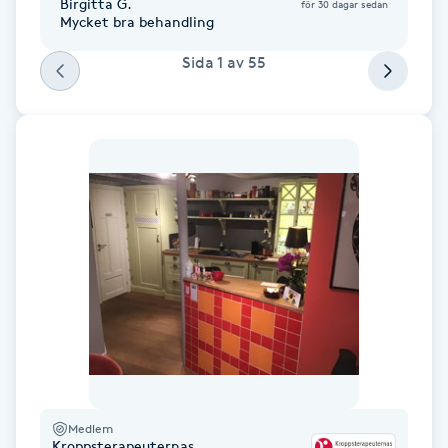
Birgitta G.
för 30 dagar sedan
Fotsvamp
Mycket bra behandling
Sida
1
av
55
Fotvård
Fransar
Fransborttagning
Fransfärgning
Fransförlängning
Fransförlängning Megavolym
Fransförlängning Volym
Medlem
Kroppsterapeuternas