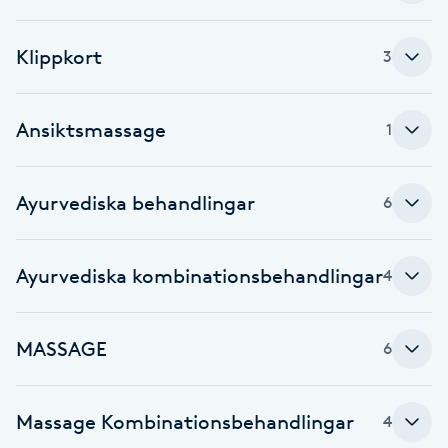
Brynformning
Klippkort
3
Brynfärgning
Ansiktsmassage
1
Brynplockning
Ayurvediska behandlingar
6
Bröllopsuppsättning
C
Ayurvediska kombinationsbehandlingar
4
Celluliter
Coachning
MASSAGE
6
Color correction
Massage Kombinationsbehandlingar
4