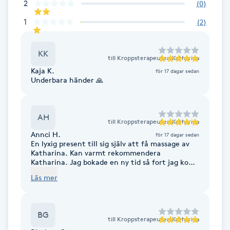
2
(
0
)
F
1
(
2
)
Face framing
KK
till
Kroppsterapeuten Katharina
Faceliftmassage
Kaja K.
för 17 dagar sedan
Underbara händer 🙏
Fet hårbotten
AH
till
Kroppsterapeuten Katharina
Fettreducering
Annci H.
för 17 dagar sedan
En lyxig present till sig själv att få massage av
Katharina. Kan varmt rekommendera
Fibromassage
Katharina. Jag bokade en ny tid så fort jag kom
hem.
Läs mer
Fillers
Fotmassage
BG
till
Kroppsterapeuten Katharina