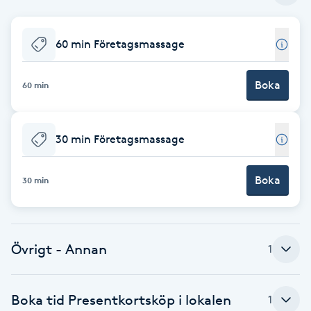
Babylights
60 min Företagsmassage
Balayage
Boka
60 min
Bambumassage
30 min Företagsmassage
Barber
Boka
Barnklippning
30 min
BIAB
Övrigt - Annan
1
Blowout
Bottenfärg
Boka tid Presentkortsköp i lokalen
1