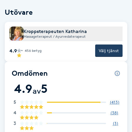
Cryoterapi
D
Utövare
Damklippning
Kroppsterapeuten Katharina
Massageterapeut / Ayurvedaterapeut
Dermapen
4.9
Välj tjänst
456
betyg
Diamantslipning
E
Omdömen
Enzympeeling
4.9
5
av
Extensions
5
(
413
)
4
(
38
)
Extensions borttagning
3
(
3
)
Eyeliner-tatuering