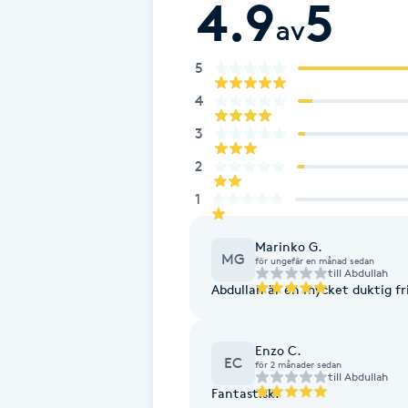
4.9
5
Cryoterapi
av
D
5
Damklippning
4
3
Dermapen
2
Diamantslipning
1
E
Marinko G.
Enzympeeling
MG
för ungefär en månad sedan
till
Abdullah
Abdullah är en mycket duktig fri
Extensions
Enzo C.
Extensions borttagning
EC
för 2 månader sedan
till
Abdullah
Fantastisk!