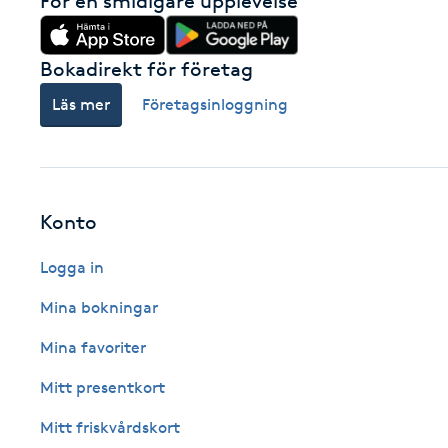
För en smidigare upplevelse
Fotsvamp
Bokadirekt för företag
Fotvård
Läs mer
Företagsinloggning
Fransar
Fransborttagning
Konto
Fransfärgning
Logga in
Mina bokningar
Fransförlängning
Mina favoriter
Fransförlängning Megavolym
Mitt presentkort
Fransförlängning Volym
Mitt friskvårdskort