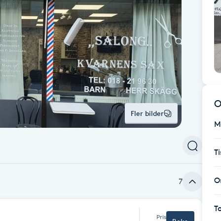
O
Fler bilder
M
T
O
7
T
Pris