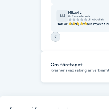
Eyeliner-tatuering
F
Mikael J.
MJ
för 2 månader sedan
till
Abdullah
Face framing
Faceliftmassage
Fet hårbotten
Fettreducering
Om företaget
Kvarnens sax salong är verksamt
Fibromassage
Fillers
Fotmassage