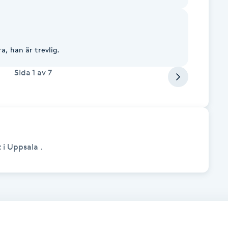
Han är snabb, det blir mycket bra, han är trevlig.
Sida
1
av
7
 i Uppsala .