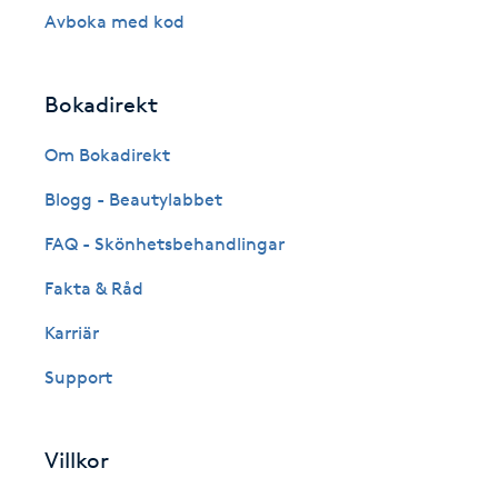
Avboka med kod
Fransk manikyr
Fransrengöring
Bokadirekt
Om Bokadirekt
Frekvensterapi
Blogg - Beautylabbet
Friskvård
FAQ - Skönhetsbehandlingar
Friskvårdsmassage
Fakta & Råd
Karriär
Frisör
Support
Funktionsanalys
Villkor
Färgning