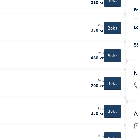
Boka
280 kr
F
Pris
L
Boka
350 kr
S
Pris
Boka
480 kr
K
Pris
Boka
200 kr
Pris
Boka
A
350 kr
Pris