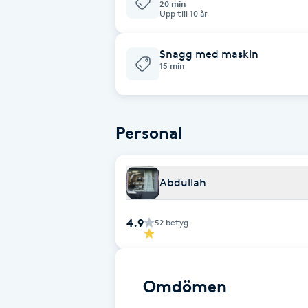
20 min
Upp till 10 år
Brynformning
Snagg med maskin
15 min
Brynfärgning
Brynplockning
Personal
Bröllopsuppsättning
C
Abdullah
Celluliter
4.9
52
betyg
Coachning
Color correction
Omdömen