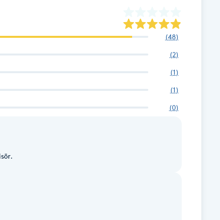
(
48
)
(
2
)
(
1
)
(
1
)
(
0
)
sör.