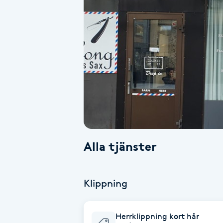
Alternativmedicin
Andningsmassage
Ansiktslyft utan kirurgi
Aromamassage
Ashtanga Yoga
Alla tjänster
Ayurveda
Ayurvedisk Massage
Klippning
Ansiktsbehandling djuprengörande
Herrklippning kort hår
B