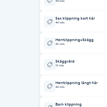
30 min
Babylights
Sax klippning kort hår
40 min
Balayage
Bambumassage
Herrklippning+Skägg
45 min
Barber
Skäggvård
Barnklippning
15 min
BIAB
Herrklippning långt hår
40 min
Blowout
Bottenfärg
Barn klippning