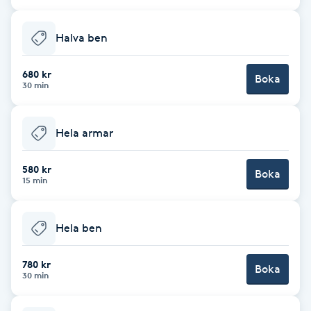
Cryoterapi
D
Halva ben
Damklippning
680 kr
Boka
30 min
Dermapen
Hela armar
Diamantslipning
E
580 kr
Boka
15 min
Enzympeeling
Hela ben
Extensions
780 kr
Boka
Extensions borttagning
30 min
Eyeliner-tatuering