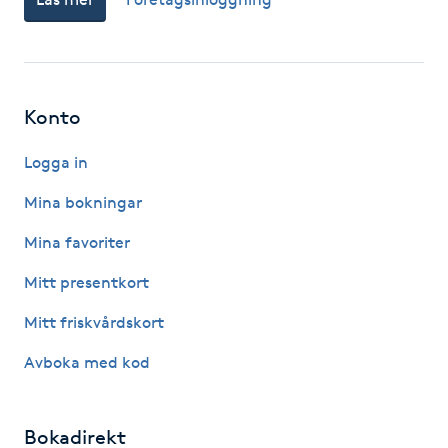
Hårborttagning
Hårbottenbehandling
Konto
Hårförlängning
Logga in
Hårvård
Mina bokningar
Hälsa
Mina favoriter
Mitt presentkort
Hälsprickor
Mitt friskvårdskort
I
Avboka med kod
Idrottsmassage
IPL
Bokadirekt