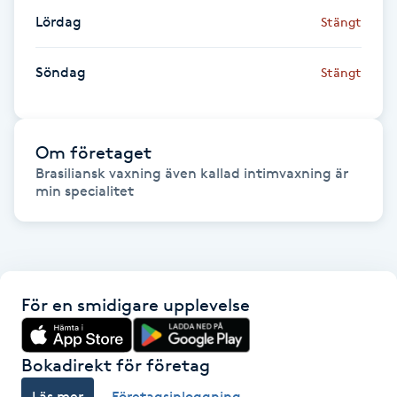
Hot Stone Massage
Lördag
Stängt
Hot yoga
Söndag
Stängt
Hudföryngring
Om företaget
Huduppstramning
Brasiliansk vaxning även kallad intimvaxning är 
min specialitet
Hudvård
Hyaluronsyra
För en smidigare upplevelse
Hyperhidros
Hypnos
Bokadirekt för företag
Läs mer
Företagsinloggning