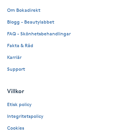
Om Bokadirekt
IPL hårborttagning
Blogg - Beautylabbet
IR-massage
FAQ - Skönhetsbehandlingar
J
Fakta & Råd
Japansk massage
Karriär
K
Support
K18
Villkor
Katun fransar
Etisk policy
Kemisk peeling
Integritetspolicy
Keratinbehandling
Cookies