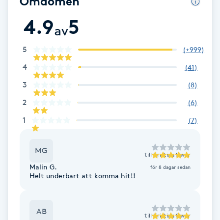
Omdömen
Fotsvamp
4.9
5
av
Fotvård
5
(
+999
)
Fransar
4
(
41
)
3
(
8
)
Fransborttagning
2
(
6
)
Fransfärgning
1
(
7
)
Fransförlängning
MG
till
Kristina Savor
Malin G.
för 8 dagar sedan
Fransförlängning Megavolym
Helt underbart att komma hit!!
Fransförlängning Volym
AB
till
Kristina Savor