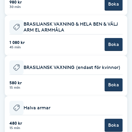
980 kr
Boka
30 min
Brynformning
BRASILIANSK VAXNING & HELA BEN & VÄLJ
Brynfärgning
ARM EL ARMHÅLA
1 080 kr
Brynplockning
Boka
45 min
Bröllopsuppsättning
BRASILIANSK VAXNING (endast för kvinnor)
C
580 kr
Celluliter
Boka
15 min
Coachning
Halva armar
Color correction
480 kr
Boka
15 min