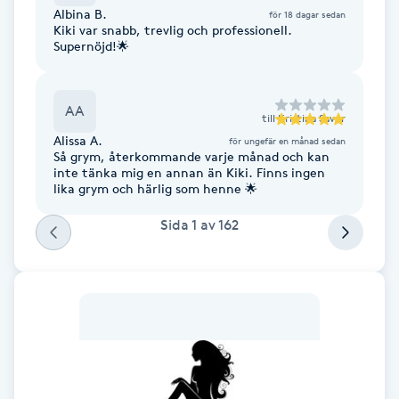
Albina B.
för 18 dagar sedan
Fransk manikyr
Kiki var snabb, trevlig och professionell.
Supernöjd!🌟
Fransrengöring
AA
Frekvensterapi
till
Kristina Savor
Alissa A.
för ungefär en månad sedan
Så grym, återkommande varje månad och kan
Friskvård
inte tänka mig en annan än Kiki. Finns ingen
lika grym och härlig som henne 🌟
Friskvårdsmassage
Sida
1
av
162
Frisör
Funktionsanalys
Färgning