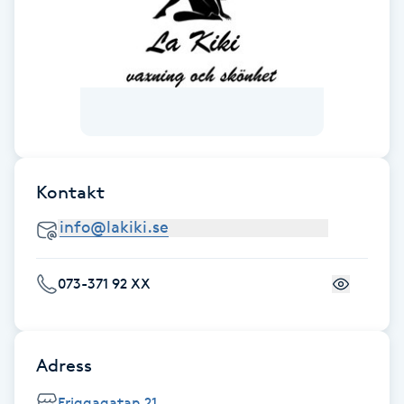
Föning
G
Gel naglar
Gelenaglar
Kontakt
Gellack
Gellack med förstärkning
073-371 92 XX
Gravidmassage
Gravidyoga
Adress
Gruppträning
Friggagatan 21