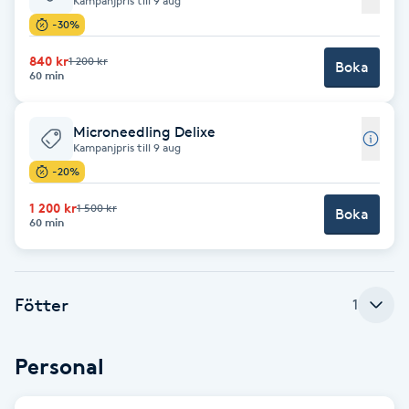
Kampanjpris till 9 aug
-30%
Babylights
840 kr
1 200 kr
Boka
60 min
Balayage
Microneedling Delixe
Bambumassage
Kampanjpris till 9 aug
-20%
Barber
1 200 kr
1 500 kr
Boka
60 min
Barnklippning
BIAB
Fötter
1
Blowout
Personal
Bottenfärg