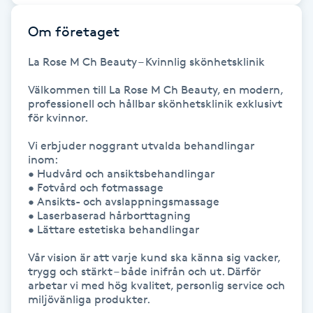
Föning
Om företaget
G
La Rose M Ch Beauty – Kvinnlig skönhetsklinik

Gel naglar
Välkommen till La Rose M Ch Beauty, en modern, 
professionell och hållbar skönhetsklinik exklusivt 
Gelenaglar
för kvinnor.

Vi erbjuder noggrant utvalda behandlingar 
Gellack
inom:

• Hudvård och ansiktsbehandlingar

Gellack med förstärkning
• Fotvård och fotmassage

• Ansikts- och avslappningsmassage

• Laserbaserad hårborttagning

Gravidmassage
• Lättare estetiska behandlingar

Vår vision är att varje kund ska känna sig vacker, 
Gravidyoga
trygg och stärkt – både inifrån och ut. Därför 
arbetar vi med hög kvalitet, personlig service och 
miljövänliga produkter.

Gruppträning