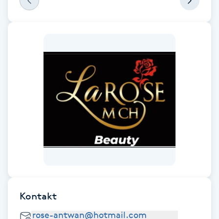
F
Face framing
Faceliftmassage
Fet hårbotten
Fettreducering
Fibromassage
Fillers
Kontakt
Fotmassage