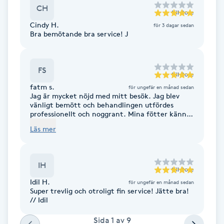
Cryoterapi
CH
till
Rose
D
Cindy H.
för 3 dagar sedan
Bra bemötande bra service! J
Damklippning
Dermapen
FS
till
Rose
fatm s.
för ungefär en månad sedan
Jag är mycket nöjd med mitt besök. Jag blev
Diamantslipning
vänligt bemött och behandlingen utfördes
E
professionellt och noggrant. Mina fötter känns
mycket bättre efter behandlingen, och jag
Läs mer
uppskattade den lugna och trevliga atmosfären.
Enzympeeling
Jag kan varmt rekommendera rose 🌹
IH
Extensions
till
Rose
Idil H.
för ungefär en månad sedan
Super trevlig och otroligt fin service! Jätte bra!
Extensions borttagning
// Idil
Sida
1
av
9
Eyeliner-tatuering