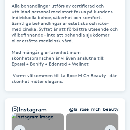
Alla behandlingar utförs av certifierad och 
utbildad personal med stort fokus på kundens 
Gua Sha-massage
individuella behov, säkerhet och komfort.

H
Samtliga behandlingar är estetiska och icke-
medicinska. Syftet är att förbättra utseende och 
välbefinnande – inte att behandla sjukdomar 
Hatha Yoga
eller ersätta medicinsk vård.

Headspa
Med mångårig erfarenhet inom 
skönhetsbranschen är vi även anslutna till:

Epassi • Benify • Edenred • Wellnet

Healing
 Varmt välkommen till La Rose M Ch Beauty – där 
Herrklippning
HIFU
Instagram
@
la_rose_mch_beauty
Hollywood Peel