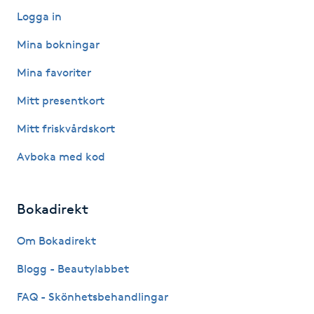
Hårborttagning
Logga in
Mina bokningar
Hårbottenbehandling
Mina favoriter
Hårförlängning
Mitt presentkort
Hårvård
Mitt friskvårdskort
Avboka med kod
Hälsa
Hälsprickor
Bokadirekt
I
Om Bokadirekt
Idrottsmassage
Blogg - Beautylabbet
FAQ - Skönhetsbehandlingar
IPL