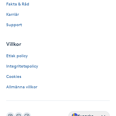
Fakta & Råd
IPL hårborttagning
Karriär
IR-massage
Support
J
Villkor
Japansk massage
K
Etisk policy
K18
Integritetspolicy
Cookies
Katun fransar
Allmänna villkor
Kemisk peeling
Keratinbehandling