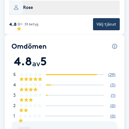
Rose
Brynformning
4.8
Välj tjänst
33
betyg
Brynfärgning
Brynplockning
Omdömen
4.8
5
Bröllopsuppsättning
av
C
5
(
29
)
Celluliter
4
(
3
)
3
(
1
)
Coachning
2
(
0
)
Color correction
1
(
0
)