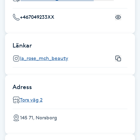
Fotsvamp
+467049233XX
Fotvård
Fransar
Länkar
la_rose_mch_beauty
Fransborttagning
Fransfärgning
Adress
Fransförlängning
Tors väg 2
Fransförlängning Megavolym
145 71, Norsborg
Fransförlängning Volym