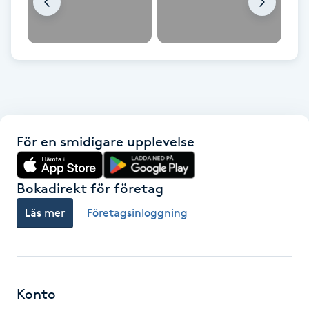
Hot Stone Massage
Hot yoga
Hudföryngring
Huduppstramning
För en smidigare upplevelse
Hudvård
Bokadirekt för företag
Hyaluronsyra
Läs mer
Företagsinloggning
Hyperhidros
Hypnos
Konto