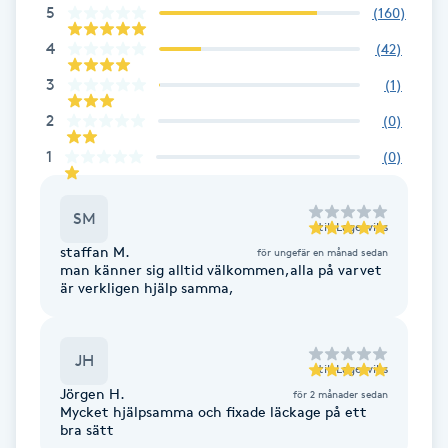
Cryoterapi
5
(
160
)
D
4
(
42
)
Damklippning
3
(
1
)
2
(
0
)
Dermapen
1
(
0
)
Diamantslipning
SM
E
till
Lagerviks
staffan M.
för ungefär en månad sedan
man känner sig alltid välkommen,alla på varvet
Enzympeeling
är verkligen hjälp samma,
Extensions
JH
till
Lagerviks
Extensions borttagning
Jörgen H.
för 2 månader sedan
Mycket hjälpsamma och fixade läckage på ett
bra sätt
Eyeliner-tatuering