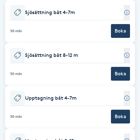
Babylights
Sjösättning båt 4-7m
Balayage
Boka
30 min
Bambumassage
Sjösättning båt 8-12 m
Barber
Boka
30 min
Barnklippning
Upptagning båt 4-7m
BIAB
Blowout
Boka
30 min
Bottenfärg