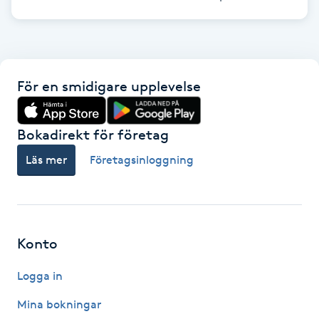
Gua Sha-massage
H
För en smidigare upplevelse
Hatha Yoga
Headspa
Bokadirekt för företag
Läs mer
Företagsinloggning
Healing
Herrklippning
Konto
HIFU
Logga in
Hollywood Peel
Mina bokningar