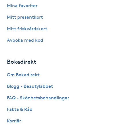
Hot Stone Massage
Mina favoriter
Mitt presentkort
Hot yoga
Mitt friskvårdskort
Hudföryngring
Avboka med kod
Huduppstramning
Bokadirekt
Hudvård
Om Bokadirekt
Hyaluronsyra
Blogg - Beautylabbet
FAQ - Skönhetsbehandlingar
Hyperhidros
Fakta & Råd
Hypnos
Karriär