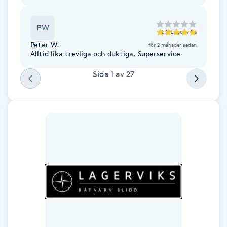
F
PW
till
Lagerviks
Face framing
Peter W.
för 2 månader sedan
Alltid lika trevliga och duktiga. Superservice
Faceliftmassage
Sida
1
av
27
Fet hårbotten
Fettreducering
Fibromassage
Fillers
Fotmassage