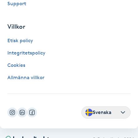
Support
Hårborttagning
Hårbottenbehandling
Villkor
Hårförlängning
Etisk policy
Integritetspolicy
Hårvård
Cookies
Hälsa
Allmänna villkor
Hälsprickor
I
Svenska
Idrottsmassage
IPL