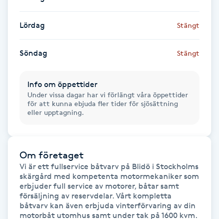
Föning
Lördag
G
Stängt
Gel naglar
Söndag
Stängt
Gelenaglar
Info om öppettider
Under vissa dagar har vi förlängt våra öppettider
Gellack
för att kunna ebjuda fler tider för sjösättning
eller upptagning.
Gellack med förstärkning
Om företaget
Gravidmassage
Vi är ett fullservice båtvarv på Blidö i Stockholms 
skärgård med kompetenta motormekaniker som 
Gravidyoga
erbjuder full service av motorer, båtar samt 
försäljning av reservdelar. Vårt kompletta 
båtvarv kan även erbjuda vinterförvaring av din 
Gruppträning
motorbåt utomhus samt under tak på 1600 kvm. 