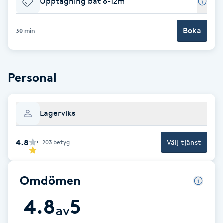
Upptagning båt 8-12m
Brynformning
Boka
30 min
Brynfärgning
Brynplockning
Personal
Bröllopsuppsättning
Lagerviks
C
Celluliter
4.8
Välj tjänst
203
betyg
Coachning
Omdömen
Color correction
4.8
5
av