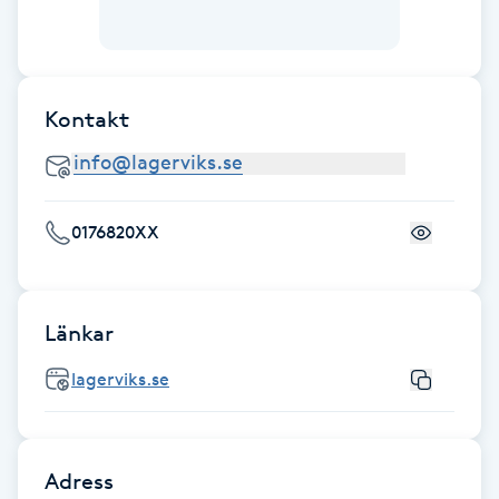
Fotsvamp
Fotvård
Kontakt
Fransar
Fransborttagning
0176820XX
Fransfärgning
Länkar
Fransförlängning
lagerviks.se
Fransförlängning Megavolym
Fransförlängning Volym
Adress