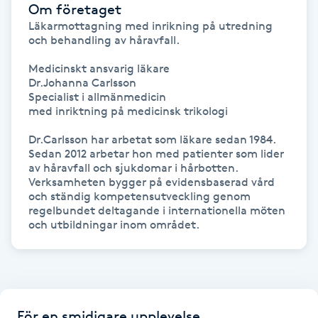
Om företaget
Fotsvamp
Läkarmottagning med inrikning på utredning 
och behandling av håravfall.  

Fotvård
Medicinskt ansvarig läkare

Dr.Johanna Carlsson

Fransar
Specialist i allmänmedicin 

med inriktning på medicinsk trikologi

Fransborttagning
Dr.Carlsson har arbetat som läkare sedan 1984. 
Sedan 2012 arbetar hon med patienter som lider 
av håravfall och sjukdomar i hårbotten. 
Fransfärgning
Verksamheten bygger på evidensbaserad vård 
och ständig kompetensutveckling genom 
regelbundet deltagande i internationella möten 
Fransförlängning
Fransförlängning Megavolym
Fransförlängning Volym
För en smidigare upplevelse