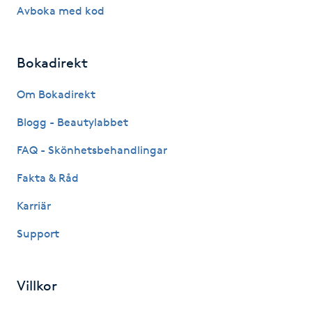
Avboka med kod
Föning
G
Bokadirekt
Gel naglar
Om Bokadirekt
Gelenaglar
Blogg - Beautylabbet
Gellack
FAQ - Skönhetsbehandlingar
Fakta & Råd
Gellack med förstärkning
Karriär
Gravidmassage
Support
Gravidyoga
Villkor
Gruppträning