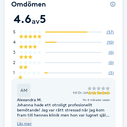
Omdömen
Brynformning
4.6
5
av
Brynfärgning
5
(
37
)
Brynplockning
4
(
10
)
3
(
0
)
Bröllopsuppsättning
2
(
0
)
C
1
(
3
)
Celluliter
AM
till
Dr.Johanna Carlsson
Coachning
Alexandra M.
för 8 månader sedan
Johanna hade ett otroligt profesionellt
bemötande! Jag var rätt stressad när jag kom
Color correction
fram till hennes klinik men hon var lugnet självt
så det smittade av sig till mig. Jag har haft
Läs mer
håravfall som jag försökt få ordning på genom