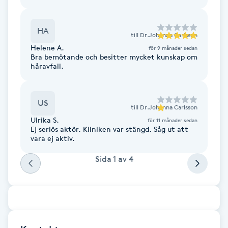
Cryoterapi
olika sätt som varit fel och Johanna kunde
verkligen ge rätt syn på flera saker! Jag ser fram
D
emot att ha fortsatt kontakt med Johanna och
HA
kan verkligen rekommendera henne!
till
Dr.Johanna Carlsson
Damklippning
Helene A.
för 9 månader sedan
Bra bemötande och besitter mycket kunskap om
håravfall.
Dermapen
Diamantslipning
US
till
Dr.Johanna Carlsson
E
Ulrika S.
för 11 månader sedan
Ej seriös aktör. Kliniken var stängd. Såg ut att
vara ej aktiv.
Enzympeeling
Sida
1
av
4
Extensions
Extensions borttagning
Eyeliner-tatuering