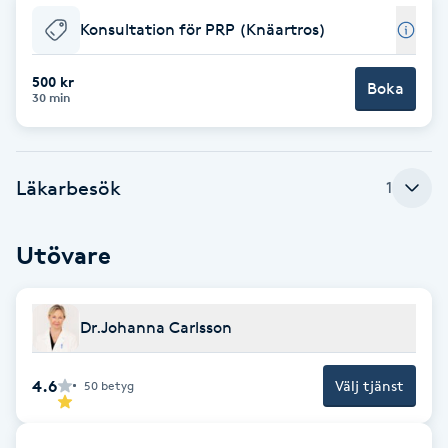
Konsultation för PRP (Knäartros)
Babylights
500 kr
Boka
Balayage
30 min
Bambumassage
Läkarbesök
1
Barber
Utövare
Barnklippning
BIAB
Dr.Johanna Carlsson
Blowout
4.6
Välj tjänst
50
betyg
Bottenfärg