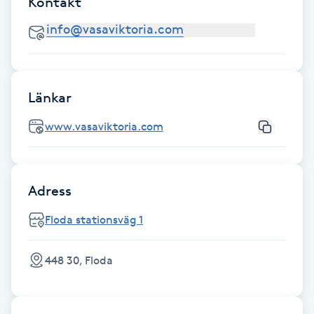
Kontakt
F
Face framing
Faceliftmassage
Länkar
www.vasaviktoria.com
Fet hårbotten
Fettreducering
Adress
Fibromassage
Floda stationsväg 1
Fillers
448 30, Floda
Fotmassage