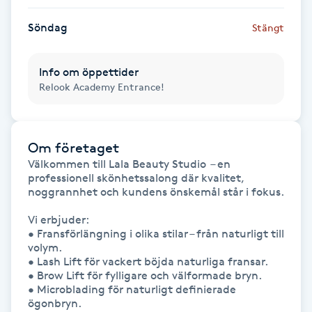
Föning
Söndag
Stängt
G
Gel naglar
Info om öppettider
Relook Academy Entrance!
Gelenaglar
Om företaget
Gellack
Välkommen till Lala Beauty Studio  – en 
professionell skönhetssalong där kvalitet, 
Gellack med förstärkning
noggrannhet och kundens önskemål står i fokus.

Vi erbjuder:

Gravidmassage
• Fransförlängning i olika stilar – från naturligt till 
volym.

• Lash Lift för vackert böjda naturliga fransar.

Gravidyoga
• Brow Lift för fylligare och välformade bryn.

• Microblading för naturligt definierade 
ögonbryn.

Gruppträning