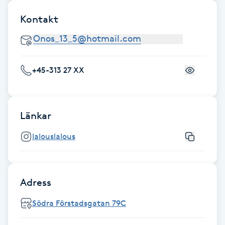
Fotsvamp
Kontakt
Fotvård
Fransar
+45-313 27 XX
Fransborttagning
Länkar
Fransfärgning
lalouslalous
Fransförlängning
Fransförlängning Megavolym
Adress
Södra Förstadsgatan 79C
Fransförlängning Volym