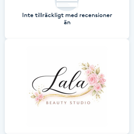
F
Inte tillräckligt med recensioner
än
Face framing
Faceliftmassage
Fet hårbotten
Fettreducering
Fibromassage
Fillers
Fotmassage