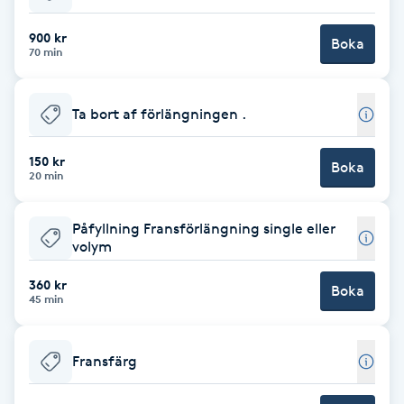
Babylights
900 kr
Boka
70 min
Balayage
Ta bort af förlängningen .
Bambumassage
150 kr
Boka
20 min
Barber
Påfyllning Fransförlängning single eller
Barnklippning
volym
BIAB
360 kr
Boka
45 min
Blowout
Fransfärg
Bottenfärg