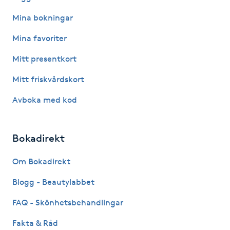
Hot Stone Massage
Mina bokningar
Hot yoga
Mina favoriter
Mitt presentkort
Hudföryngring
Mitt friskvårdskort
Huduppstramning
Avboka med kod
Hudvård
Bokadirekt
Hyaluronsyra
Om Bokadirekt
Hyperhidros
Blogg - Beautylabbet
FAQ - Skönhetsbehandlingar
Hypnos
Fakta & Råd