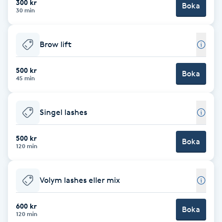
300 kr
Boka
30 min
Brynformning
Brow lift
Brynfärgning
500 kr
Brynplockning
Boka
45 min
Bröllopsuppsättning
Singel lashes
C
500 kr
Celluliter
Boka
120 min
Coachning
Volym lashes eller mix
Color correction
600 kr
Boka
120 min