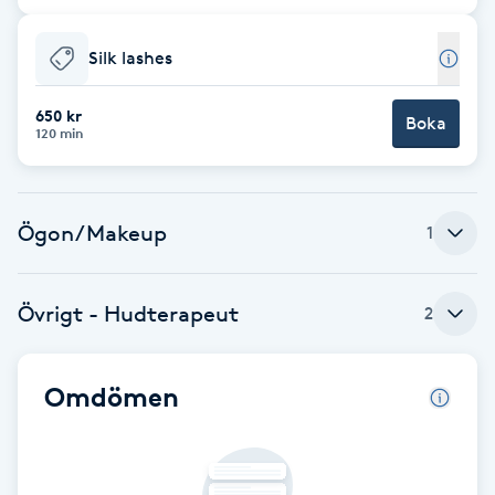
Cryoterapi
D
Silk lashes
Damklippning
650 kr
Boka
120 min
Dermapen
Diamantslipning
Ögon/Makeup
1
E
Enzympeeling
Övrigt - Hudterapeut
2
Extensions
Omdömen
Extensions borttagning
Eyeliner-tatuering