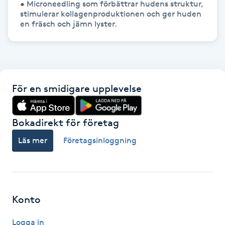
• Microneedling som förbättrar hudens struktur, 
stimulerar kollagenproduktionen och ger huden 
Gua Sha-massage
en fräsch och jämn lyster.
H
Hatha Yoga
För en smidigare upplevelse
Headspa
Healing
Bokadirekt för företag
Läs mer
Företagsinloggning
Herrklippning
HIFU
Konto
Hollywood Peel
Logga in