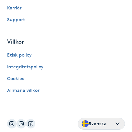
Hårborttagning
Karriär
Support
Hårbottenbehandling
Hårförlängning
Villkor
Hårvård
Etisk policy
Integritetspolicy
Hälsa
Cookies
Hälsprickor
Allmäna villkor
I
Idrottsmassage
Svenska
IPL