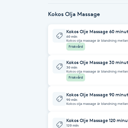
varma oljan ger en extra känsla av kom
Fransk manikyr
Kokos Olja Massage
Fransrengöring
Kokos Olje Massage 60 minu
60 min
Frekvensterapi
Kokos olja massage är blandning mella
bidrar att ge din hud näring, hjälpa m
Friskvård
förhindrar även dermatit.
Friskvård
Kokos Olje Massage 30 minu
30 min
Kokos olja massage är blandning mella
Friskvårdsmassage
bidrar att ge din hud näring, hjälpa m
Friskvård
förhindrar även dermatit.
Frisör
Kokos Olje Massage 90 minu
90 min
Funktionsanalys
Kokos olja massage är blandning mella
bidrar att ge din hud näring, hjälpa m
förhindrar även dermatit.
Färgning
Kokos Olje Massage 120 minu
120 min