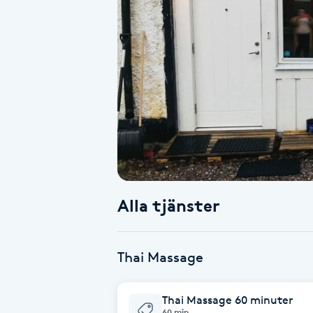
Alternativmedicin
Andningsmassage
Ansiktslyft utan kirurgi
Aromamassage
Ashtanga Yoga
Alla tjänster
Ayurveda
Ayurvedisk Massage
Thai Massage
Ansiktsbehandling djuprengörande
Thai Massage 60 minuter
B
60 min