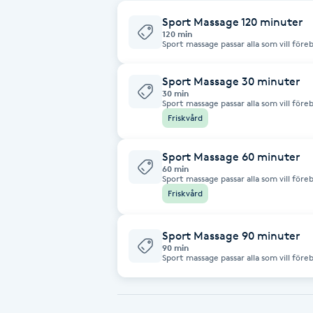
Sport Massage 120 minuter
Brynformning
120 min
Sport massage passar alla som vill för
och skador. Behandlingen fokuserar på
stretching, tryck, djupgående massage 
Brynfärgning
Sport Massage 30 minuter
30 min
Sport massage passar alla som vill för
Brynplockning
och skador. Behandlingen fokuserar på
Friskvård
stretching, tryck, djupgående massage 
Bröllopsuppsättning
Sport Massage 60 minuter
60 min
C
Sport massage passar alla som vill för
och skador. Behandlingen fokuserar på
Friskvård
stretching, tryck, djupgående massage 
Celluliter
Sport Massage 90 minuter
Coachning
90 min
Sport massage passar alla som vill för
och skador. Behandlingen fokuserar på
stretching, tryck, djupgående massage 
Color correction