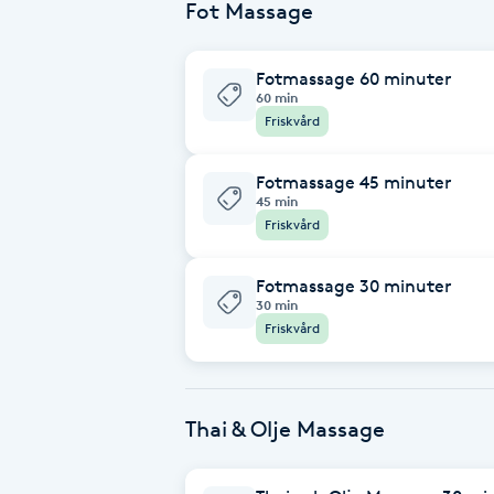
Fot Massage
Cryoterapi
D
Fotmassage 60 minuter
60 min
Damklippning
Friskvård
Dermapen
Fotmassage 45 minuter
45 min
Diamantslipning
Friskvård
E
Fotmassage 30 minuter
30 min
Enzympeeling
Friskvård
Extensions
Thai & Olje Massage
Extensions borttagning