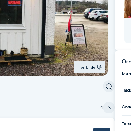
Ord
Fler bilder
Mån
Tisd
Ons
4
Tor