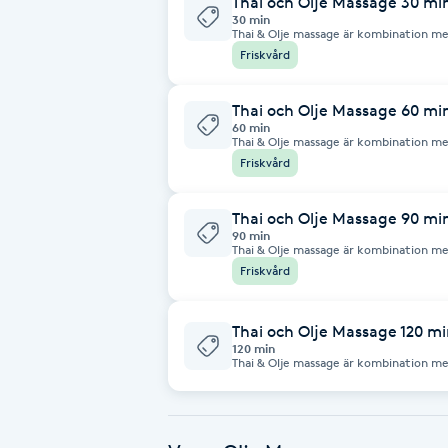
Thai och Olje Massage 30 mi
Eyeliner-tatuering
30 min
Thai & Olje massage är kombination me
F
som vill slappna av. Under behandlinge
Friskvård
Face framing
Thai och Olje Massage 60 mi
60 min
Faceliftmassage
Thai & Olje massage är kombination me
som vill slappna av. Under behandlinge
Friskvård
Fet hårbotten
Thai och Olje Massage 90 mi
90 min
Thai & Olje massage är kombination me
Fettreducering
som vill slappna av. Under behandlinge
Friskvård
Fibromassage
Thai och Olje Massage 120 m
120 min
Fillers
Thai & Olje massage är kombination me
dig som vill slappna av. Under behandl
Fotmassage