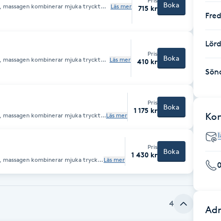
Pris
Boka
a, massagen kombinerar mjuka tryckt
Läs mer
715 kr
lindrar spänningar. Under behandlingen
Fre
Lör
Pris
Boka
a, massagen kombinerar mjuka tryckt
Läs mer
410 kr
lindrar spänningar. Under behandlingen
Sön
Pris
Boka
1 175 kr
Ko
a, massagen kombinerar mjuka tryckt
Läs mer
lindrar spänningar. Under behandlingen
Pris
Boka
1 430 kr
a, massagen kombinerar mjuka tryckt
Läs mer
lindrar spänningar. Under behandlingen
4
Adr