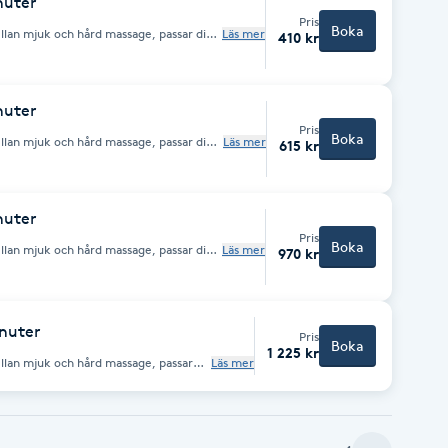
nuter
Pris
Boka
llan mjuk och hård massage, passar dig
Läs mer
410 kr
n används Olje och tigerbalsam.
nuter
Pris
Boka
llan mjuk och hård massage, passar dig
Läs mer
615 kr
n används Olje och tigerbalsam.
nuter
Pris
Boka
llan mjuk och hård massage, passar dig
Läs mer
970 kr
n används Olje och tigerbalsam.
inuter
Pris
Boka
1 225 kr
llan mjuk och hård massage, passar
Läs mer
ingen används Olje och tigerbalsam.