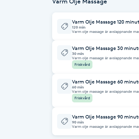
Varm Olje Massage
Fotsvamp
Varm Olje Massage 120 minu
Fotvård
120 min
Varm olje massage är avslappnande ma
uppvärmad massage olja som bidra till 
spänningar och stimulera blodcirkulati
Fransar
varma oljan ger en extra känsla av kom
Varm Olje Massage 30 minut
30 min
Varm olje massage är avslappnande ma
Fransborttagning
uppvärmad massage olja som bidra till 
Friskvård
spänningar och stimulera blodcirkulati
varma oljan ger en extra känsla av kom
Fransfärgning
Varm Olje Massage 60 minut
60 min
Varm olje massage är avslappnande ma
Fransförlängning
uppvärmad massage olja som bidra till 
Friskvård
spänningar och stimulera blodcirkulati
varma oljan ger en extra känsla av kom
Fransförlängning Megavolym
Varm Olje Massage 90 minut
90 min
Varm olje massage är avslappnande ma
Fransförlängning Volym
uppvärmad massage olja som bidra till 
spänningar och stimulera blodcirkulati