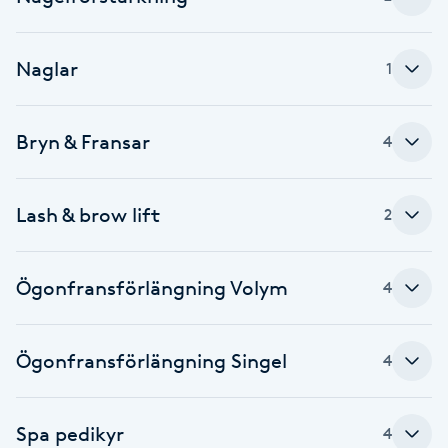
Cryoterapi
D
Naglar
1
Damklippning
Bryn & Fransar
Dermapen
4
Diamantslipning
Lash & brow lift
2
E
Enzympeeling
Ögonfransförlängning Volym
4
Extensions
Ögonfransförlängning Singel
4
Extensions borttagning
Spa pedikyr
4
Eyeliner-tatuering