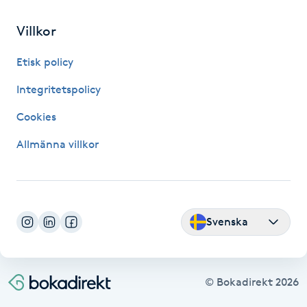
IPL hårborttagning
Villkor
Etisk policy
IR-massage
J
Integritetspolicy
Cookies
Japansk massage
K
Allmänna villkor
K18
Katun fransar
Svenska
Kemisk peeling
© Bokadirekt
2026
Keratinbehandling