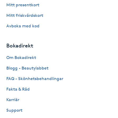
Hårborttagning
Mitt presentkort
Mitt friskvårdskort
Hårbottenbehandling
Avboka med kod
Hårförlängning
Bokadirekt
Hårvård
Om Bokadirekt
Hälsa
Blogg - Beautylabbet
Hälsprickor
FAQ - Skönhetsbehandlingar
I
Fakta & Råd
Idrottsmassage
Karriär
Support
IPL