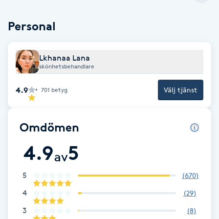
F
Personal
Face framing
Lkhanaa Lana
Faceliftmassage
skönhetsbehandlare
4.9
Välj tjänst
701
betyg
Fet hårbotten
Fettreducering
Omdömen
4.9
5
Fibromassage
av
Fillers
5
(
670
)
4
(
29
)
Fotmassage
3
(
8
)