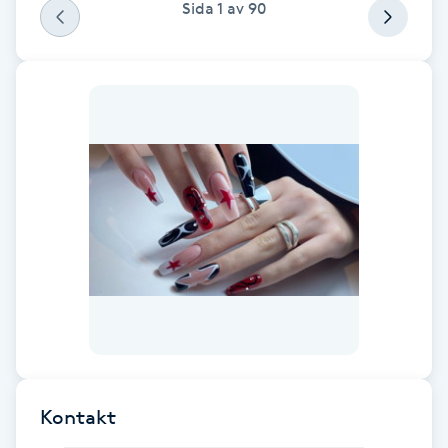
Sida
1
av
90
Fransk manikyr
Fransrengöring
Frekvensterapi
Friskvård
Friskvårdsmassage
Frisör
Funktionsanalys
Färgning
Kontakt