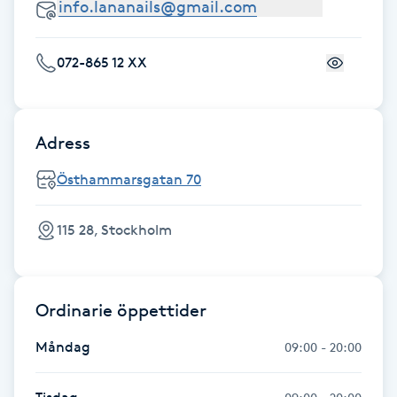
Föning
G
072-865 12 XX
Gel naglar
Gelenaglar
Adress
Östhammarsgatan 70
Gellack
115 28, Stockholm
Gellack med förstärkning
Gravidmassage
Ordinarie öppettider
Gravidyoga
Måndag
09:00 - 20:00
Gruppträning