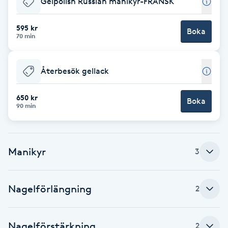
Gelpolish Russian manikyr-FRANSK
Brynformning
595 kr
Boka
70 min
Brynfärgning
Återbesök gellack
Brynplockning
650 kr
Boka
Bröllopsuppsättning
90 min
C
Celluliter
Manikyr
3
Coachning
Nagelförlängning
2
Color correction
Nagelförstärkning
2