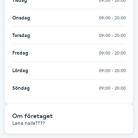
Tisdag
09:00 - 20:00
Gua Sha-massage
Onsdag
09:00 - 20:00
H
Torsdag
09:00 - 20:00
Hatha Yoga
Fredag
09:00 - 20:00
Headspa
Lördag
09:00 - 20:00
Healing
Söndag
09:00 - 20:00
Herrklippning
HIFU
Om företaget
Lana nails????
Hollywood Peel