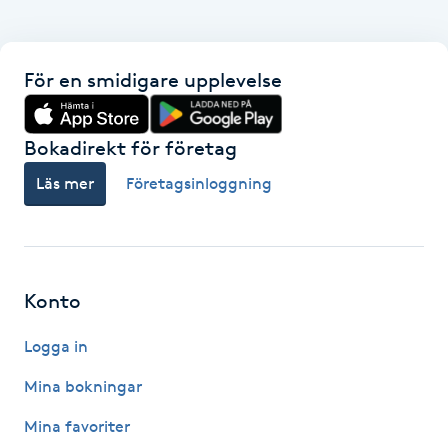
Hot Stone Massage
Hot yoga
För en smidigare upplevelse
Hudföryngring
Bokadirekt för företag
Huduppstramning
Läs mer
Företagsinloggning
Hudvård
Hyaluronsyra
Konto
Logga in
Hyperhidros
Mina bokningar
Hypnos
Mina favoriter