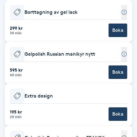
Babylights
Borttagning av gel lack
Balayage
299 kr
Boka
30 min
Bambumassage
Gelpolish Russian manikyr nytt
Barber
595 kr
Boka
60 min
Barnklippning
Extra design
BIAB
195 kr
Blowout
Boka
20 min
Bottenfärg