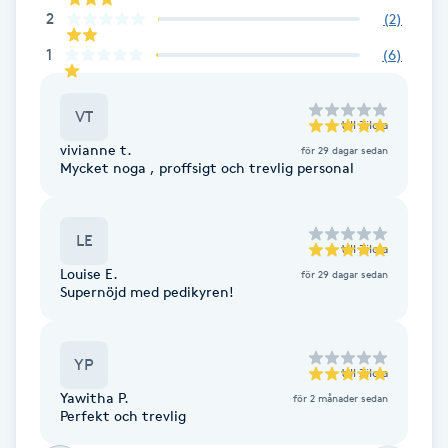
2
(
2
)
Fotsvamp
1
(
6
)
Fotvård
VT
till
Zilola
Fransar
vivianne t.
för 29 dagar sedan
Mycket noga , proffsigt och trevlig personal
Fransborttagning
LE
Fransfärgning
till
Zilola
Louise E.
för 29 dagar sedan
Supernöjd med pedikyren!
Fransförlängning
Fransförlängning Megavolym
YP
till
Zilola
Yawitha P.
för 2 månader sedan
Fransförlängning Volym
Perfekt och trevlig