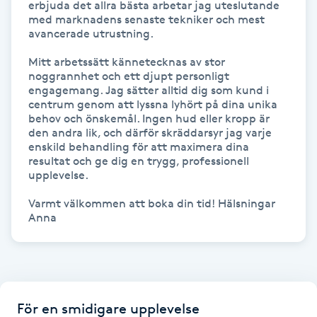
erbjuda det allra bästa arbetar jag uteslutande 
med marknadens senaste tekniker och mest 
IPL hårborttagning
avancerade utrustning.

Mitt arbetssätt kännetecknas av stor 
IR-massage
noggrannhet och ett djupt personligt 
J
engagemang. Jag sätter alltid dig som kund i 
centrum genom att lyssna lyhört på dina unika 
behov och önskemål. Ingen hud eller kropp är 
Japansk massage
den andra lik, och därför skräddarsyr jag varje 
K
enskild behandling för att maximera dina 
resultat och ge dig en trygg, professionell 
upplevelse. 

K18
Varmt välkommen att boka din tid! Hälsningar 
Anna 
Katun fransar
Kemisk peeling
Keratinbehandling
För en smidigare upplevelse