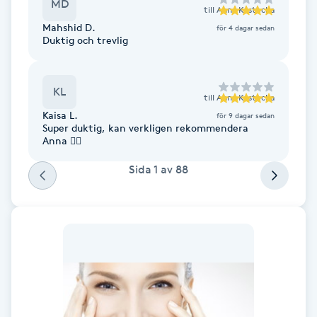
MD
till
Anna Kostecka
Föning
Mahshid D.
för 4 dagar sedan
G
Duktig och trevlig
Gel naglar
KL
till
Anna Kostecka
Gelenaglar
Kaisa L.
för 9 dagar sedan
Super duktig, kan verkligen rekommendera
Anna 👌🏻
Gellack
Sida
1
av
88
Gellack med förstärkning
Gravidmassage
Gravidyoga
Gruppträning