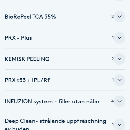
Cryoterapi
D
BioRePeel TCA 35%
2
Damklippning
PRX - Plus
1
Dermapen
Diamantslipning
KEMISK PEELING
2
E
PRX t33 + IPL/Rf
1
Enzympeeling
Extensions
INFUZION system - filler utan nålar
4
Extensions borttagning
Deep Clean- strålande uppfräschning
1
av huden
Eyeliner-tatuering