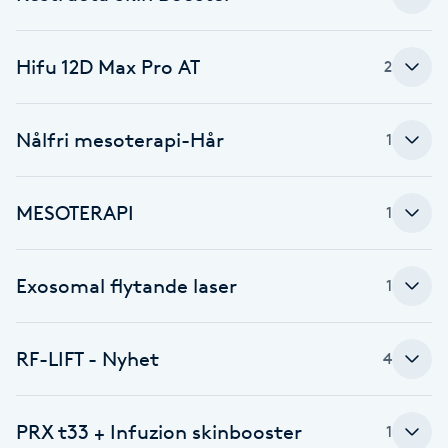
Brynformning
Hifu 12D Max Pro AT
2
Brynfärgning
Nålfri mesoterapi-Hår
1
Brynplockning
Bröllopsuppsättning
MESOTERAPI
1
C
Exosomal flytande laser
Celluliter
1
Coachning
RF-LIFT - Nyhet
4
Color correction
PRX t33 + Infuzion skinbooster
1