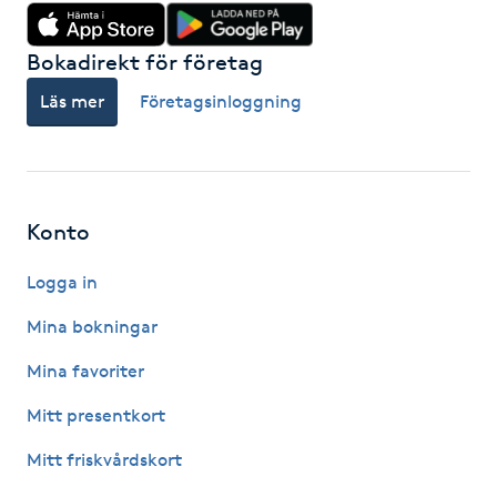
Kinesiologi
Bokadirekt för företag
Kinesisk medicin
Läs mer
Företagsinloggning
Kiropraktik
Klangmassage
Konto
Klippning
Logga in
Mina bokningar
Klippning & Slingor
Mina favoriter
Klippning ungdom
Mitt presentkort
Mitt friskvårdskort
Koppningsmassage