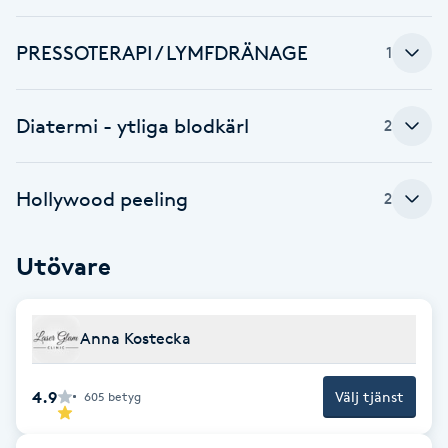
Fotsvamp
PRESSOTERAPI / LYMFDRÄNAGE
1
Fotvård
Diatermi - ytliga blodkärl
2
Fransar
Fransborttagning
Hollywood peeling
2
Fransfärgning
Utövare
Fransförlängning
Anna Kostecka
Fransförlängning Megavolym
4.9
Välj tjänst
605
betyg
Fransförlängning Volym