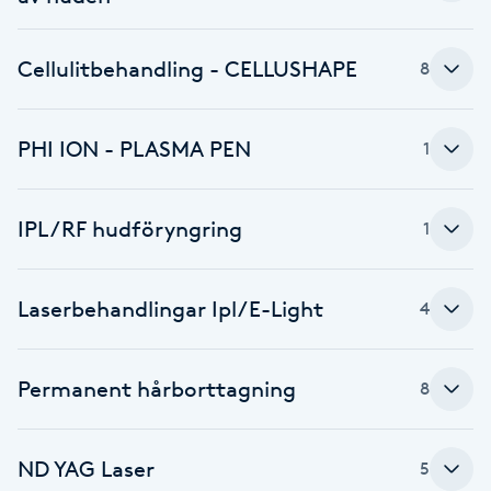
F
Cellulitbehandling - CELLUSHAPE
8
Face framing
Faceliftmassage
PHI ION - PLASMA PEN
1
Fet hårbotten
IPL/RF hudföryngring
1
Fettreducering
Laserbehandlingar Ipl/E-Light
4
Fibromassage
Permanent hårborttagning
8
Fillers
Fotmassage
ND YAG Laser
5