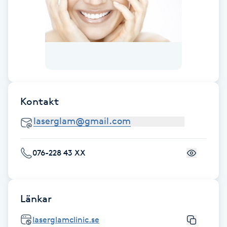
Gua Sha-massage
H
Hatha Yoga
Headspa
Kontakt
Healing
Herrklippning
076-228 43 XX
HIFU
Länkar
Hollywood Peel
laserglamclinic.se