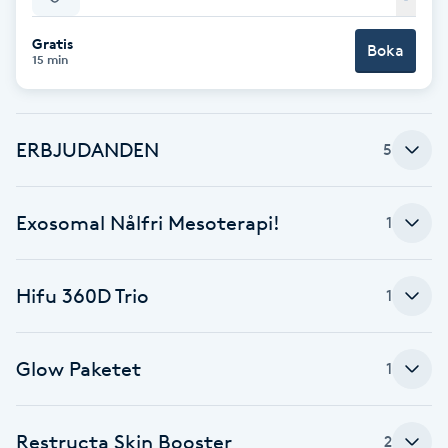
Babylights
Gratis
Boka
15 min
Balayage
ERBJUDANDEN
Bambumassage
5
Barber
Exosomal Nålfri Mesoterapi!
1
Barnklippning
Hifu 360D Trio
1
BIAB
Glow Paketet
1
Blowout
Bottenfärg
Restructa Skin Booster
2