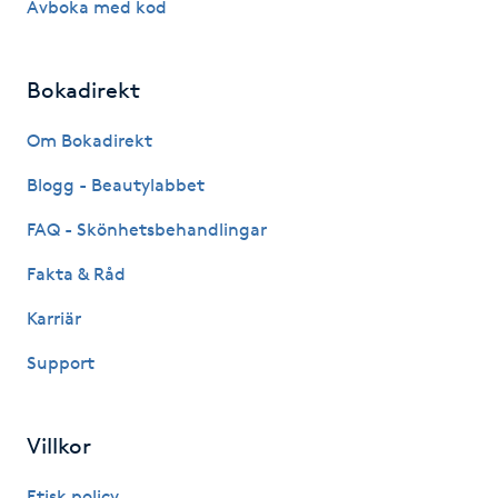
Avboka med kod
Kosmetisk tatuering
Bokadirekt
Kostrådgivning
Om Bokadirekt
Kroppsinpackning
Blogg - Beautylabbet
Kroppspeeling
FAQ - Skönhetsbehandlingar
Fakta & Råd
Käkledsbehandling
Karriär
Kärlbehandling
Support
L
Laserbehandling
Villkor
Lashlift Keratin
Etisk policy