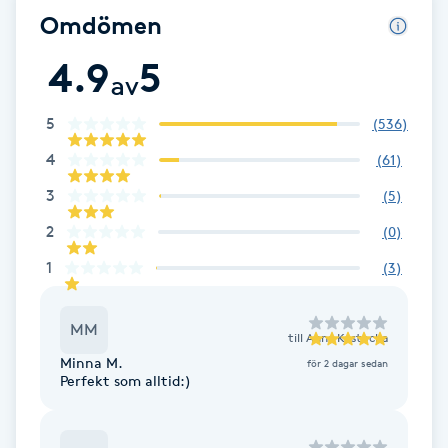
Fransk manikyr
Omdömen
4.9
5
Fransrengöring
av
5
(
536
)
Frekvensterapi
4
(
61
)
Friskvård
3
(
5
)
2
(
0
)
Friskvårdsmassage
1
(
3
)
Frisör
MM
till
Anna Kostecka
Funktionsanalys
Minna M.
för 2 dagar sedan
Perfekt som alltid:)
Färgning