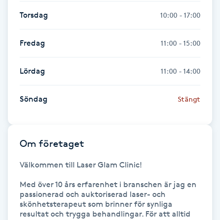
Hårborttagning
Torsdag
10:00 - 17:00
Hårbottenbehandling
Fredag
11:00 - 15:00
Hårförlängning
Lördag
11:00 - 14:00
Hårvård
Söndag
Stängt
Hälsa
Om företaget
Hälsprickor
I
Välkommen till Laser Glam Clinic! 

Idrottsmassage
Med över 10 års erfarenhet i branschen är jag en 
passionerad och auktoriserad laser- och 
skönhetsterapeut som brinner för synliga 
IPL
resultat och trygga behandlingar. För att alltid 