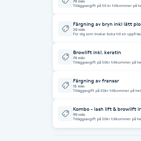
70 min
Tilläggsavgift på 50 kr tillkommer på h
17:00. Väljer ni en tid med tilläggsavgi
Babylights
bokning. Hållbarhet ca 5-8 veckor Keratin används i ett vårdande syfte
på behandlingsområde innan slutförd b
Färgning av bryn inkl lätt plo
20 min
Balayage
För dig som önskar boka till en uppfrä
och uppstädning runt brynen. Funkar utmärkt a
behandling utförs som fransförlägning
Bambumassage
Browlift inkl. keratin
70 min
Tilläggsavgift på 50kr tillkommer på he
Barber
vid 17:00. Väljer ni en tid med tilläggsa
genomförd bokning. Hållbarhet :3-6 veckor Lätt plock och styling ingår
Keratin används i ett vårdande syfte 
slutförd behandling.
Färgning av fransar
Barnklippning
15 min
Tilläggavgift på 50kr tillkommer på hel
vid 17:00. Väljer ni en tid med tilläggsa
genomförd bokning.
BIAB
Kombo - lash lift & browlift i
90 min
Tilläggsavgift på 50kr tillkommer på h
Blowout
kvällstider vid 17:00. Väljer ni en tid me
innan genomförd bokning. Lätt plock och styling ingår Keratin
används i ett vårdande syfte på behan
behandling.
Bottenfärg