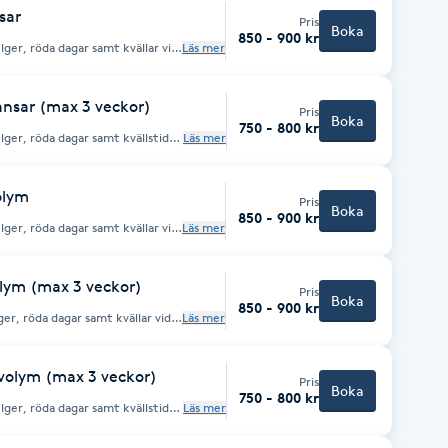
sar
Pris
Boka
850 - 900 kr
Läs mer
ft ser ni slutpris innan genomförd
ingen
ransar (max 3 veckor)
Pris
Boka
750 - 800 kr
lger, röda dagar samt kvällstider
Läs mer
vgift ser ni slutpris innan
kas inom loppet av tre veckor
olym
Pris
sförlägning på varje öga annars
Boka
850 - 900 kr
Läs mer
ft ser ni slutpris innan genomförd
ingen
volym (max 3 veckor)
Pris
Boka
850 - 900 kr
ger, röda dagar samt kvällar vid
Läs mer
ft ser ni slutpris innan genomförd
 inom loppet av tre veckor annars
g volym (max 3 veckor)
Pris
å varje öga annars räknas det ett
Boka
750 - 800 kr
på fransar redan gjorda hos mig.
lger, röda dagar samt kvällstider
Läs mer
vgift ser ni slutpris innan