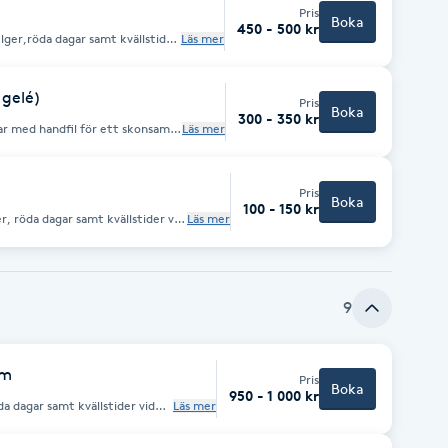
Pris
Boka
450 - 500 kr
elger,röda dagar samt kvällstider
Läs mer
gift ser ni slutpris innan
elelack på naturlig nagel tillägg av stenar 25kr per nagel
 gelé)
Pris
Boka
300 - 350 kr
utar med handfil för ett skonsamt
Läs mer
d tilläggsavgift ser ni slutpris
Pris
Boka
100 - 150 kr
r, röda dagar samt kvällstider vid
Läs mer
ift ser ni slutpris innan genomförd
9
ym
Pris
Boka
950 - 1 000 kr
da dagar samt kvällstider vid
Läs mer
t ser ni slutpris innan
n smink till behandlingen