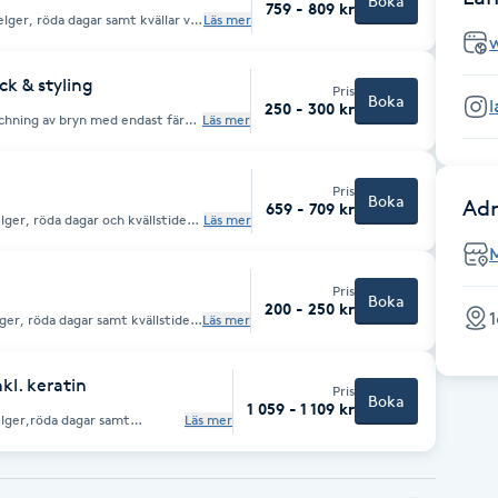
Boka
759 - 809 kr
elger, röda dagar samt kvällar vid
Läs mer
ft ser ni slutpris innan genomförd
ehandling.
ck & styling
Pris
Boka
250 - 300 kr
schning av bryn med endast färg
Läs mer
tt boka medans annan
 etc.
Pris
Boka
Adr
659 - 709 kr
lger, röda dagar och kvällstider
Läs mer
vgift ser ni slutpris innan
på behandlingsområde innan
Pris
Boka
200 - 250 kr
ger, röda dagar samt kvällstider
Läs mer
vgift ser ni slutpris innan
nkl. keratin
Pris
Boka
1 059 - 1 109 kr
elger,röda dagar samt
Läs mer
d tilläggsavgift ser ni slutpris
dlingsområde innan slutförd