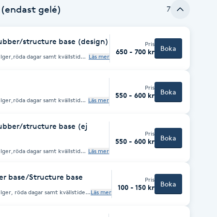
 (endast gelé)
7
bber/structure base (design)
Pris
Boka
650 - 700 kr
elger,röda dagar samt kvällstider
Läs mer
gift ser ni slutpris innan
ed lite längd. Vill du ha en
gen för dig. Kom utan
Pris
trukturerad manikyrär
Boka
550 - 600 kr
elger,röda dagar samt kvällstider
Läs mer
 tillägg av stenar 25kr per
gift ser ni slutpris innan
bber/structure base (ej
på naturlig
Pris
Boka
550 - 600 kr
elger,röda dagar samt kvällstider
Läs mer
gift ser ni slutpris innan
ed lite längd. Vill du ha en
er base/Structure base
gen för dig. Kom utan
Pris
Boka
trukturerad manikyr är
100 - 150 kr
mmenderat inom 3-3,5 veckor. tillägg av stenar 25kr per nagel
lger, röda dagar samt kvällstider
Läs mer
vgift ser ni slutpris innan
agning av gellack från annan behandlare