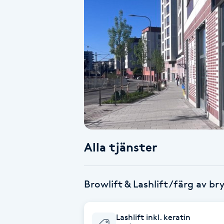
Alternativmedicin
Andningsmassage
Ansiktslyft utan kirurgi
Aromamassage
Ashtanga Yoga
Alla tjänster
Ayurveda
Ayurvedisk Massage
Browlift & Lashlift /färg av br
Ansiktsbehandling djuprengörande
Lashlift inkl. keratin
B