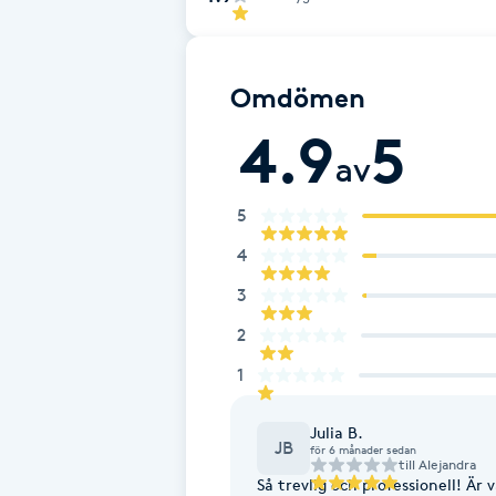
Fransk manikyr
Omdömen
Fransrengöring
4.9
5
Frekvensterapi
av
5
Friskvård
4
Friskvårdsmassage
3
2
Frisör
1
Funktionsanalys
Julia B.
JB
för 6 månader sedan
Färgning
till
Alejandra
Så trevlig och professionell! Är