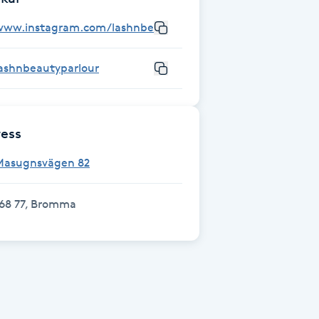
www.instagram.com/lashnbeautyparlour
lashnbeautyparlour
ess
Masugnsvägen 82
168 77, Bromma