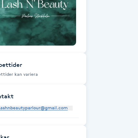
ettider
ttider kan variera
ntakt
kar