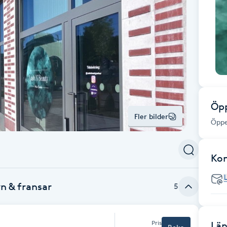
Öpp
Fler bilder
Öppe
Ko
yn & fransar
5
Pris
Län