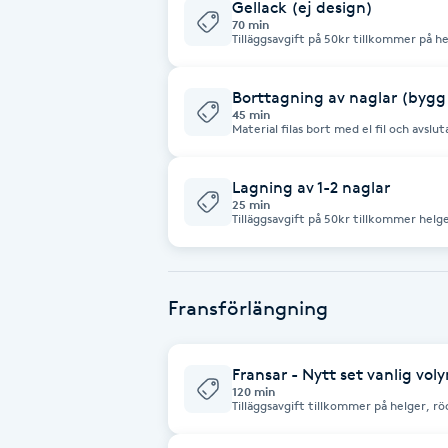
Gellack (ej design)
Cryoterapi
70 min
Tilläggsavgift på 50kr tillkommer på h
D
vid 17:00 Väljer ni en tid med tilläggsav
genomförd bokning. Ingår valfri färg av gelé lack Kom utan nagellack
på naglarna. Återbesök av Gelé lack är rekommenderat inom 2,5
Damklippning
veckor. G
Borttagning av naglar (bygg
45 min
Material filas bort med el fil och avsl
resultat. Tilläggsavgift på 50kr tillkommer på helger, röda dagar samt
Dermapen
kvällstider vid 17:00. Väljer ni en tid me
innan genomförd bokning.
Lagning av 1-2 naglar
Diamantslipning
25 min
Tilläggsavgift på 50kr tillkommer helge
17:00 . Väljer ni en tid med tilläggsavg
E
bokning. Notera att det kan ta längre tid om en hel nagel ska byggas
om på nytt. Lagning av 1-2 nagel
Enzympeeling
Fransförlängning
Extensions
Fransar - Nytt set vanlig vol
120 min
Extensions borttagning
Tilläggsavgift tillkommer på helger, rö
17:00. Väljer ni en tid med tilläggsavgif
genomförd bokning. Kom uta