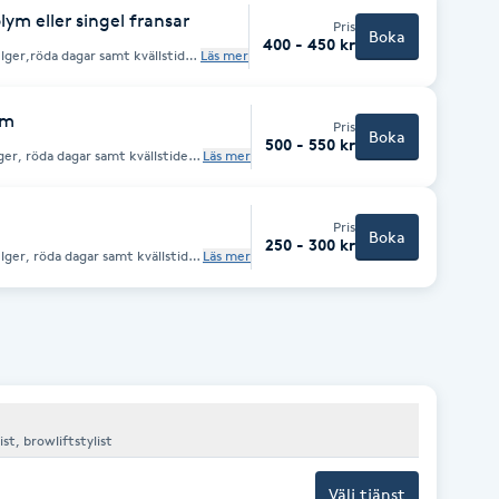
kas inom loppet av tre veckor
lym eller singel fransar
Pris
sförlägning på varje öga annars
Boka
400 - 450 kr
elger,röda dagar samt kvällstider
Läs mer
vgift ser ni slutpris innan
 utväxt rensas då fokus är att
rna måste vara gjorda hos mig
ym
Pris
Boka
500 - 550 kr
ger, röda dagar samt kvällstider
Läs mer
vgift ser ni slutpris innan
 utväxt rensas då fokus är att
rna måste vara gjorda hos mig
Pris
Boka
250 - 300 kr
lger, röda dagar samt kvällstider
Läs mer
vgift ser ni slutpris innan
e skonsamt
lan borrtagning och nytt set
ist, browliftstylist
Välj tjänst