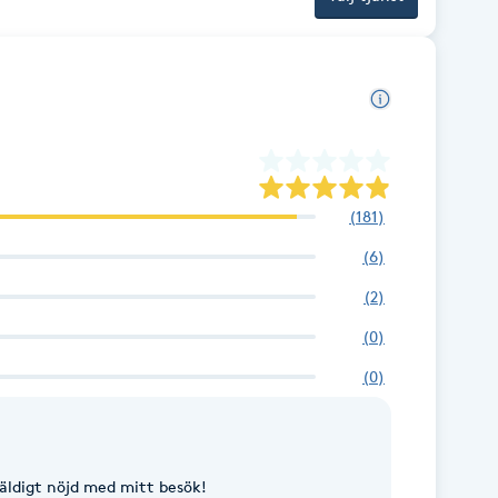
(
181
)
(
6
)
(
2
)
(
0
)
(
0
)
 väldigt nöjd med mitt besök!