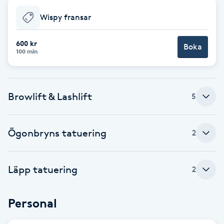
Cryoterapi
Wispy fransar
D
Damklippning
600 kr
Boka
100 min
Dermapen
Browlift & Lashlift
5
Diamantslipning
E
Ögonbryns tatuering
2
Enzympeeling
Extensions
Läpp tatuering
2
Extensions borttagning
Personal
Eyeliner-tatuering