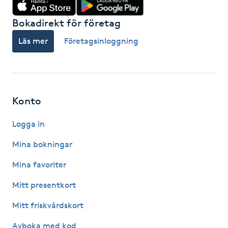
Bokadirekt för företag
Gua Sha-massage
H
Läs mer
Företagsinloggning
Hatha Yoga
Headspa
Konto
Healing
Logga in
Mina bokningar
Herrklippning
Mina favoriter
HIFU
Mitt presentkort
Mitt friskvårdskort
Hollywood Peel
Avboka med kod