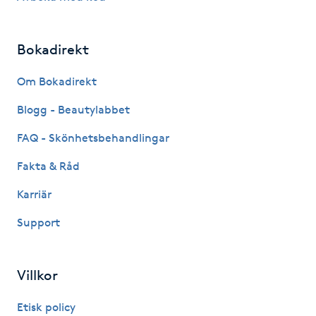
Hot Stone Massage
Bokadirekt
Hot yoga
Om Bokadirekt
Hudföryngring
Blogg - Beautylabbet
Huduppstramning
FAQ - Skönhetsbehandlingar
Fakta & Råd
Hudvård
Karriär
Hyaluronsyra
Support
Hyperhidros
Villkor
Hypnos
Etisk policy