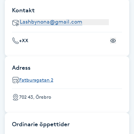
Fotsvamp
Kontakt
Fotvård
Fransar
+XX
Fransborttagning
Adress
Fransfärgning
Fatbursgatan 2
Fransförlängning
702 43, Örebro
Fransförlängning Megavolym
Fransförlängning Volym
Ordinarie öppettider