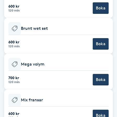
600 kr
Boka
Babylights
120 min
Balayage
Brunt wet set
Bambumassage
600 kr
Boka
120 min
Barber
Mega volym
Barnklippning
700 kr
Boka
120 min
BIAB
Blowout
Mix fransar
Bottenfärg
600 kr
Boka