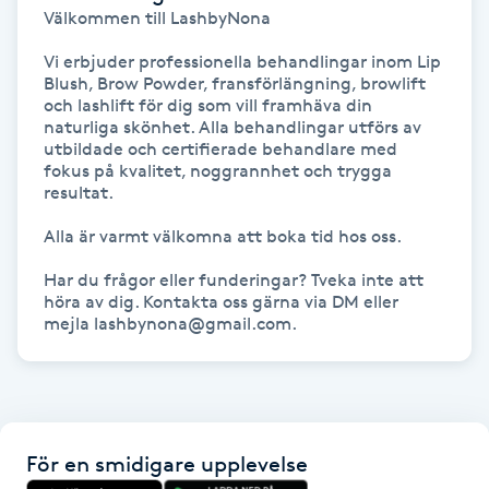
Välkommen till LashbyNona 

Föning
G
Vi erbjuder professionella behandlingar inom Lip 
Blush, Brow Powder, fransförlängning, browlift 
och lashlift för dig som vill framhäva din 
Gel naglar
naturliga skönhet. Alla behandlingar utförs av 
utbildade och certifierade behandlare med 
Gelenaglar
fokus på kvalitet, noggrannhet och trygga 
resultat.

Gellack
Alla är varmt välkomna att boka tid hos oss.

Har du frågor eller funderingar? Tveka inte att 
Gellack med förstärkning
höra av dig. Kontakta oss gärna via DM eller 
mejla lashbynona@gmail.com.
Gravidmassage
Gravidyoga
För en smidigare upplevelse
Gruppträning