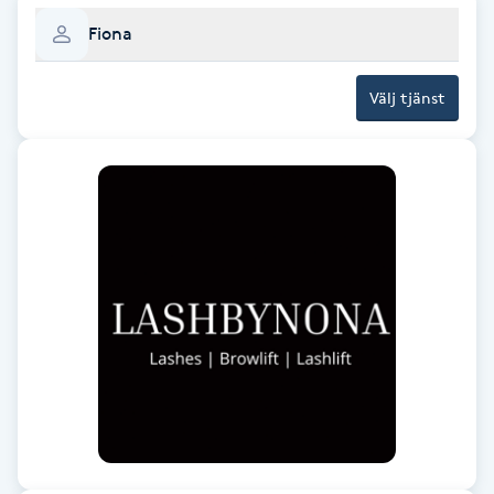
F
Fiona
Face framing
Välj tjänst
Faceliftmassage
Fet hårbotten
Fettreducering
Fibromassage
Fillers
Fotmassage