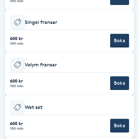
100 min
Brynformning
Singel fransar
Brynfärgning
600 kr
Boka
100 min
Brynplockning
Bröllopsuppsättning
Volym fransar
C
600 kr
Boka
100 min
Celluliter
Coachning
Wet set
Color correction
600 kr
Boka
100 min