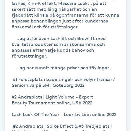
lashes, Kim-K effekt, Mascara Look... på ett 
Hot Stone Massage
säkert sätt med lång hållbarhet och en 
fjäderlätt känsla på ögonfransarna för att kunna 
Hot yoga
anpassa behandlingen just efter kundernas 
önskemål och förutsättningar. 

Hudföryngring
     Jag utför även Lashlift och Browlift med 
kvalitetsprodukter som är skonsamma och 
anpassas efter varje kunds behov och 
Huduppstramning
förutsättningar.

     Jag har vunnit många priser och tävlingar : 

Hudvård
 #1 Förstaplats i bade singel- och volymfransar / 
Seniorniva på SM i Göteborg 2022

Hyaluronsyra
#2 Andraplats i Light Volume - Expert

Hyperhidros
Beauty Tournament online, USA 2022

Lash Look Of The Year - Look by Linn online 2022

Hypnos
 #2 Andraplats i Spike Effect & #3 Tredjeplats i 