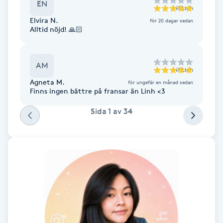
EN
till
Linh
Fotsvamp
Elvira N.
för 20 dagar sedan
Alltid nöjd! 🙏🏻
Fotvård
AM
Fransar
till
Linh
Agneta M.
för ungefär en månad sedan
Finns ingen bättre på fransar än Linh <3
Fransborttagning
Sida
1
av
34
Fransfärgning
Fransförlängning
Fransförlängning Megavolym
Fransförlängning Volym