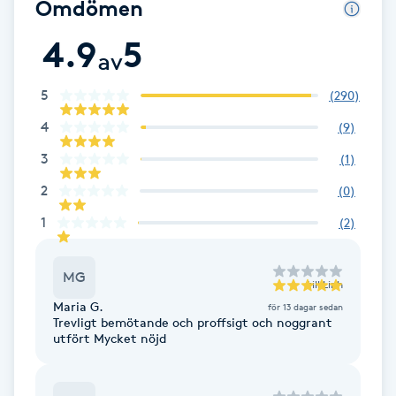
Omdömen
F
4.9
5
av
Face framing
5
(
290
)
Faceliftmassage
4
(
9
)
3
(
1
)
Fet hårbotten
2
(
0
)
Fettreducering
1
(
2
)
Fibromassage
MG
till
Linh
Maria G.
för 13 dagar sedan
Fillers
Trevligt bemötande och proffsigt och noggrant
utfört Mycket nöjd
Fotmassage