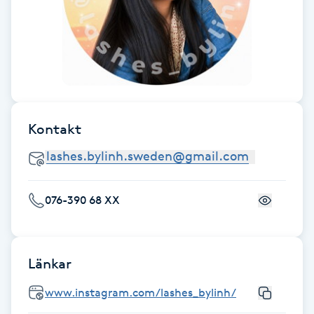
Fransk manikyr
Fransrengöring
Frekvensterapi
Kontakt
Friskvård
Friskvårdsmassage
076-390 68 XX
Frisör
Funktionsanalys
Länkar
Färgning
www.instagram.com/lashes_bylinh/