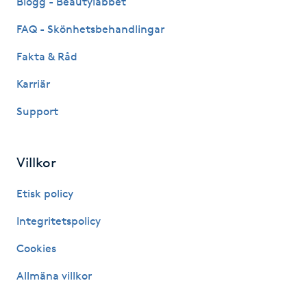
Blogg - Beautylabbet
Kinesiologi
FAQ - Skönhetsbehandlingar
Fakta & Råd
Kinesisk medicin
Karriär
Kiropraktik
Support
Klangmassage
Villkor
Klippning
Etisk policy
Klippning & Slingor
Integritetspolicy
Cookies
Klippning ungdom
Allmäna villkor
Koppningsmassage