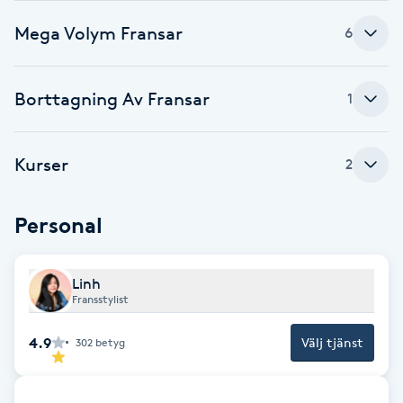
Cryoterapi
Mega Volym Fransar
D
6
Damklippning
Borttagning Av Fransar
1
Dermapen
Kurser
2
Diamantslipning
E
Personal
Enzympeeling
Linh
Extensions
Fransstylist
4.9
Välj tjänst
302
betyg
Extensions borttagning
Eyeliner-tatuering