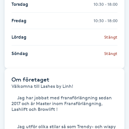
Torsdag
10:30 - 18:00
Gua Sha-massage
Fredag
10:30 - 18:00
H
Hatha Yoga
Lördag
Stängt
Headspa
Söndag
Stängt
Healing
Om företaget
Herrklippning
Välkomna till Lashes by Linh! 

     Jag har jobbat med fransförlängning sedan 
HIFU
2017 och är Master inom Fransförlängning, 
Lashlift och Browlift !

Hollywood Peel
     Jag utför olika stilar så som Trendy- och wispy 