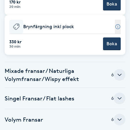
170 kr
Boka
20 min
Brynformning
Brynfärgning inkl plock
Brynfärgning
330 kr
Brynplockning
Boka
30 min
Bröllopsuppsättning
C
Mixade fransar / Naturliga
6
Volymfransar / Wispy effekt
Celluliter
Singel Fransar / Flat lashes
6
Coachning
Color correction
Volym Fransar
6