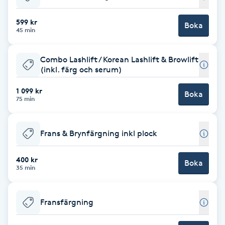
Babylights
599 kr
Boka
45 min
Balayage
Combo Lashlift / Korean Lashlift & Browlift
(inkl. färg och serum)
Bambumassage
1 099 kr
Boka
75 min
Barber
Barnklippning
Frans & Brynfärgning inkl plock
BIAB
400 kr
Boka
35 min
Blowout
Fransfärgning
Bottenfärg