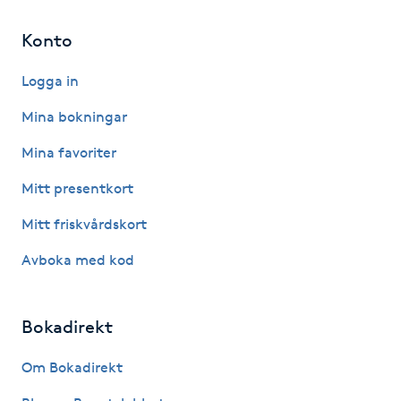
IPL hårborttagning
Konto
Logga in
IR-massage
J
Mina bokningar
Mina favoriter
Japansk massage
K
Mitt presentkort
Mitt friskvårdskort
K18
Avboka med kod
Katun fransar
Bokadirekt
Kemisk peeling
Om Bokadirekt
Keratinbehandling