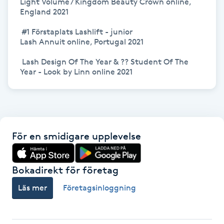
Light Volume / Kingdom Beauty Crown online, 
Hårborttagning
England 2021

 #1 Förstaplats Lashlift - junior

Hårbottenbehandling
Lash Annuit online, Portugal 2021

 Lash Design Of The Year & ?? Student Of The 
Hårförlängning
Hårvård
Hälsa
För en smidigare upplevelse
Hälsprickor
I
Bokadirekt för företag
Idrottsmassage
Läs mer
Företagsinloggning
IPL