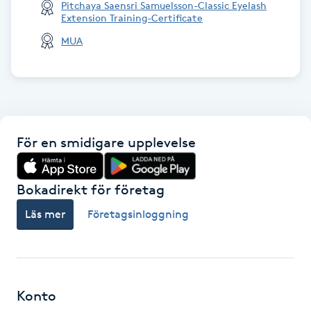
Pitchaya Saensri Samuelsson-Classic Eyelash
Extension Training-Certificate
Kosmetisk tatuering
MUA
Kostrådgivning
Kroppsinpackning
Kroppspeeling
För en smidigare upplevelse
Käkledsbehandling
Bokadirekt för företag
Kärlbehandling
Läs mer
Företagsinloggning
L
Laserbehandling
Konto
Lashlift Keratin