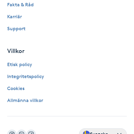
Fakta & Råd
M
Karriär
Makeup
Support
Manikyr & Pedikyr
Villkor
Massage
Etisk policy
Medial vägledning
Integritetspolicy
Cookies
Medicinsk massage
Allmänna villkor
Meditation
Medium