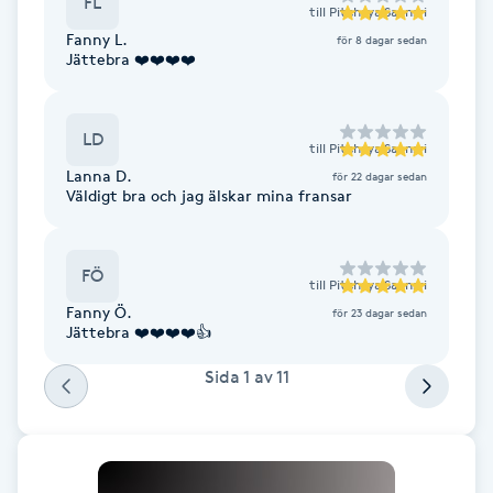
FL
till
Pitchaya Saensri
Föning
Fanny L.
för 8 dagar sedan
G
Jättebra ❤️❤️❤️❤️
Gel naglar
LD
till
Pitchaya Saensri
Gelenaglar
Lanna D.
för 22 dagar sedan
Väldigt bra och jag älskar mina fransar
Gellack
FÖ
till
Pitchaya Saensri
Gellack med förstärkning
Fanny Ö.
för 23 dagar sedan
Jättebra ❤️❤️❤️❤️👍
Gravidmassage
Sida
1
av
11
Gravidyoga
Gruppträning