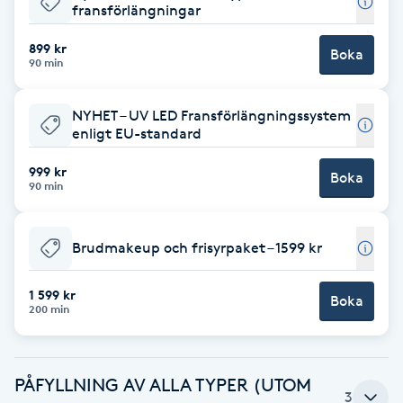
fransförlängningar
Brynformning
899 kr
Boka
90 min
Brynfärgning
NYHET – UV LED Fransförlängningssystem
Brynplockning
enligt EU-standard
999 kr
Boka
Bröllopsuppsättning
90 min
C
Brudmakeup och frisyrpaket – 1599 kr
Celluliter
1 599 kr
Boka
Coachning
200 min
Color correction
PÅFYLLNING AV ALLA TYPER (UTOM
3