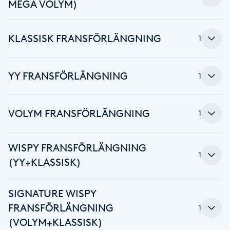
Cryoterapi
MEGA VOLYM)
D
KLASSISK FRANSFÖRLÄNGNING
1
Damklippning
Dermapen
YY FRANSFÖRLÄNGNING
1
Diamantslipning
VOLYM FRANSFÖRLÄNGNING
1
E
Enzympeeling
WISPY FRANSFÖRLÄNGNING
1
(YY+KLASSISK)
Extensions
SIGNATURE WISPY
Extensions borttagning
FRANSFÖRLÄNGNING
1
(VOLYM+KLASSISK)
Eyeliner-tatuering