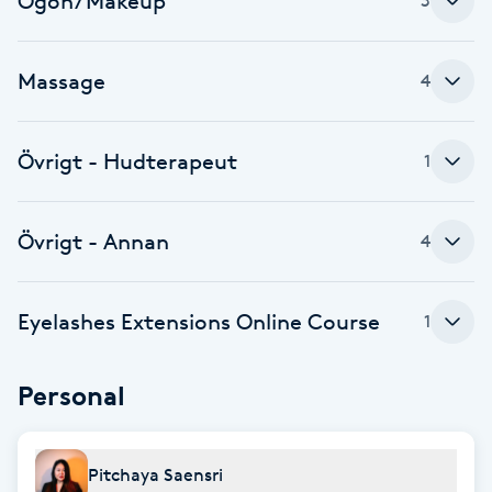
Ögon/Makeup
3
Fotsvamp
Massage
4
Fotvård
Fransar
Övrigt - Hudterapeut
1
Fransborttagning
Övrigt - Annan
4
Fransfärgning
Eyelashes Extensions Online Course
1
Fransförlängning
Personal
Fransförlängning Megavolym
Fransförlängning Volym
Pitchaya Saensri