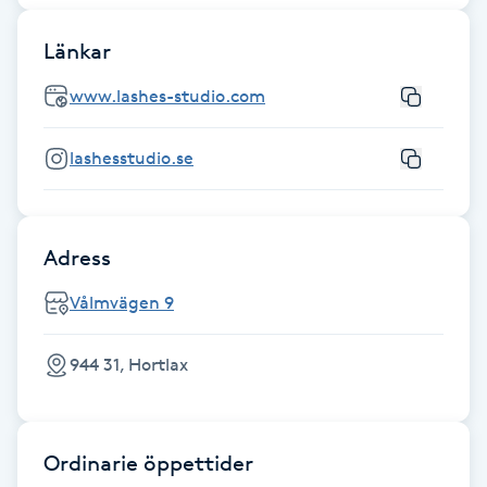
Hot Stone Massage
Länkar
Hot yoga
www.lashes-studio.com
Hudföryngring
lashesstudio.se
Huduppstramning
Adress
Hudvård
Vålmvägen 9
Hyaluronsyra
944 31, Hortlax
Hyperhidros
Hypnos
Ordinarie öppettider