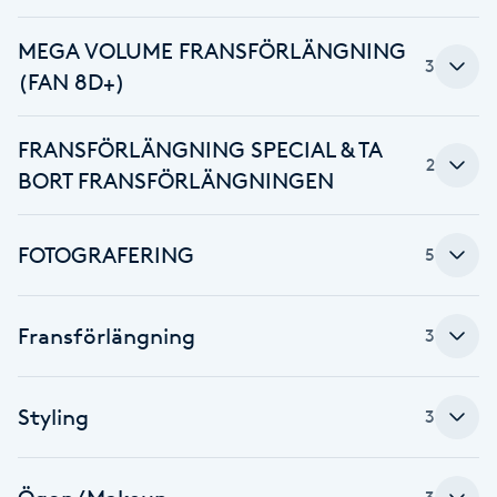
F
MEGA VOLUME FRANSFÖRLÄNGNING
3
(FAN 8D+)
Face framing
Faceliftmassage
FRANSFÖRLÄNGNING SPECIAL & TA
2
BORT FRANSFÖRLÄNGNINGEN
Fet hårbotten
FOTOGRAFERING
5
Fettreducering
Fibromassage
Fransförlängning
3
Fillers
Styling
3
Fotmassage