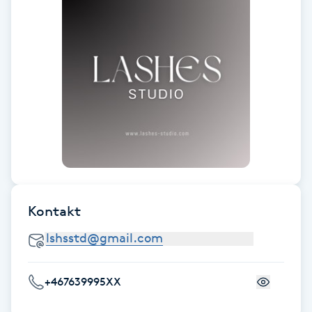
Gua Sha-massage
H
Hatha Yoga
Headspa
Healing
Herrklippning
Kontakt
HIFU
Hollywood Peel
+467639995XX