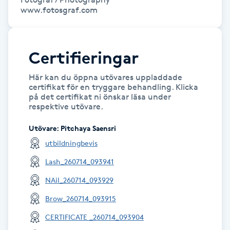
www.fotosgraf.com
Kinesiologi
Kinesisk medicin
Certifieringar
Kiropraktik
Här kan du öppna utövares uppladdade
certifikat för en tryggare behandling. Klicka
på det certifikat ni önskar läsa under
Klangmassage
respektive utövare.
Utövare
:
Pitchaya Saensri
Klippning
utbildningbevis
Klippning & Slingor
Lash_260714_093941
NAil_260714_093929
Klippning ungdom
Brow_260714_093915
Koppningsmassage
CERTIFICATE _260714_093904