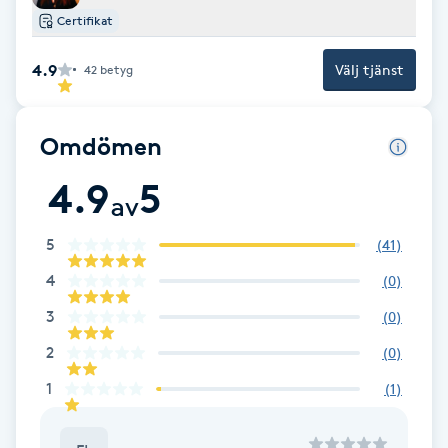
Fransk manikyr
Certifikat
4.9
Välj tjänst
42
betyg
Fransrengöring
Frekvensterapi
Omdömen
4.9
5
Friskvård
av
Friskvårdsmassage
5
(
41
)
4
(
0
)
Frisör
3
(
0
)
2
(
0
)
Funktionsanalys
1
(
1
)
Färgning