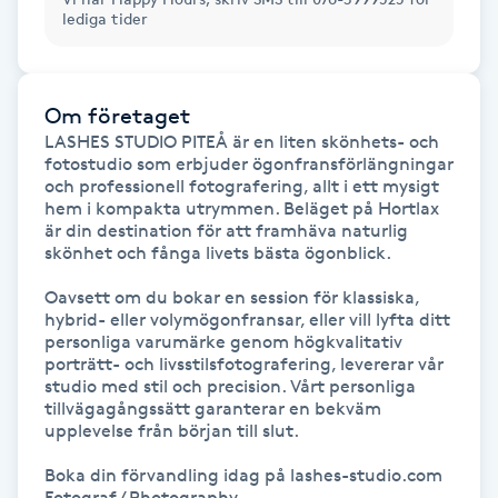
lediga tider
IPL hårborttagning
IR-massage
Om företaget
J
LASHES STUDIO PITEÅ är en liten skönhets- och 
fotostudio som erbjuder ögonfransförlängningar 
och professionell fotografering, allt i ett mysigt 
Japansk massage
hem i kompakta utrymmen. Beläget på Hortlax 
K
är din destination för att framhäva naturlig 
skönhet och fånga livets bästa ögonblick.

K18
Oavsett om du bokar en session för klassiska, 
hybrid- eller volymögonfransar, eller vill lyfta ditt 
personliga varumärke genom högkvalitativ 
Katun fransar
porträtt- och livsstilsfotografering, levererar vår 
studio med stil och precision. Vårt personliga 
Kemisk peeling
tillvägagångssätt garanterar en bekväm 
upplevelse från början till slut.

Keratinbehandling
Boka din förvandling idag på lashes-studio.com

Fotograf / Photography
