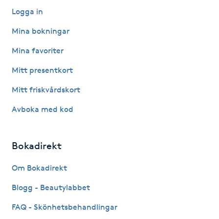
Logga in
LED-ljusterapi
Mina bokningar
Mina favoriter
Liktornar
Mitt presentkort
LPG
Mitt friskvårdskort
LPG-behandling
Avboka med kod
LPG-massage
Bokadirekt
Luggklippning
Om Bokadirekt
Blogg - Beautylabbet
Lymfmassage
FAQ - Skönhetsbehandlingar
Läpptatuering