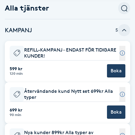
Alla tjänster
Babylights
Balayage
KAMPANJ
5
Bambumassage
REFILL-KAMPANJ – ENDAST FÖR TIDIGARE
KUNDER!
Barber
599 kr
Boka
120 min
Barnklippning
Återvändande kund Nytt set 699kr Alla
BIAB
typer
699 kr
Boka
Blowout
90 min
Bottenfärg
Nya kunder 899kr Alla typer av